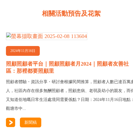
相關活動預告及花絮
2024年11月16日
照顧照顧者平台｜照顧照顧者月2024｜照顧者友善社
區：那裡都要照顧里
照顧者體驗・資訊分享・研討會根據民間推算，照顧者人數已達百萬
人，社區內存在很多無酬照顧者，照顧患病、老弱及幼小的親友，而
又知道佢地嘅日常生活處境同需要係點？日期：2024年11月16日地點
觀塘市中...
新聞稿