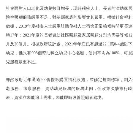
社會面對人口老化及幼兒數目增長，現時殘疾人士、長者的津助家居
院舍照顧服務嚴重不足，對基層家庭的影響尤其嚴重。根據社會福利
數據，2019年度殘疾人士嚴重肢體傷殘人士宿舍正常輪候時間更長達
時17年；2021年度的長者資助社區照顧及家居照顧分別均需要等候12
月及26個月。根據政府統計處，2021年年底已有超過22.1萬0-4歲以
幼兒，惟只有908個資助獨立幼兒中心名額，使用率均為100%，可見
兒服務嚴重不足。
雖然政府近年通過200億撥款購置福利設施，並修定規劃標準，劃入
老服務、復康服務、資助幼兒服務的服務比例，但政策欠缺推行時
表，資源亦未能追上需求，未能即時改善照顧者處境。