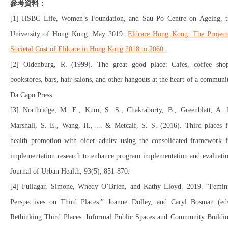
參考資料：
[1] HSBC Life, Women’s Foundation, and Sau Po Centre on Ageing, t
University of Hong Kong. May 2019.
Eldcare Hong Kong: The Project
Societal Cost of Eldcare in Hong Kong 2018 to 2060.
[2] Oldenburg, R. (1999). The great good place: Cafes, coffee shop
bookstores, bars, hair salons, and other hangouts at the heart of a communi
Da Capo Press.
[3] Northridge, M. E., Kum, S. S., Chakraborty, B., Greenblatt, A. P
Marshall, S. E., Wang, H., ... & Metcalf, S. S. (2016). Third places f
health promotion with older adults: using the consolidated framework f
implementation research to enhance program implementation and evaluatio
Journal of Urban Health, 93(5), 851-870.
[4] Fullagar, Simone, Wnedy O’Brien, and Kathy Lloyd. 2019. “Femini
Perspectives on Third Places.” Joanne Dolley, and Caryl Bosman (eds
Rethinking Third Places: Informal Public Spaces and Community Buildin