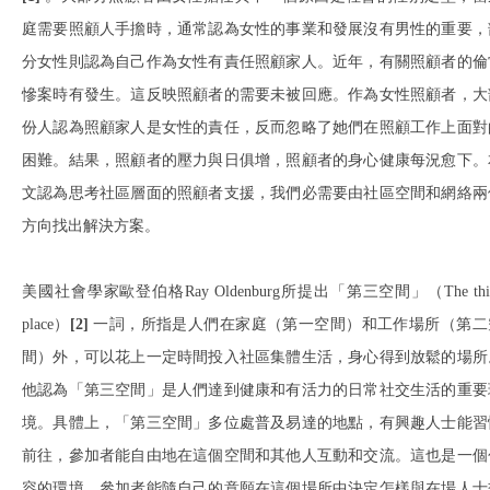
庭需要照顧人手擔時，通常認為女性的事業和發展沒有男性的重要，
分女性則認為自己作為女性有責任照顧家人。近年，有關照顧者的倫
慘案時有發生。這反映照顧者的需要未被回應。作為女性照顧者，大
份人認為照顧家人是女性的責任，反而忽略了她們在照顧工作上面對
困難。結果，照顧者的壓力與日俱增，照顧者的身心健康每況愈下。
文認為思考社區層面的照顧者支援，我們必需要由社區空間和網絡兩
方向找出解決方案。
美國社會學家歐登伯格Ray Oldenburg所提出「第三空間」（The thi
place）
[2]
一詞，所指是人們在家庭（第一空間）和工作場所（第二
間）外，可以花上一定時間投入社區集體生活，身心得到放鬆的場所
他認為「第三空間」是人們達到健康和有活力的日常社交生活的重要
境。具體上，「第三空間」多位處普及易達的地點，有興趣人士能習
前往，參加者能自由地在這個空間和其他人互動和交流。這也是一個
容的環境，參加者能隨自己的意願在這個場所中決定怎樣與在場人士