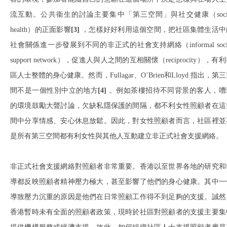
流互動。公共衞生的討論主要集中「第三空間」與社交健康（socia
health）的正面影響
[3]
，怎樣好好利用這個空間，把社區集體生活中
社會關係進一步發展到不同的非正式的社會支持網絡（informal soci
support network），促進人與人之間的互相關懷（reciprocity），有
區人士整體的身心健康。然而，Fullagar、O’Brien和Lloyd 指出，第
間不是一個性別中立的地方
[4]
。例如茶樓招待不同背景的客人，嘈
的環境鼓勵大聲討論，欠缺私隱保護的間隔，都不利女性照顧者在這
間中分享情感、安心休息放鬆。因此，對女性照顧者而言，社區裡並
是所有第三空間都有利女性與其他人互動建立非正式社會支援網絡。
非正式社會支援網絡對照顧者非常重要。香港以至世界各地的研究和
導都反映照顧者精神壓力極大，甚至影響了他們的身心健康。其中一
導致壓力沉重的原因是他們在日常照顧工作得不到足夠的支援。誠然
香港暫時未有全面的照顧者政策，現時於社區對照顧者的支援主要集