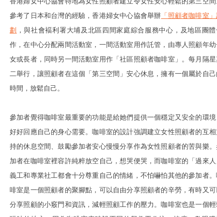
香港婦女中心協會特地為女性照顧者建立令女性安心輕鬆的第三空間
參考了日本和台灣的經驗，香港婦女中心協會舉辦
「照顧者咖啡室」
劃
，與社會褔利署大埔及北區四間家庭綜合服務中心，及地區團體
作，在中心分配兩間活動室，一間活動室用作託管，由專人照顧年幼
女或長者，同時另一間活動室用作「社區照顧者咖啡室」。每月隔星
二舉行，讓照顧者在這個「第三空間」安心休息，擁有一個屬於自己
時間，放鬆自己。
參加者覺得咖啡室最重要的功能是給她們提供一個穩定又安全的環境
好好回應自己的身心需要。咖啡室的設計強調建立女性照顧者的互相
持的休息空間、鼓勵參加者安心慢慢分享作為女性照顧者的苦與樂。
加者在咖啡室裡容許純粹放空自己，想哭便哭，而咖啡室的「過來人
義工和專業社工都會十分尊重自己的情緒，不怕嚇怕其他的參加者。
啡室是一個照顧者的聚腳點，可以自由分享照顧者的辛勞，有時又可
分享照顧的小竅門和資訊，減輕照顧工作的壓力。咖啡室也是一個輕