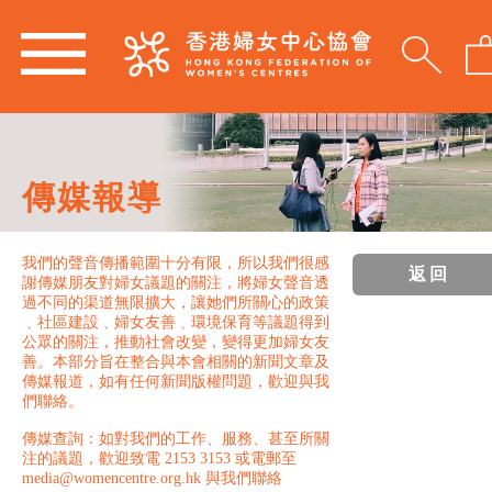
傳媒報導
我們的聲音傳播範圍十分有限，所以我們很感
返回
謝傳媒朋友對婦女議題的關注，將婦女聲音透
過不同的渠道無限擴大，讓她們所關心的政策
﹑社區建設﹑婦女友善﹑環境保育等議題得到
公眾的關注，推動社會改變，變得更加婦女友
善。本部分旨在整合與本會相關的新聞文章及
傳媒報道，如有任何新聞版權問題，歡迎與我
們聯絡。
傳媒查詢：如對我們的工作、服務、甚至所關
注的議題，歡迎致電 2153 3153 或電郵至
media@womencentre.org.hk 與我們聯絡