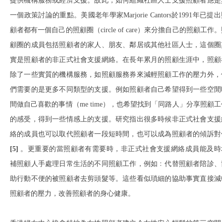
提供機構服務或經濟支援。故此，如何組織社區人士支援照顧者應是
一個政策討論的重點。美國老年學家Marjorie Cantors於1991年已提
顧者都有一個自己的照顧圈（circle of care）來分擔自己的照顧工作
顧圈的成員包括照顧者的家人、朋友、鄰居或其他社區人士，這個圈
實是照顧者的非正式社會支援網絡。在長年累月的照顧生涯中，照顧
除了一些實質的機構服務，如照顧服務券來減輕照顧工作的壓力外，
們需要的是更多不同類型的支援。例如照顧者自己希望得到一些空閒
間做自己喜歡的事情（me time），也希望找到「同路人」分享照顧工
的感受，得到一些情感上的支援。研究指出很多時候非正式社會支援
絡的成員也可以取代照顧者一段短時間，也可以成為照顧者的傾訴對
[5]
。更重要的當照顧者有需要時，非正式社會支援網絡成員能及時
補照顧人手處理日常生活的不同照顧工作，例如﹕代替照顧者陪診、
助行動不便的被照顧者去剪頭髮等。這些看似瑣細的協助事實直接減
照顧者的壓力，改善照顧者的身心健康。