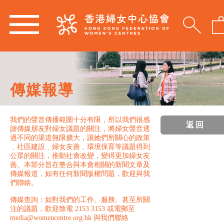
傳媒報導
我們的聲音傳播範圍十分有限，所以我們很感
返回
謝傳媒朋友對婦女議題的關注，將婦女聲音透
過不同的渠道無限擴大，讓她們所關心的政策
﹑社區建設﹑婦女友善﹑環境保育等議題得到
公眾的關注，推動社會改變，變得更加婦女友
善。本部分旨在整合與本會相關的新聞文章及
傳媒報道，如有任何新聞版權問題，歡迎與我
們聯絡。
傳媒查詢：如對我們的工作、服務、甚至所關
注的議題，歡迎致電 2153 3153 或電郵至
media@womencentre.org.hk 與我們聯絡