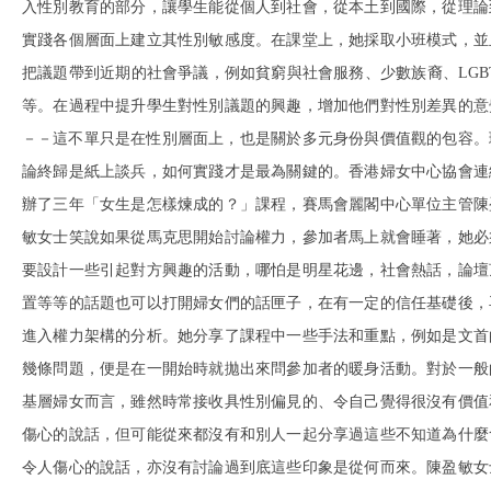
入性別教育的部分，讓學生能從個人到社會，從本土到國際，從理論
實踐各個層面上建立其性別敏感度。在課堂上，她採取小班模式，並
把議題帶到近期的社會爭議，例如貧窮與社會服務、少數族裔、LGBT
等。在過程中提升學生對性別議題的興趣，增加他們對性別差異的意
－－這不單只是在性別層面上，也是關於多元身份與價值觀的包容。
論終歸是紙上談兵，如何實踐才是最為關鍵的。香港婦女中心協會連
辦了三年「女生是怎樣煉成的？」課程，賽馬會麗閣中心單位主管陳
敏女士笑說如果從馬克思開始討論權力，參加者馬上就會睡著，她必
要設計一些引起對方興趣的活動，哪怕是明星花邊，社會熱話，論壇
置等等的話題也可以打開婦女們的話匣子，在有一定的信任基礎後，
進入權力架構的分析。她分享了課程中一些手法和重點，例如是文首
幾條問題，便是在一開始時就拋出來問參加者的暖身活動。對於一般
基層婦女而言，雖然時常接收具性別偏見的、令自己覺得很沒有價值
傷心的說話，但可能從來都沒有和別人一起分享過這些不知道為什麼
令人傷心的說話，亦沒有討論過到底這些印象是從何而來。陳盈敏女