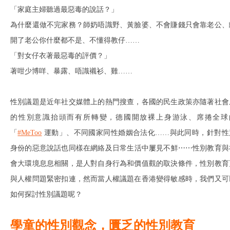
「家庭主婦聽過最惡毒的說話？」
為什麼還做不完家務？師奶唔識野、黃臉婆、不會賺錢只會靠老公、
開了老公你什麼都不是、不懂得教仔……
「對女仔衣著最惡毒的評價？」
著咁少博咩、暴露、唔識襯衫、雞……
性別議題是近年社交媒體上的熱門搜查，各國的民生政策亦隨著社會
的性別意識抬頭而有所轉變，德國開放裸上身游泳、席捲全球
「
#MeToo
運動」、不同國家同性婚姻合法化……與此同時，針對性
身份的惡意說話也同樣在網絡及日常生活中屢見不鮮⋯⋯性別教育與
會大環境息息相關，是人對自身行為和價值觀的取決條件，性別教育
與人權問題緊密扣連，然而當人權議題在香港變得敏感時，我們又可
如何探討性別議題呢？
學童的性別觀念，匱乏的性別教育