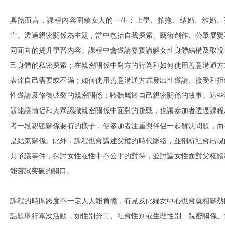
具體而言，課程內容圍繞女人的一生：上學、拍拖、結婚、離婚、
亡。透過親密關係為主題，當中包括自我探索、藝術創作、公眾展覽
同面向的提升學習內容。課程中會邀請嘉賓講解女性身體結構及取悅
己身體的私密探索；在親密關係中對方的行為和如何使用善意溝通方
表達自己需要或不滿；如何使用善意溝通方式發出性邀請、接受和拒
性邀請及修復破裂的親密關係；聆聽屬於自己親密關係的故事。這些
題能讓情侶和大眾認識親密關係中面對的挑戰，也讓參加者透過課程
考一段親密關係要有的樣子，使參加者注重與伴侶一起解決問題，而
是結束關係。此外，課程也會講述父權的時代脈絡，並剖析社會出現
具爭議事件，探討女性在性中不公平的對待，並討論女性面對父權體
能嘗試突破的關口。
課程的時間跨度不一定人人能負擔，有見及此婦女中心也會就相關熱
話題舉行單次活動，如性別分工、社會性別或生理性別、親密關係、