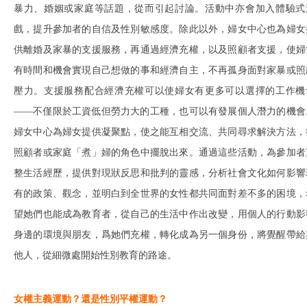
暴力、婚姻或家庭等話題，從而引起討論。活動中亦會加入體驗式
戲，提升參加者的自信及性別敏感度。除此以外，婦女中心也為婦女
供離婚及家暴的支援服務，再通過經濟充權，以及照顧者支援，使婦
有時間和機會實現自己想做的事和經濟自主，不再孤身面對家暴或照
壓力。支援服務配合經濟充權可以使婦女有更多可以選擇的工作機
——不僅限於工資低但勞力大的工種，也可以有發展個人潛力的機會
婦女中心為婦女提供凝聚點，使之能互相交流、共同尋求解決方法，
照顧者或家庭「煮」婦的角色中擺脫出來。通過這些活動，為參加者
整生活經歷，提供對現狀反思和批判的靈感，分析社會文化如何影響
有的政策、觀念，並明白到全世界的女性都共同面對差不多的困境，
望她們也能成為教育者，從自己的生活中作出改變，用個人的行動影
身邊的環境與朋友，爲她們充權，轉化成為另一個身份，將覺醒帶給
他人，從細微處開始性別教育的路途。
女權主義運動？還是性別平權運動？