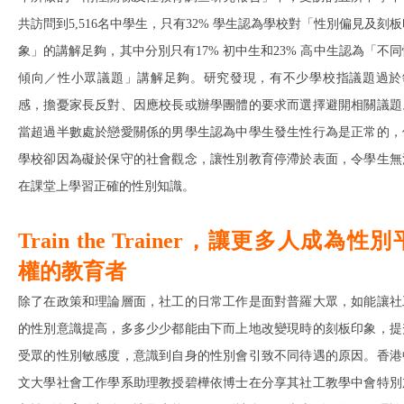
共訪問到5,516名中學生，只有32% 學生認為學校對「性別偏見及刻板
象」的講解足夠，其中分別只有17% 初中生和23% 高中生認為「不同
傾向／性小眾議題」講解足夠。研究發現，有不少學校指議題過於
感，擔憂家長反對、因應校長或辦學團體的要求而選擇避開相關議題
當超過半數處於戀愛關係的男學生認為中學生發生性行為是正常的，
學校卻因為礙於保守的社會觀念，讓性別教育停滯於表面，令學生無
在課堂上學習正確的性別知識。
Train the Trainer，讓更多人成為性別
權的教育者
除了在政策和理論層面，社工的日常工作是面對普羅大眾，如能讓社
的性別意識提高，多多少少都能由下而上地改變現時的刻板印象，提
受眾的性別敏感度，意識到自身的性別會引致不同待遇的原因。香港
文大學社會工作學系助理教授碧樺依博士在分享其社工教學中會特別