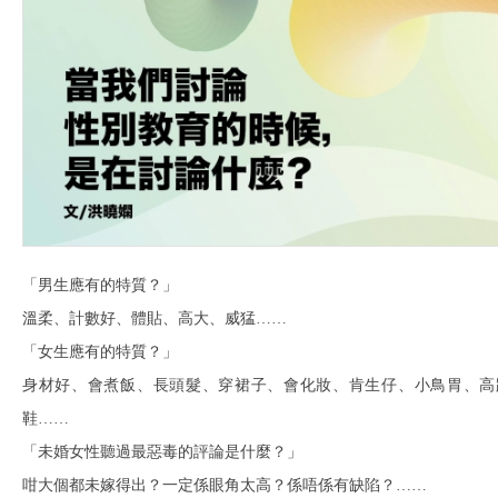
「男生應有的特質？」
溫柔、計數好、體貼、高大、威猛……
「女生應有的特質？」
身材好、會煮飯、長頭髮、穿裙子、會化妝、肯生仔、小鳥胃、高
鞋……
「未婚女性聽過最惡毒的評論是什麼？」
咁大個都未嫁得出？一定係眼角太高？係唔係有缺陷？……