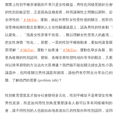
​​實際上性別平權所著眼的不單只是女性權益，男性也同樣受困於社會
的性別刻板定型，正是因為這種差異，時而讓兩性之間難以調和。近
全球性的「
＃MeToo
」運動，掀起外界對女性受性侵的關注，然而仍
深受傳統兩性觀念影響的人士在性騷擾議題上，認為男性的性衝動「
以避免」、「指責女性穿著不恰當」，難以理解女性受害人的處境，
把女性身體「性化」。那麼，一眾的性別平權推動者，要如何讓普羅
眾理解「
＃MeToo
」運動？如果連「
＃MeToo
」運動也舉步為艱，那
更為複雜的性別認同、變裝、各種非異性戀性傾向等等的觀念，又要
何以簡單易明的方法去向大眾傳遞？我們能不能在關注婦女及性小眾
議題外，也同樣關注男性議題與困境，讓他們有空間去分享自己的
難、了解他們的需要 (problem talk)？
性別教育需普及才能令社會變得多元化，性別平權並不是希望女性奪
男性資源，而是如何用性別角度重塑讓各人都可以享有同樣權利的
會，讓不同性別的人也能自由地表達自己的性取向和性別認同，這同