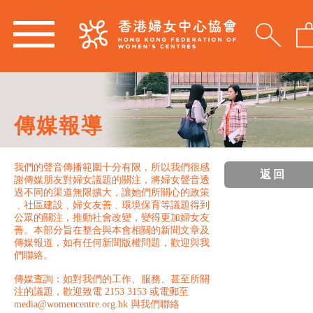
傳媒報導
我們的聲音傳播範圍十分有限，所以我們很感
返回
謝傳媒朋友對婦女議題的關注，將婦女聲音透
過不同的渠道無限擴大，讓她們所關心的政策
﹑社區建設﹑婦女友善﹑環境保育等議題得到
公眾的關注，推動社會改變，變得更加婦女友
善。本部分旨在整合與本會相關的新聞文章及
傳媒報道，如有任何新聞版權問題，歡迎與我
們聯絡。
傳媒查詢：如對我們的工作、服務、甚至所關
注的議題，歡迎致電 2153 3153 或電郵至
media@womencentre.org.hk 與我們聯絡