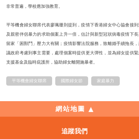
非常普遍，學校應加強教育。
平等機會婦女聯席代表廖珮珊則提到，疫情下香港婦女中心協會接到
及親密伴侶暴力的求助個案上升一倍，估計與新型冠狀病毒疫情下長
留家「困獸鬥」壓力大有關；疫情影響法院服務，致離婚手續拖長，
議政府考慮到事主需要，處理個案時提供更大彈性，並為婦女提供緊
支援基金及臨時庇護所，協助婦女離開施暴者。
平等機會婦女聯席
國際婦女節
家庭暴力
網站地圖
追蹤我們