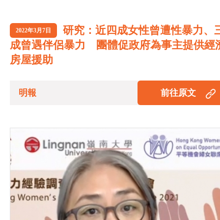
研究：近四成女性曾遭性暴力、
2022年3月7日
成曾遇伴侶暴力 團體促政府為事主提供經
房屋援助
明報
前往原文