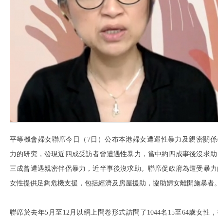
平等機會婦女聯席今日（7日）公布本港婦女遭遇性暴力及親密關係
力的研究，發現近四成受訪者曾遭遇性暴力，當中約四成事後沒求助
三成曾遭遇親密伴侶暴力，近半事後沒求助。聯席促政府為遭受暴力
女性提供足夠危機支援，包括經濟及房屋援助，協助婦女離開施暴者
聯席於去年5月至12月以網上問卷形式訪問了1044名15至64歲女性，