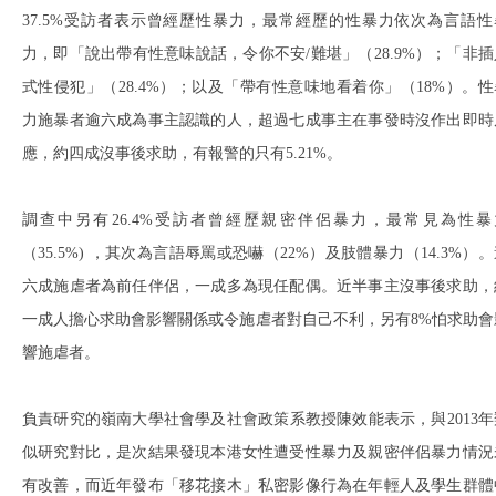
37.5%受訪者表示曾經歷性暴力，最常經歷的性暴力依次為言語性
力，即「說出帶有性意味說話，令你不安/難堪」（28.9%）；「非插
式性侵犯」（28.4%）；以及「帶有性意味地看着你」（18%）。性
力施暴者逾六成為事主認識的人，超過七成事主在事發時沒作出即時
應，約四成沒事後求助，有報警的只有5.21%。
調查中另有26.4%受訪者曾經歷親密伴侶暴力，最常見為性暴
（35.5%) ，其次為言語辱罵或恐嚇（22%）及肢體暴力（14.3%）
六成施虐者為前任伴侶，一成多為現任配偶。近半事主沒事後求助，
一成人擔心求助會影響關係或令施虐者對自己不利，另有8%怕求助會
響施虐者。
負責研究的嶺南大學社會學及社會政策系教授陳效能表示，與2013年
似研究對比，是次結果發現本港女性遭受性暴力及親密伴侶暴力情況
有改善，而近年發布「移花接木」私密影像行為在年輕人及學生群體