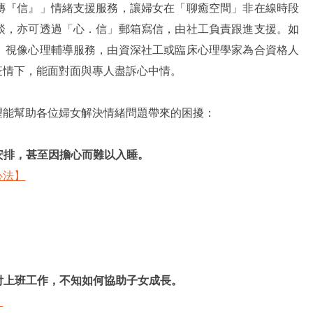
傳『信』」情緒支援服務，讓婦女在「聊癒空間」非在線時段
談，亦可透過「心．信」郵箱寫信，由社工負責跟進支援。如
」視像心理輔導服務，由資深社工或臨床心理學家為合資格人
疫情下，能面對面與專人盡訴心中情。
望能幫助各位婦女解決情緒問題帶來的困擾：
安排，甚至因擔心而難以入睡。
心法】
付上班工作，不知如何協助子女成長。
】