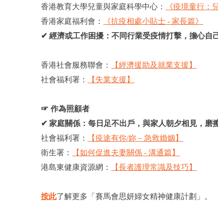
香港教育大學兒童與家庭科學中心：
《疫境童行：
香港家庭福利會：
《抗疫相處小貼士 - 家長篇》
✔ 經濟或工作困擾：不同行業受疫情打擊，擔心自
香港社會服務聯會：
【經濟援助及就業支援】
社會福利署：
【失業支援】
☞ 作為照顧者
✔ 家庭關係：每日足不出戶，與家人朝夕相見，磨
社會福利署：
【疫途有你/妳－急救婚姻】
衛生署：
【如何促進夫妻關係 - 溝通篇】
港島東健康資源網：
【長者護理常識及技巧】
按此
了解更多「賽馬會思妍婦女精神健康計劃」。