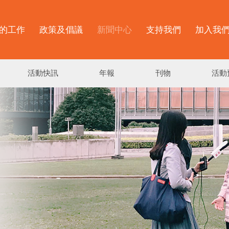
的工作
政策及倡議
新聞中心
支持我們
加入我
活動快訊
年報
刊物
活動