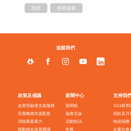
思妍
精神健康
追蹤我們
政策及倡議
新聞中心
支持我
改善照顧者支援服務
新聞稿
1024新
完善離婚支援配套
協會言論
捐款及月
消除家庭暴力
活動快訊
物資捐贈
推動婦女友善職場
年報
企業社會