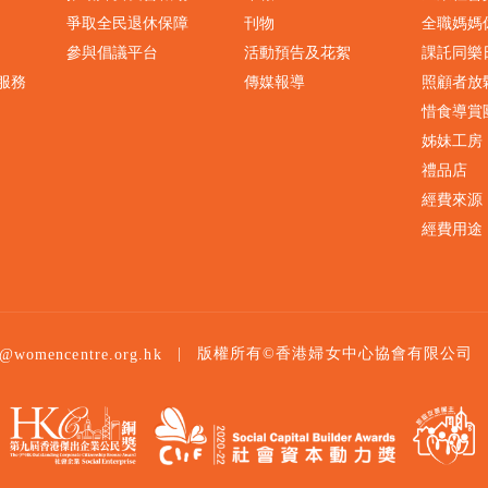
爭取全民退休保障
刊物
全職媽媽
參與倡議平台
活動預告及花絮
課託同樂
服務
傳媒報導
照顧者放
惜食導賞
姊妹工房
禮品店
經費來源
經費用途
|
版權所有©香港婦女中心協會有限公司
o@womencentre.org.hk