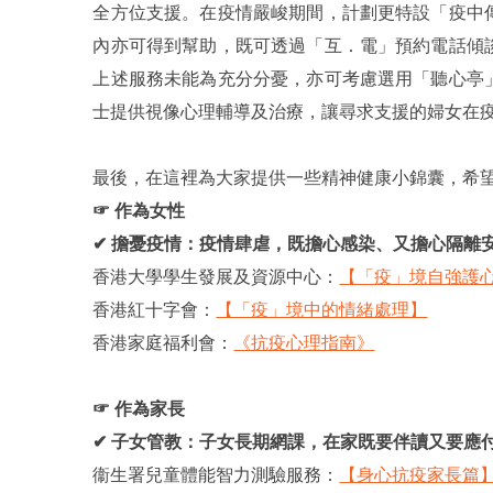
全方位支援。在疫情嚴峻期間，計劃更特設「疫中
內亦可得到幫助，既可透過「互．電」預約電話傾
上述服務未能為充分分憂，亦可考慮選用「聽心亭
士提供視像心理輔導及治療，讓尋求支援的婦女在
最後，在這裡為大家提供一些精神健康小錦囊，希
☞ 作為女性
✔ 擔憂疫情：疫情肆虐，既擔心感染、又擔心隔離
香港大學學生發展及資源中心：
【「疫」境自強護
香港紅十字會：
【「疫」境中的情緒處理】
香港家庭福利會：
《抗疫心理指南》
☞ 作為家長
✔ 子女管教：子女長期網課，在家既要伴讀又要應
衞生署兒童體能智力測驗服務：
【身心抗疫家長篇