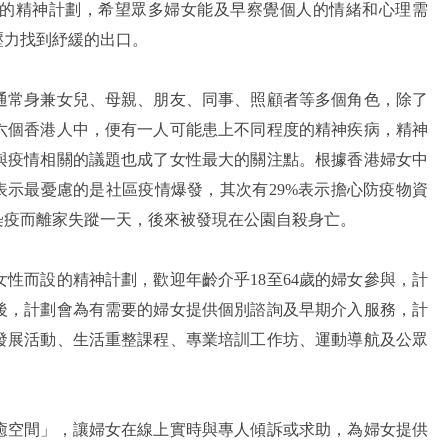
的精神計劃，希望眾多婦女能及早察覺個人的情緒和心理需
壓力找到紓緩的出口。
通常身兼女兒、母親、朋友、同事、照顧者等多個角色，除了
六個香港人中，便有一人可能患上不同程度的精神疾病，精神
與疫情相關的議題也成了女性最大的關注點。根據香港婦女中
% 表示最憂慮的是社區疫情爆發，其次有29%表示擔心防疫物資
染疫而離家失蹤一天，後來被發現在公園自殺身亡。
性而設的精神計劃，歡迎年齡介乎18至64歲的婦女參與，計
後，計劃會為有需要的婦女提供個別諮詢及早期介入服務，計
發展活動、生活重整課程、專業培訓工作坊、運動導航及公眾
癒空間」，讓婦女在線上實時與專人傾訴或求助，為婦女提供