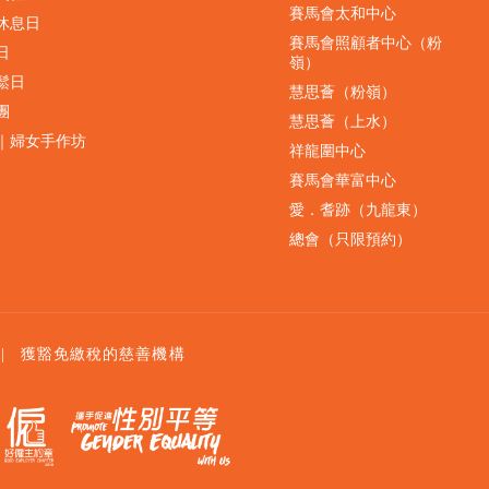
賽馬會太和中心
休息日
賽馬會照顧者中心（粉
日
嶺）
鬆日
慧思薈（粉嶺）
團
慧思薈（上水）
｜婦女手作坊
祥龍圍中心
賽馬會華富中心
愛．耆跡（九龍東）
總會（只限預約）
|
獲豁免繳稅的慈善機構