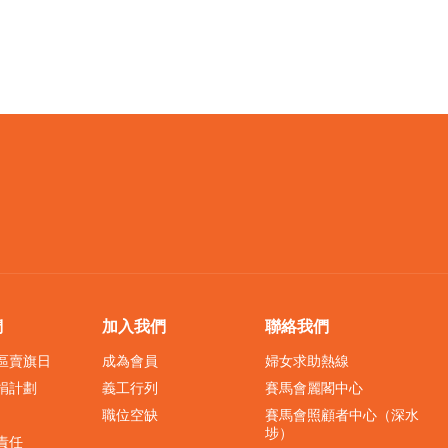
們
加入我們
聯絡我們
界區賣旗日
成為會員
婦女求助熱線
捐計劃
義工行列
賽馬會麗閣中心
職位空缺
賽馬會照顧者中心（深水
埗）
責任