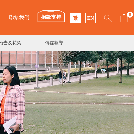
0
捐款支持
們
聯絡我們
繁
EN
預告及花絮
傳媒報導