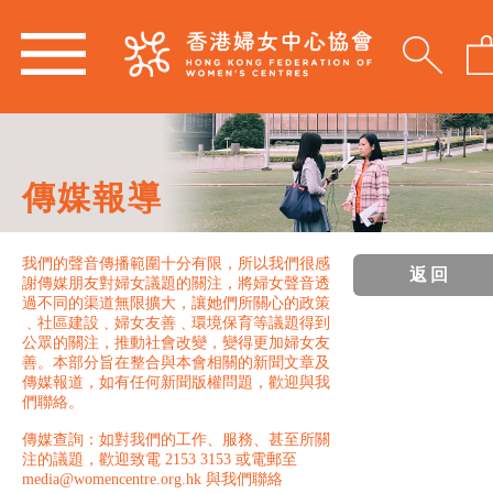
傳媒報導
我們的聲音傳播範圍十分有限，所以我們很感
返回
謝傳媒朋友對婦女議題的關注，將婦女聲音透
過不同的渠道無限擴大，讓她們所關心的政策
﹑社區建設﹑婦女友善﹑環境保育等議題得到
公眾的關注，推動社會改變，變得更加婦女友
善。本部分旨在整合與本會相關的新聞文章及
傳媒報道，如有任何新聞版權問題，歡迎與我
們聯絡。
傳媒查詢：如對我們的工作、服務、甚至所關
注的議題，歡迎致電 2153 3153 或電郵至
media@womencentre.org.hk 與我們聯絡