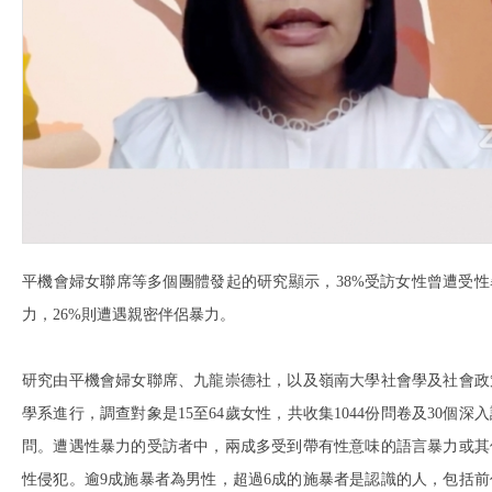
平機會婦女聯席等多個團體發起的研究顯示，38%受訪女性曾遭受性
力，26%則遭遇親密伴侶暴力。
研究由平機會婦女聯席、九龍崇德社，以及嶺南大學社會學及社會政
學系進行，調查對象是15至64歲女性，共收集1044份問卷及30個深入
問。遭遇性暴力的受訪者中，兩成多受到帶有性意味的語言暴力或其
性侵犯。逾9成施暴者為男性，超過6成的施暴者是認識的人，包括前