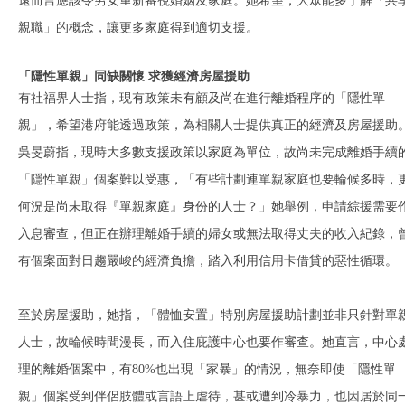
遠而言應該令男女重新審視婚姻及家庭。她希望，大眾能多了解「共
親職」的概念，讓更多家庭得到適切支援。
「隱性單親」同缺關懷 求獲經濟房屋援助
有社福界人士指，現有政策未有顧及尚在進行離婚程序的「隱性單
親」，希望港府能透過政策，為相關人士提供真正的經濟及房屋援助
吳旻蔚指，現時大多數支援政策以家庭為單位，故尚未完成離婚手續
「隱性單親」個案難以受惠，「有些計劃連單親家庭也要輪候多時，
何況是尚未取得『單親家庭』身份的人士？」她舉例，申請綜援需要
入息審查，但正在辦理離婚手續的婦女或無法取得丈夫的收入紀錄，
有個案面對日趨嚴峻的經濟負擔，踏入利用信用卡借貸的惡性循環。
至於房屋援助，她指，「體恤安置」特別房屋援助計劃並非只針對單
人士，故輪候時間漫長，而入住庇護中心也要作審查。她直言，中心
理的離婚個案中，有80%也出現「家暴」的情況，無奈即使「隱性單
親」個案受到伴侶肢體或言語上虐待，甚或遭到冷暴力，也因居於同