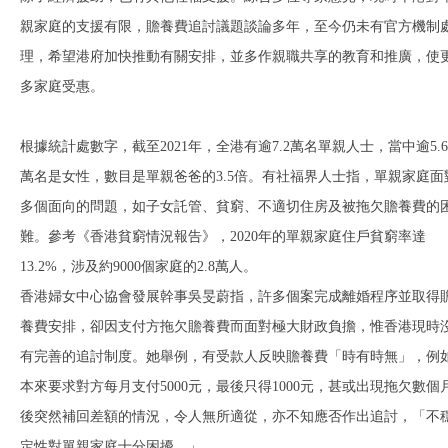
親家庭的支援有限，贍養費追討議題談論多年，至今仍未有官方機制
理，希望港府加快推動有關安排，並多作親職共享的教育和推廣，使
多家庭受惠。
根據統計處數字，截至2021年，全港有逾7.2萬名單親人士，當中逾5.6
萬名是女性，數目是單親爸爸的3.5倍。有社福界人士指，單親家庭面
多個面向的問題，如子女託管、貧窮、不適切住房及被拖欠贍養費的
難。參考《香港貧窮情況報告》，2020年的單親家庭住戶貧窮率達
13.2%，涉及約9000個家庭的2.8萬人。
香港婦女中心協會發展幹事吳旻蔚指，許多個案完成離婚程序並取得
養費安排，卻因支付方拖欠贍養費而面對極大財政負擔，惟香港現時
有完善的追討制度。她舉例，有受款人反映贍養費「時有時無」，例
本來要求對方每月支付5000元，最後只得1000元，甚或出現拖欠數個
後突然補回差額的情況，令人無所適從，亦不知應否作出追討，「不
定性對單親家庭十分困擾。」