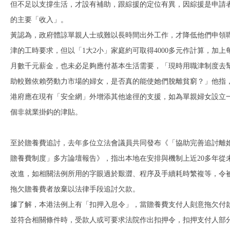
但不足以支撐生活，才設有補助，跟綜援的定位有異，因綜援是申請
的主要「收入」。
黃認為，政府體諒單親人士或難以長時間出外工作，才降低他們申領
津的工時要求，但以「1大2小」家庭約可取得4000多元作計算，加上
月數千元薪金，也未必足夠應付基本生活需要，「現時用職津制度去
助較難依賴勞動力市場的婦女，是否真的能使她們脫離貧窮？」他指
港府應在現有「安全網」外增添其他途徑的支援，如為單親婦女設立
個非就業掛鈎的津貼。
至於贍養費追討，去年多位立法會議員共同發布《「協助完善追討離
贍養費制度」多方論壇報告》，指出本地在安排與機制上近20多年從
改進，如相關法例所用的字眼過於艱澀、程序及手續耗時繁複等，令
拖欠贍養費者放棄以法律手段追討欠款。
據了解，本港法例上有「扣押入息令」，當贍養費支付人刻意拖欠付
並符合相關條件時，受款人或可要求法院作出扣押令，扣押支付人部