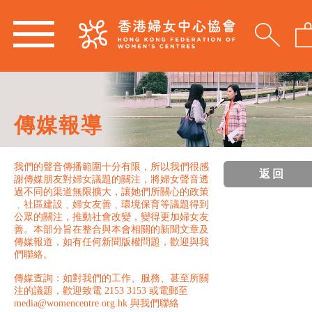
傳媒報導
我們的聲音傳播範圍十分有限，所以我們很感
返回
謝傳媒朋友對婦女議題的關注，將婦女聲音透
過不同的渠道無限擴大，讓她們所關心的政策
﹑社區建設﹑婦女友善﹑環境保育等議題得到
公眾的關注，推動社會改變，變得更加婦女友
善。本部分旨在整合與本會相關的新聞文章及
傳媒報道，如有任何新聞版權問題，歡迎與我
們聯絡。
傳媒查詢：如對我們的工作、服務、甚至所關
注的議題，歡迎致電 2153 3153 或電郵至
media@womencentre.org.hk 與我們聯絡