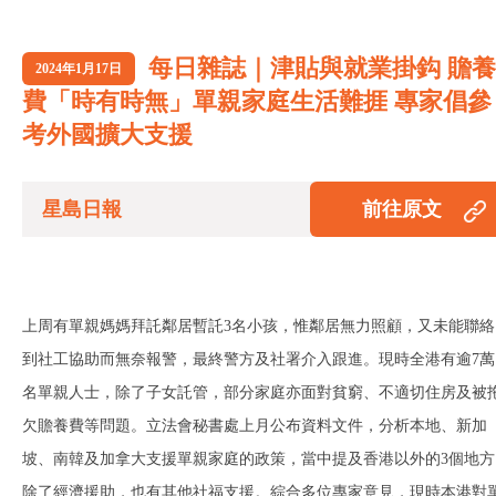
每日雜誌｜津貼與就業掛鈎 贍養
2024年1月17日
費「時有時無」單親家庭生活難捱 專家倡參
考外國擴大支援
星島日報
前往原文
上周有單親媽媽拜託鄰居暫託3名小孩，惟鄰居無力照顧，又未能聯絡
到社工協助而無奈報警，最終警方及社署介入跟進。現時全港有逾7萬
名單親人士，除了子女託管，部分家庭亦面對貧窮、不適切住房及被
欠贍養費等問題。立法會秘書處上月公布資料文件，分析本地、新加
坡、南韓及加拿大支援單親家庭的政策，當中提及香港以外的3個地方
除了經濟援助，也有其他社福支援。綜合多位專家意見，現時本港對