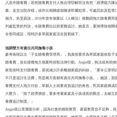
入息作贍養費；若然贍養費支付人無合理辯解而沒有把「經濟能力陳
書」送交法院存檔，或作出相關虛假陳述即屬犯罪，可處罰款及監禁1
個月。吳旻蔚說，2016年曾有個案以《人權法》推翻因拖欠贍養費而
判處監禁的判決，令贍養費比以前更難追討。她直言，案例導致相關
令形同虛設，現時許多單親家庭活在貧窮線下。
強調雙方有責任共同撫養小孩
參考南韓設立「子女贍養費管理局」，負責按要求為單親家庭收取子
贍養費，並在接獲拖欠個案時採取法律行動。Angie指，執法或有助推
家長按時支付贍養費，甚或減少許多離婚家庭的糾紛，「要令公眾明
不只是追討生活費，而是兩方面都有責任共同撫養小孩。」她說，當
養費支付人拖欠付款，單親人士就要肩負追討的角色，對其家庭構成
大壓力，「除了經濟價值，要多考量家庭及小孩成長的觀念，去確立
養費追討制度。」
Angie就公眾層面分析，認為社會的婚前教育、家庭教育也不足夠，指