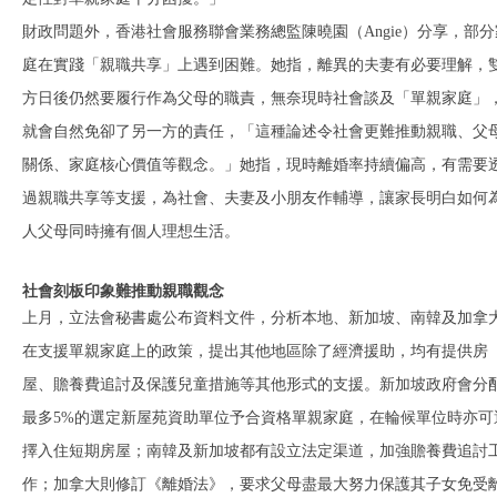
財政問題外，香港社會服務聯會業務總監陳曉園（Angie）分享，部分
庭在實踐「親職共享」上遇到困難。她指，離異的夫妻有必要理解，
方日後仍然要履行作為父母的職責，無奈現時社會談及「單親家庭」
就會自然免卻了另一方的責任，「這種論述令社會更難推動親職、父
關係、家庭核心價值等觀念。」她指，現時離婚率持續偏高，有需要
過親職共享等支援，為社會、夫妻及小朋友作輔導，讓家長明白如何
人父母同時擁有個人理想生活。
社會刻板印象難推動親職觀念
上月，立法會秘書處公布資料文件，分析本地、新加坡、南韓及加拿
在支援單親家庭上的政策，提出其他地區除了經濟援助，均有提供房
屋、贍養費追討及保護兒童措施等其他形式的支援。新加坡政府會分
最多5%的選定新屋苑資助單位予合資格單親家庭，在輪候單位時亦可
擇入住短期房屋；南韓及新加坡都有設立法定渠道，加強贍養費追討
作；加拿大則修訂《離婚法》，要求父母盡最大努力保護其子女免受