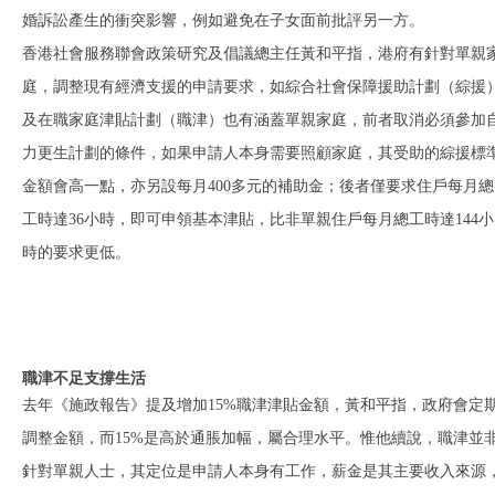
婚訴訟產生的衝突影響，例如避免在子女面前批評另一方。
香港社會服務聯會政策研究及倡議總主任黃和平指，港府有針對單親
庭，調整現有經濟支援的申請要求，如綜合社會保障援助計劃（綜援
及在職家庭津貼計劃（職津）也有涵蓋單親家庭，前者取消必須參加
力更生計劃的條件，如果申請人本身需要照顧家庭，其受助的綜援標
金額會高一點，亦另設每月400多元的補助金；後者僅要求住戶每月總
工時達36小時，即可申領基本津貼，比非單親住戶每月總工時達144小
時的要求更低。
職津不足支撐生活
去年《施政報告》提及增加15%職津津貼金額，黃和平指，政府會定
調整金額，而15%是高於通脹加幅，屬合理水平。惟他續說，職津並
針對單親人士，其定位是申請人本身有工作，薪金是其主要收入來源