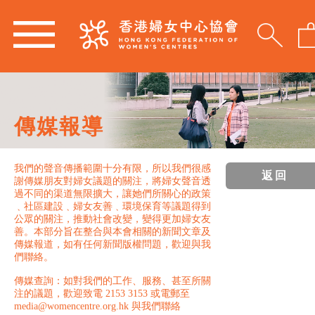
傳媒報導
我們的聲音傳播範圍十分有限，所以我們很感
返回
謝傳媒朋友對婦女議題的關注，將婦女聲音透
過不同的渠道無限擴大，讓她們所關心的政策
﹑社區建設﹑婦女友善﹑環境保育等議題得到
公眾的關注，推動社會改變，變得更加婦女友
善。本部分旨在整合與本會相關的新聞文章及
傳媒報道，如有任何新聞版權問題，歡迎與我
們聯絡。
傳媒查詢：如對我們的工作、服務、甚至所關
注的議題，歡迎致電 2153 3153 或電郵至
media@womencentre.org.hk 與我們聯絡