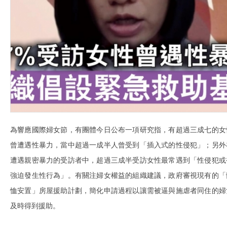
為響應國際婦女節，有團體今日公布一項研究指，有超過三成七的女
曾遭遇性暴力，當中超過一成半人曾受到「插入式的性侵犯」；另外
遭遇親密暴力的受訪者中，超過三成半受訪女性最常遇到「性侵犯或
強迫發生性行為」。有關注婦女權益的組織建議，政府審視現有的「
恤安置」房屋援助計劃，簡化申請過程以讓需被逼與施虐者同住的婦
及時得到援助。