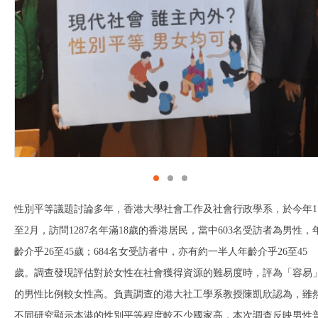
性別平等議題討論多年，香港大學社會工作及社會行政學系，於今年1
至2月，訪問1287名年滿18歲的香港居民，當中603名受訪者為男性，
齡介乎26至45歲；684名女受訪者中，亦有約一半人年齡介乎26至45
歲。調查發現評估對於女性在社會獲得資源的難易度時，評為「容易
的男性比例較女性高。負責調查的港大社工學系教授陳凱欣認為，雖
不同研究顯示本港的性別平等程度較不少國家高，本次調查反映男性