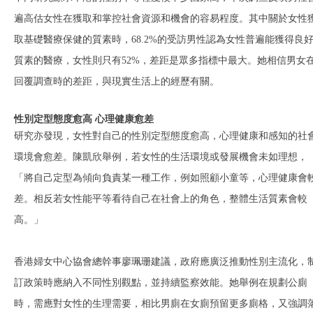
遍高估女性在獲取和掌控社會資源和機會的容易程度。其中關於女性
取基礎醫療保健的質素時，68.2%的受訪男性認為女性普遍能獲得良
質素的醫療，女性則只有52%，差距是眾多指標中最大。她相信男女
回覆調查時的差距，與現實生活上的經歷有關。
性別定型態度愈高 心理健康愈差
研究亦發現，女性對自己的性別定型態度愈高，心理健康和感知的社
環境會愈差。陳凱欣舉例，若女性的生活環境或發展機會未如理想，
「將自己定型為傾向負責某一種工作，例如照顧小童等，心理健康會
差。相反若女性能平等看待自己在社會上的角色，整體生活質素會較
高。」
香港婦女中心協會總幹事廖珮珊建議，政府應廣泛推動性別主流化，
訂政策時應納入不同性別觀點，並持續監察效能。她舉例在規劃公廁
時，需應對女性的生理需要，相比男廁在女廁預留更多廁格，又強調