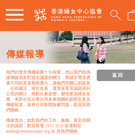
傳媒報導
我們的聲音傳播範圍十分有限，所以我們很感
返回
謝傳媒朋友對婦女議題的關注，將婦女聲音透
過不同的渠道無限擴大，讓她們所關心的政策
﹑社區建設﹑婦女友善﹑環境保育等議題得到
公眾的關注，推動社會改變，變得更加婦女友
善。本部分旨在整合與本會相關的新聞文章及
傳媒報道，如有任何新聞版權問題，歡迎與我
們聯絡。
傳媒查詢：如對我們的工作、服務、甚至所關
注的議題，歡迎致電 2153 3153 或電郵至
media@womencentre.org.hk 與我們聯絡