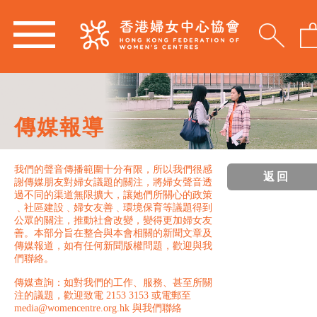
傳媒報導
我們的聲音傳播範圍十分有限，所以我們很感
返回
謝傳媒朋友對婦女議題的關注，將婦女聲音透
過不同的渠道無限擴大，讓她們所關心的政策
﹑社區建設﹑婦女友善﹑環境保育等議題得到
公眾的關注，推動社會改變，變得更加婦女友
善。本部分旨在整合與本會相關的新聞文章及
傳媒報道，如有任何新聞版權問題，歡迎與我
們聯絡。
傳媒查詢：如對我們的工作、服務、甚至所關
注的議題，歡迎致電 2153 3153 或電郵至
media@womencentre.org.hk 與我們聯絡