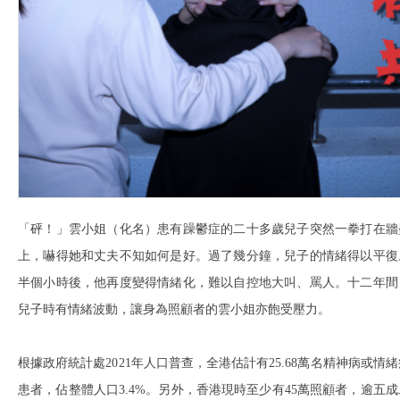
「砰！」雲小姐（化名）患有躁鬱症的二十多歲兒子突然一拳打在牆
上，嚇得她和丈夫不知如何是好。過了幾分鐘，兒子的情緒得以平復
半個小時後，他再度變得情緒化，難以自控地大叫、罵人。十二年間
兒子時有情緒波動，讓身為照顧者的雲小姐亦飽受壓力。
根據政府統計處2021年人口普查，全港估計有25.68萬名精神病或情緒
患者，佔整體人口3.4%。另外，香港現時至少有45萬照顧者，逾五成