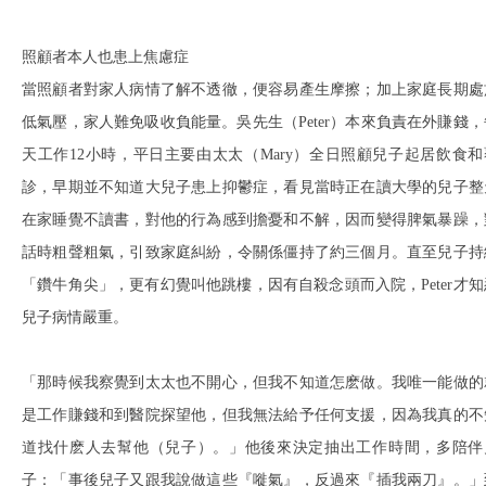
照顧者本人也患上焦慮症
當照顧者對家人病情了解不透徹，便容易產生摩擦；加上家庭長期處
低氣壓，家人難免吸收負能量。吳先生（Peter）本來負責在外賺錢，
天工作12小時，平日主要由太太（Mary）全日照顧兒子起居飲食和
診，早期並不知道大兒子患上抑鬱症，看見當時正在讀大學的兒子整
在家睡覺不讀書，對他的行為感到擔憂和不解，因而變得脾氣暴躁，
話時粗聲粗氣，引致家庭糾紛，令關係僵持了約三個月。直至兒子持
「鑽牛角尖」，更有幻覺叫他跳樓，因有自殺念頭而入院，Peter才知
兒子病情嚴重。
「那時候我察覺到太太也不開心，但我不知道怎麽做。我唯一能做的
是工作賺錢和到醫院探望他，但我無法給予任何支援，因為我真的不
道找什麽人去幫他（兒子）。」他後來決定抽出工作時間，多陪伴
子：「事後兒子又跟我說做這些『嘥氣』，反過來『插我兩刀』。」