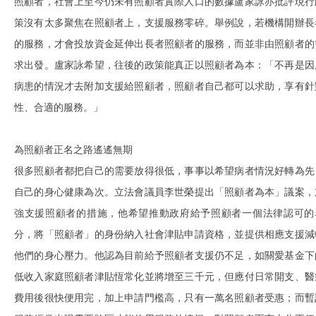
照顧者，社會上至今仍未有照顧者實際人口的數據盧家詠亦批評現行
策沒有太多聚焦在照顧者上，支援服務零碎。舉例說，若機構開辦長
的服務，才會投放資金延伸出長者照顧者的服務，而並非由照顧者的
求出發。盧家詠希望，往後的政策能真正以照顧者為本：「不再是因
病患的情況才去附加支援給照顧者，照顧者自己都可以求助，享有針
性、合適的服務。」
為照顧者正名之路遙遙無期
很多照顧者都把自己的需要放得很低，事事以希望病者情況好轉為先
自己的身心健康為次。立法會議員李世榮提出「照顧者為本」議案，
強支援照顧者的措施，他希望推動政府給予照顧者一個法律認可的
分，將「照顧者」的身份納入社會津貼申請資格，並提供相應支援減
他們的身心壓力。他認為目前給予照顧者支援仍不足，如關愛基金下
低收入家庭照顧者津貼恆常化並將增至三千元，但應付日常開支、醫
費用後很快便用完，加上申請門檻高，只有一萬名照顧者受惠；而暫