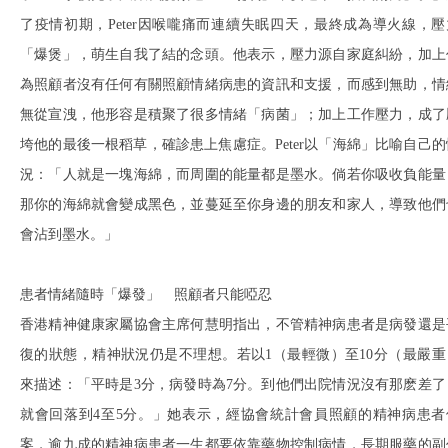
了疫情初期，Peter因喉嚨痛而連續失眠四天，最終成為導火線，壓
「爆煲」，萌生自我了結的念頭。他表示，壓力源自家庭糾紛，加上
為照顧者沒有任何有關照顧情緒病患的資訊和支援，而感到無助，情
無從宣洩，他形容是積聚了很多情緒「病菌」；加上工作壓力，成了
垮他的最後一根稻草，確診患上焦慮症。Peter以「海綿」比喻自己的
況：「人就是一塊海綿，而周圍的能量都是墨水。倘若你吸收負能量
那你的海綿就會變成黑色，並蔓延至你身邊的朋友和家人，導致他們
會沾到墨水。」
患者情緒隨時「爆發」 照顧者只能啞忍
香港精神健康家屬協會主席何慧明指出，不管精神病患者是病發還是
復的狀態，精神狀況仍是不理想。若以1（最輕微）至10分（最嚴重
來描述：「平時是3分，病發時為7分。到他們出院情況沒有那麽差了
就會回落到4至5分。」她表示，經協會統計會員照顧的精神病患者
案，逾九成的精神病患者一生都要依靠藥物控制病情，長期服藥的副