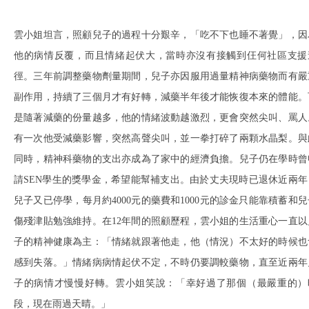
雲小姐坦言，照顧兒子的過程十分艱辛，「吃不下也睡不著覺」，因
他的病情反覆，而且情緒起伏大，當時亦沒有接觸到仼何社區支援
徑。三年前調整藥物劑量期間，兒子亦因服用過量精神病藥物而有嚴
副作用，持續了三個月才有好轉，減藥半年後才能恢復本來的體能。
是隨著減藥的份量越多，他的情緒波動越激烈，更會突然尖叫、罵人
有一次他受減藥影響，突然高聲尖叫，並一拳打碎了兩顆水晶梨。與
同時，精神科藥物的支出亦成為了家中的經濟負擔。兒子仍在學時曾
請SEN學生的獎學金，希望能幫補支出。由於丈夫現時已退休近兩年
兒子又已停學，每月約4000元的藥費和1000元的診金只能靠積蓄和兒
傷殘津貼勉強維持。在12年間的照顧歷程，雲小姐的生活重心一直以
子的精神健康為主：「情緒就跟著他走，他（情況）不太好的時候也
感到失落。」情緒病病情起伏不定，不時仍要調較藥物，直至近兩年
子的病情才慢慢好轉。雲小姐笑說：「幸好過了那個（最嚴重的）
段，現在雨過天晴。」