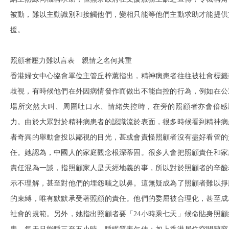
被動，難以主動識別和接觸他們，變相只能等他們主動求助才能提供
援。
照顧者壓力難以言表 親情之名何其重
香港婦女中心協會單位主管丘梓蕙指出，精神病患者往往被社會標籤
歧視，有時候他們在外因病情發作而做出不能自控的行為，例如在公
場所突然大叫、周圍吐口水、情緒失控時，在旁的照顧者亦會倍感
力。由於大眾對於精神病患者的認識流於表面，很多時候看到精神病
者奇異的舉動會投以鄙視的目光，甚或會責怪照顧者沒有盡好看管的
任。她認為，中國人的家庭觀念根深蒂固。很多人會把照顧責任和家
責任混為一談，指照顧家人是天經地義的事，所以對於照顧者的辛酸
示不理解，甚至對他們的埋怨嗤之以鼻。這無疑成為了照顧者難以掙
的束縛，唯有默默承受著照顧的責任。他們的委屈被合理化，甚至成
社會的規範。另外，她指出照顧者要「24小時乘七天」候命貼身照顧