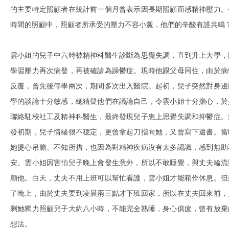
的主要特定照顧者在統計前一個月曾表示因長期照顧而感精神壓力。
時間的照顧中，照顧者所承受的壓力不容小覷，他們的辛酸有誰共鳴
雲小姐的兒子中六時被精神科醫生診斷為思覺失調，直到升上大學，
學習壓力再次病發，再被確診為躁鬱症。現時他跟父母同住，由於病
反覆，曾先後停學兩次，期間多次出入醫院。起初，兒子突然對身邊
學的談論十分敏感，總猜疑他們在議論自己，令雲小姐十分擔心，於
聯絡駐校社工及精神科醫生，最終發現兒子患上思覺失調和抑鬱症。
發初期，兒子情緒很不穩定，更曾拿起刀指向她，又曾寫下遺書。當
她提心吊膽、不知所措，也因為對精神疾病沒有太多認識，感到無助
安。雲小姐因害怕兒子晚上會發生意外，所以不敢睡覺，與丈夫輪流
顧他。白天，丈夫不用上班可以幫忙看護，雲小姐才能稍作休息。但
了晚上，由於丈夫要到凌晨兩三點才下班回家，所以在丈夫回來前，
剩她獨力照顧兒子大約八小時，不能完全熟睡，身心俱疲，曾有放棄
想法。