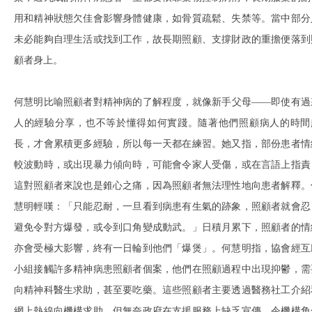
用和精神狀態欠佳會影響身體健康，如骨質疏鬆、失禁等。當中部分
未必能夠自理生活或找到工作，故長期照顧、支撐財政的重擔便落到
顧者身上。
何慧明比喻照顧者對精神病的了解程度，就像新手父母——即使有過
人的經驗分享，也不等於懂得如何實踐。隨著他們照顧病人的時間
長，才會累積更多經驗，所以每一天都在練習。她又指，部份患者情
較波動時，或出現暴力傾向時，可能會令家人受傷，或在言語上指責
這對照顧者來說也是錐心之痛，因為照顧者無法理性地向患者解釋。
慧明輕嘆：「只能忍耐，一旦看到病患有生氣的跡象，照顧者就會忍
避免令對方爆發，或令到口角變成動武。」日積月累下，照顧者的情
亦會受極大影響，終有一日輪到他們「爆煲」。何慧明指，協會經互
小組接觸許多精神病患照顧者個案，他們在照顧過程中出現抑鬱，需
向精神科醫生求助，甚至要吃藥。這些照顧者主要透過醫務社工介紹
網上熱線向機構求助，但無奈政府在支援服務上缺乏宣傳，令機構角