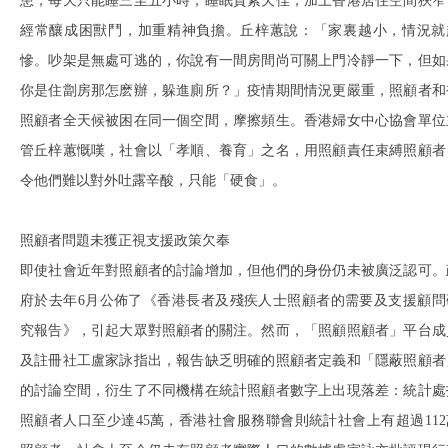
患，每天只能睡三至五小時，睡眠質素欠佳；加上香港居住空間狹窄
經常釀成困獸鬥，加重精神負擔。丘梓蕙說：「家裏越小，情況就
慘。吵架是無處可逃的，你說有一間房間尚可關上門冷靜一下，但如
你是住劏房那怎麽辦，躲進廁所？」疫情期間情況更嚴重，照顧者和
照顧者全天候被困在同一個空間，摩擦頻生。香港婦女中心協會單位
管丘梓蕙慨嘆，社會以「孝順、養育」之名，用照顧責任束縛照顧者
令他們難以對外吐露辛酸，只能「硬食」。
照顧者問題未獲正視支援政策欠奉
即使社會近年對照顧者的討論增加，但他們的身份仍未被廣泛認可。
府於去年6月公佈了《香港長者及殘疾人士照顧者的需要及支援顧問
究報告》，引起大眾對照顧者的關注。然而，「照顧照顧者」平台成
及註冊社工盧家詠指出，報告缺乏明確的照顧者定義和「隱蔽照顧者
的討論空間，衍生了不同機構在統計照顧者數字上出現落差：統計處
照顧者人口至少達45萬，香港社會服務聯會則統計社會上有超過112