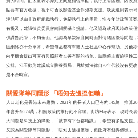
費的時間。莊太量表示原則上同意補習津貼，執行上有困難。因政府
貼要有官方收據，視乎可否以關愛基金作短期支援。狄志遠則表示補
津貼可以由非政府組織執行，免卻執行上的困難，惟今年財政預算案
有提及，建議扶貧委員會向關愛基金提請。他又認為政府現時政策僅
供課餘託管，不夠全面。他認為單親家庭同時面對情緒困擾等問題，
區網絡亦十分單薄，希望每區都有單親人士社區中心作幫助。另他亦
向平機會提出可否有與照顧者友善有關的措施，鼓勵僱主實施彈性工
安排。江玉歡則建議成立贍養費局，另離婚法律自70年代後沒有更改
是不合時宜。
關愛隊等同隱形 「唔知去邊搵佢哋」
人口老化是香港未來趨勢，2021年的長者人口已有約145萬，推算204
年會升至274萬，相關政策的推行刻不容緩。街坊May表示，現時長者
大問題是科技上的障礙，「就算有平台都唔識」，希望有多點支援。
又認為關愛隊等同隱形，「唔知去邊搵佢哋，但政府有錢畀佢哋」，