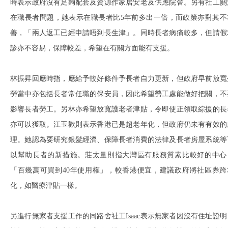
時表示政府沒有足夠配套及資源作家居安老及供應院舍。另有社工關
在職長者問題，她表示在職長者比5年前多出一倍，而政策亦對其不
善，「兩人返工已經申請唔到長生津」。同時長者病痛較多，但請假
診亦不容易，保障較差，希望在有關方面能有支援。
林振昇回應時指，應給予較好條件予長者自力更新，但政府早前放寬
勞當中亦包括長者常任職的保安員，因此希望勞工處能做好把關，不
影響長者勞工。另林亦希望放寬護老者津貼，令即使正領取綜援的長
亦可以獲取。江玉歡則表示香港已是超老年化，但政府仍未有有效的
理。她認為要研究銀髮經濟、保障長者消費的法律及長者房屋系統等
以幫助長者的新措施。莊太量則指大灣區有服務質素比較好的中心
「百幾萬可買到40年使用權」，較香港便宜，建議政府將社區券跨
化，如醫療津貼一樣。
另進行無家者支援工作的同路舍社工Isaac表示無家者因沒有住址證明