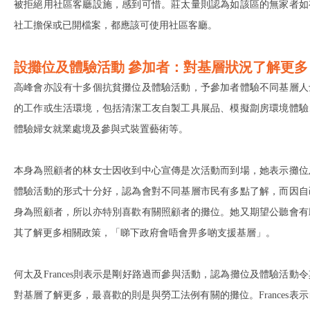
被拒絕用社區客廳設施，感到可惜。莊太量則認為如該區的無家者如
社工擔保或已開檔案，都應該可使用社區客廳。
設攤位及體驗活動 參加者：對基層狀況了解更多
高峰會亦設有十多個抗貧攤位及體驗活動，予參加者體驗不同基層人
的工作或生活環境，包括清潔工友自製工具展品、模擬劏房環境體驗
體驗婦女就業處境及參與式裝置藝術等。
本身為照顧者的林女士因收到中心宣傳是次活動而到場，她表示攤位
體驗活動的形式十分好，認為會對不同基層市民有多點了解，而因自
身為照顧者，所以亦特別喜歡有關照顧者的攤位。她又期望公聽會有
其了解更多相關政策，「睇下政府會唔會畀多啲支援基層」。
何太及Frances則表示是剛好路過而參與活動，認為攤位及體驗活動令
對基層了解更多，最喜歡的則是與勞工法例有關的攤位。Frances表示