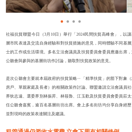
社福抗貧聯盟今日（3月10日）舉行「2024民間扶貧高峰會」，以讓
層市民表達及交流自身經驗和對扶貧措施的意見，同時體驗不同基層
士的工作或生活環境。多名立法會議員及扶貧委員會委員應邀出席，
公聽會與參與的基層街坊作討論，聽取對扶貧政策的意見。
是次公聽會主要就本屆政府的扶貧策略ㄧ「精準扶貧」的豁下對象（
房戶、單親家庭及長者）的相關政策作討論。聯盟邀請立法會議員社
界狄志遠、選委界別林振昇、林筱魯、江玉歡及扶貧委員會委員莊太
任公聽會嘉賓，逾百名基層街坊出席。會上多名街坊均分享自身經歷
並對現時的政策表達關注及建議。
租管通過仍濫收水電費 立會下周有相關修例