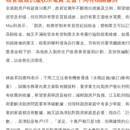
全港劏房戶有超過10萬戶，政府近幾年不斷推出措施及立例，期望做
規管及舒緩，但坊間亦有聲音質疑成效，如仍有業主濫收水電費。街
May則表示，「劏房」租務管制未有規管起始租金，變相業主可以訂
高額租金。她又不滿租管未有管制業主未有履行協助租客維修，如遇
拒絕維修的業主，租客的權利僅為自行搬走。另有街坊要求繼續推行
愛基金轄下的「為低收入劏房住戶改善家居援助計劃」及加快編配
屋，以改善生活環境。
林振昇回應時表示，下周三立法會有機會通過《水務設施(修訂)條例
案》，賦權水務署向業主索取有關資料，要求業主向劏房戶發出列明
有收費的收據，希望更易舉證及檢控，減輕劏房戶負擔。江玉歡則指
府要解決劏房問題要有準確數據，但現時劏房家庭中有多少單親、有
童的家庭都沒有數據。她又認為津貼對劏房家庭是必要，指自己「計
數」，若津貼是每戶3千，「派足」十萬戶都只是3億，但興建簡約公