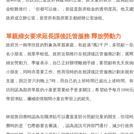
需400億，所以自己是反對興建簡約公屋。莊太量則表示，認為起始
金較難推行，「但都可以做」，前提是劏房租金的透明度高。他又建
政府成立辦公室，規管所有劏房業主都經辦公室放租。
單親婦女要求延長課後託管服務 釋放勞動力
政府另一精準扶貧的對象為單親家庭，有超過7萬2千戶，多照顧一至
名小朋友，就業率較低。政府近期推行在校課後託管服務計劃，冀釋
婦女勞動力。季璇表示，自己正好辦理離婚手續，要照顧有先天疾病
小朋友，同時亦需要工作。然而現時的在校課後託管服務計劃未能有
支援，因託管只到晚上7時，而自己的上班時間已超出上述時間。有
坊則認為劏房單親的小童更需要給予更多關注，希望給予每月1000元
學習津貼，彌補疫情期間小童在學習上的錯失。
林筱魯回應時認為在職津貼可以覆蓋某部分照顧兒童的開支，但現時
費時的是「乜嘢都要去審議」，認為資訊可跨部門通行，減少行政所