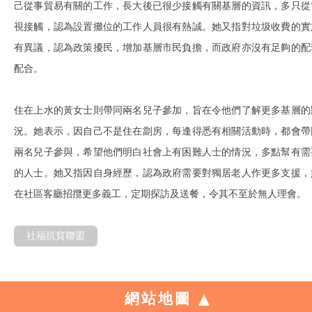
己從事貿易有關的工作，長大後已很少接觸有關基層的資訊，多只從
視接觸，認為設置攤位的工作人員很有熱誠。她又指對垃圾收費的實
有異議，認為政策擾民，增加基層市民負擔，而政府亦沒有足夠的配
配合。
住在上水的黃女士則帶同兩名兒子參加，旨在令他們了解更多基層的
況。她表示，因自己不是住在劏房，每逢得悉有相關活動時，都會帶
兩名兒子參與，希望他們明白社會上有困難人士的情況，多點幫有需
的人士。她又指因自身經歷，認為政府需要對獨居老人作更多支援，
在社區客廳招攬更多義工，定期探訪及送餐，令其不至於無人理會。
社福抗貧聯盟
網站地圖