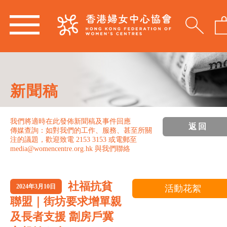
新聞稿
我們將適時在此發佈新聞稿及事件回應
返回
傳媒查詢：如對我們的工作、服務、甚至所關
注的議題，歡迎致電 2153 3153 或電郵至
media@womencentre.org.hk 與我們聯絡
社福抗貧
2024年3月10日
活動花絮
聯盟｜街坊要求增單親
及長者支援 劏房戶冀