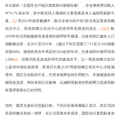
年出版的《主題性住戶統計調查第66號報告書》 ，非從事經濟活動人
中74.7%為女性，當中願意投入職場的主要因素是有人協助照顧家中
童。
[1]
而2023年政府數據中，顯示全港18區中有5區沒有設置資助獨
幼兒中心，而資助獨立幼兒中心的使用率長期達到高位，
[2]
[3]
根
2018年幼兒照顧服務長遠發展的顧問研究建議，以政府統計處的人口
測數據估算，在2021至2031年，2歲以下幼兒需要27,711至32,818個
名額￼￼。雖然政府去年承諾於2024起的年內，社會福利￼連同現有
1,060
[4]
，供應仍然是遠低於研究的建議水平。以一間資助獨立幼兒
心提供90個名額推算，香港仍欠最少287間資助獨立幼兒中心才能滿
需求。因託兒名額的不足，仍然未能釋放婦女勞動力。本會建議政府
續投放資源，增加各區託兒服務，以減輕照顧者的照顧壓力及讓照顧
有選擇發展自己的空間。
現時「鄰里支援幼兒照顧計劃」下的社區褓母屬義工形式，而且培訓
容及時數沒有統一標準，令託兒質素未有保證，讓部份兒童照顧者未