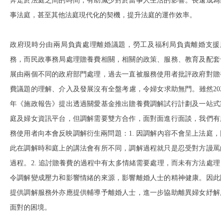
奔走於法庭之間的時間，有助減少對於當事人生活的影響。長遠成為
事法庭，甚至其他法庭現代化的契機，提升法庭的運作效率。
政府現時分由兩局負責處理離婚議題，勞工及福利局負責離婚支援
務，而民政事務局處理贍養費相關，相關的政策、服務、教育及配套
展由兩個不同的政府部門處理，過去一直被服務使用者批評政府對贍
費議題的理解、介入及發展沒有全盤考慮，令婦女求助無門。雖然202
年《施政報告》提出透過關愛基金推出贍養費調解試行計劃及一站式
庭及婦女資訊平台，但調解需要雙方合作，面對面進行面談，我們有
務使用者向本會反映調解衍生兩問題：1. 因調解內容不會呈上法庭，
此在調解時和庭上的講法會有所不同，調解過程就只是忍受對方謾罵
過程。2. 追討贍養費的過程中有太多情緒需要處理，而未有方法處理
令調解變成壓力和影響情緒的來源，影響離婚人士的精神健康。因此
提供調解服務外亦應提供輔導予離婚人士，進一步協助離異婦女紓解
面對的困境。