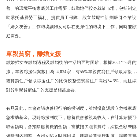
善」的環境平衡家庭與工作需要，鼓勵她們投身就業市場，包括制定
助承托基層勞工福利、提供員工保障、設立鼓勵性計劃吸引企業設
「婦女友善」工作環境讓婦女可以在更彈性的環境下工作，同時兼顧
庭需要。
單親貧窮，離婚支援
離婚婦女在離婚過程及離婚後的生活均面對困難，根據2021年6月的
據，單親綜援個案數目為24,834宗，有55%單親貧窮住戶領取綜援，
親貧窮住戶領取綜援住戶的比例較整體貧窮住戶高出34.3%，而且綜
對於單親貧窮住戶的支援是相當重要。
有見及此，本會建議改善現行的綜援制度，並增撥資源設立危機家庭
急求助基金。現時綜援制度下，贍養費會被視為收入，在計算綜援可
取金額時，會扣除贍養費的金額，當被拖欠贍養費時，綜援金額未能
短時間內調整，令婦女陷入財務困境。建議放寬現行制度，讓贍養費