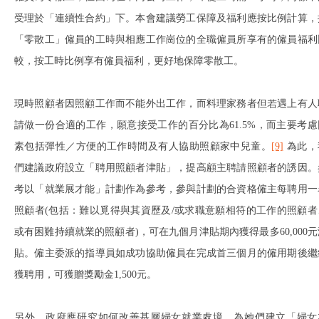
受理於「連續性合約」下。本會建議勞工保障及福利應按比例計算，
「零散工」僱員的工時與相應工作崗位的全職僱員所享有的僱員福利
較，按工時比例享有僱員福利，更好地保障零散工。
現時照顧者因照顧工作而不能外出工作，而料理家務者但若遇上有人
請做一份合適的工作，願意接受工作的百分比為61.5%，而主要考慮
素包括彈性／方便的工作時間及有人協助照顧家中兒童。
[9]
為此，
們建議政府設立「聘用照顧者津貼」，提高顧主聘請照顧者的誘因。
考以「就業展才能」計劃作為參考，參與計劃的合資格僱主每聘用一
照顧者(包括：難以覓得與其資歷及/或求職意願相符的工作的照顧者
或有困難持續就業的照顧者)，可在九個月津貼期內獲得最多60,000元
貼。僱主委派的指導員如成功協助僱員在完成首三個月的僱用期後繼
獲聘用，可獲贈獎勵金1,500元。
另外，政府應研究如何改善基層婦女就業處境，為她們建立「婦女