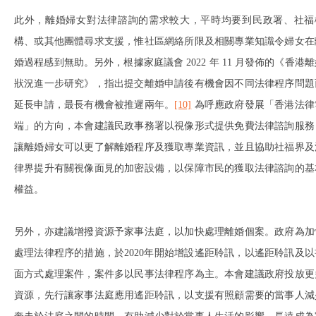
此外，離婚婦女對法律諮詢的需求較大，平時均要到民政署、社福
構、或其他團體尋求支援，惟社區網絡所限及相關專業知識令婦女在
婚過程感到無助。另外，根據家庭議會 2022 年 11 月發佈的《香港
狀況進一步研究》，指出提交離婚申請後有機會因不同法律程序問題
延長申請，最長有機會被推遲兩年。
[10]
為呼應政府發展「香港法律
端」的方向，本會建議民政事務署以視像形式提供免費法律諮詢服務
讓離婚婦女可以更了解離婚程序及獲取專業資訊，並且協助社福界及
律界提升有關視像面見的加密設備，以保障市民的獲取法律諮詢的基
權益。
另外，亦建議增撥資源予家事法庭，以加快處理離婚個案。政府為加
處理法律程序的措施，於2020年開始增設遙距聆訊，以遙距聆訊及以
面方式處理案件，案件多以民事法律程序為主。本會建議政府投放更
資源，先行讓家事法庭應用遙距聆訊，以支援有照顧需要的當事人減