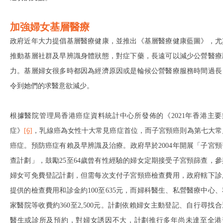
加強婦女基層醫療
政府近年大力提倡基層醫療健康，並推出《基層醫療健康藍圖》，尤
推動基層社群及早辨識身體狀態，對症下藥，長遠可以減少公營醫療
力。基層婦女很多時都因為經濟原因或是輪候公營醫療服務時間過長
令到她們的求醫意欲減少。
根據醫院管理局香港癌症資料統計中心所發佈的《2021年香港主要
症》
[6]
，乳線癌為女性十大常見癌症首位，而子宮頸癌則為第七大常
癌症。預防癌症有賴及早辨識及治療。政府早於2004年開展「子宮頸
查計劃」，鼓勵25至64歲曾有性經驗的婦女定期接受子宮頸篩查，參
婦女可免費登記計劃，但需每次支付子宮頸癌檢查費用，政府轄下診
提供的檢查費用和診金約100至635元，而婦科醫生、私營醫療中心、
家醫院等收費約360至2,500元。計劃依賴婦女主動登記、自行尋找合
醫生或診所及預約，對婦女誘因不大，計劃推行多年尚未達至全港