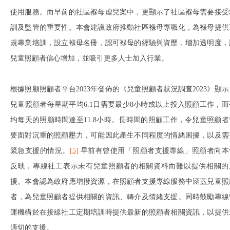
使用服務。而早前的社區褓母虐兒案中，更顯示了社區褓母需要接受
訓及監管的重要性。本會建議政府推動社區褓母專職化，為褓母提供
規專業培訓，設立褓母名冊，認可褓母的經驗與資歷，增加透明度，
兒童照顧者信心增加，並吸引更多人士加入行業。
根據照顧照顧者平台2023年發佈的《兒童照顧者狀況調查2023》顯示
兒童照顧者每星期平均6.1日需要最少8小時或以上投入照顧工作，而
均每天的照顧時間達至11.8小時。長時間的照顧工作，令兒童照顧者
要面對沉重的照顧壓力，可能因此產生不同程度的情緒困擾，以及需
緊急支援的情況。
[5]
早前有曾使用「照顧者支援專線」照顧者向本
反映，專線社工表示未有兒童照顧者的相關資料而難以提供相關的
援。本會認為政府應增撥資源，在照顧者支援專線服務中涵蓋兒童照
者，為兒童照顧者提供相關的資訊、轉介及情緒支援。同時鼓勵專線
運機構於在接線社工定期培訓時提供最新的照顧者相關資訊，以提供
適切的支援。