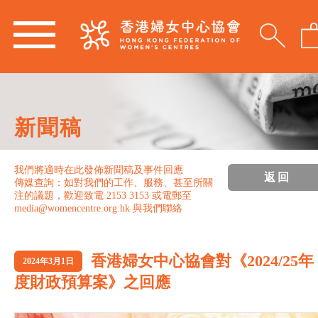
新聞稿
我們將適時在此發佈新聞稿及事件回應
返回
傳媒查詢：如對我們的工作、服務、甚至所關
注的議題，歡迎致電 2153 3153 或電郵至
media@womencentre.org.hk 與我們聯絡
香港婦女中心協會對《2024/25年
2024年3月1日
度財政預算案》之回應