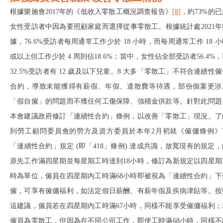
根據樂施會2017年的《低收入零散工概況調查報告》
[8]
，約73%的已
女性受訪者中因為要照顧家庭而選擇從事零散工。根據統計處2021年
據，76.6%受訪者每周通常工作少於 18 小時，而每周通常工作 18 
或以上但工作少於 4 周則佔18.6%；當中，女性佔全部受訪者56.4%
32.5%受訪者有 12 歲及以下兒童。
8
大多「零散工」不符合連續性僱
合約，導致未能獲得有薪假、年假、遣散費等待遇，部份個案更涉
「假自僱」的問題而不獲任何工傷保障、強積金供款等。針對此問題
本會建議政府修訂「連續性合約」條例，以改善「零散工」現況。了
到勞工顧問委員會的勞方及資方委員於本年2月初就《僱傭條例》
「連續性合約」規定 (即「418」條例) 達成共識，放寬現有的規定，
原先工作滿四星期並每星期工時達到18小時，修訂為新規定以四星期
時為單位，僱員在四星期內工時滿68小時即被視為「連續性合約」下
僱，可享有僱傭福利，如法定假日薪酬、有薪年假及疾病津貼等。按
這建議，僱員若在四星期內工時滿67小時，同樣不能享受僱傭福利；
僱員為零散工，但因為在不同公司工作，即使工時滿68小時，同樣不