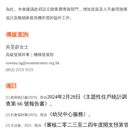
為此，本會建議政府設立贍養費專責部門，增加資源及人手處理贍養
追討及離婚家庭危機所需的協作工作。
傳媒查詢
吳旻蔚女士
高級發展幹事｜機構發展部
rowena.ng@womencentre.org.hk
(852) 2153 3153
備註
2024年2月28日《主題性住戶統計調
[1] 政府統計處(2019)。取自
查第 66 號報告書》。
《幼兒中心服務》。
[2] 社會福利署(2023)。取自
《審核二零二三至二四年度開支預算
[3] 立法會。2023。取自