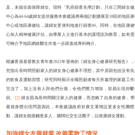
及，未能全面保障婦女。現時「乳癌篩查先導計劃」只在三間婦女健
中心為44-64歲婦女提供服務本會建議將兩個計劃擴展至18區的地區康
中心或地區康健站，讓婦女更便利地進行篩查￼。同時，在地區康健
心加入精神健康評估，由專業人士進行基本的護理諮詢教育，如有需
可轉介予地區網絡醫生作進一步跟進或專科轉介。
根據香港基督教女青年會2022年發佈的《婦女身心健康研究報告》，
究指出長時間照顧家人的婦女身心健康不理想，其中原因包括沒有良
的飲食及運動習慣；研究同時顯示全職照顧者每天所處理的家庭工作
完沒了，加上沒有人與他們分擔，令他們壓力增加，容易出現抑鬱
狀。
[7]
婦女因為長時間關注家人的健康，而忽略了自身的健康，導
最後身體出現問題因此，本會建議政府於康文署增設更多女性團體
動，讓婦女能接觸更多人，擴闊社交生活圈子，以推廣婦女運動。
加強婦女友善就業 改善零散工情況