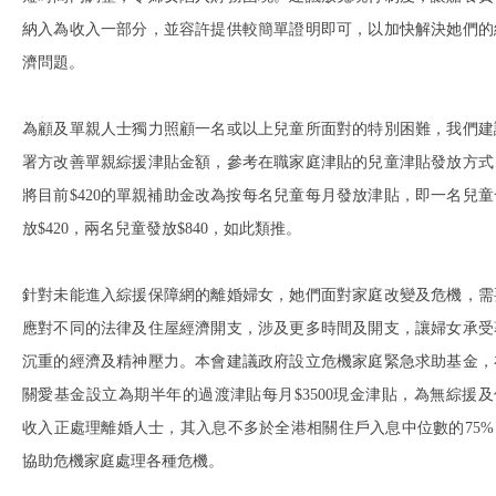
納入為收入一部分，並容許提供較簡單證明即可，以加快解決她們的
濟問題。
為顧及單親人士獨力照顧一名或以上兒童所面對的特別困難，我們建
署方改善單親綜援津貼金額，參考在職家庭津貼的兒童津貼發放方式
將目前$420的單親補助金改為按每名兒童每月發放津貼，即一名兒童
放$420，兩名兒童發放$840，如此類推。
針對未能進入綜援保障網的離婚婦女，她們面對家庭改變及危機，需
應對不同的法律及住屋經濟開支，涉及更多時間及開支，讓婦女承受
沉重的經濟及精神壓力。本會建議政府設立危機家庭緊急求助基金，
關愛基金設立為期半年的過渡津貼每月$3500現金津貼，為無綜援及
收入正處理離婚人士，其入息不多於全港相關住戶入息中位數的75%
協助危機家庭處理各種危機。