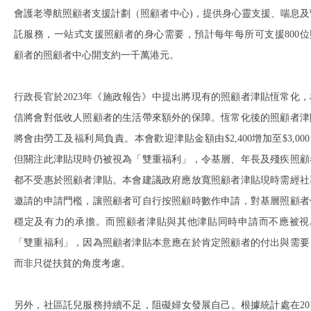
會護老導航照顧者支援計劃（照顧者中心)，提供身心靈支援、喘息及
託服務，一站式支援照顧者的身心需要，預計每年每所可支援800位
顧者的照顧者中心開支約一千萬港元。
行政長官於2023年《施政報告》中提出將現有的照顧者津貼恆常化，
信將會對低收人照顧者的生活帶來額外的保障。恆常化後的照顧者津
將會由勞工及福利局負責。本會歡迎津貼金額由$2,400增加至$3,00
但關注此津貼現時仍被視為「雙重福利」，令基層、年長及殘疾照顧
都不受惠於照顧者津貼。本會建議政府應放寬照顧者津貼現時需經社
邀請的申請門檻，讓照顧者可自行按照顧時數作申請，對基層照顧者
穩定及有力的承擔。而照顧者津貼與其他津貼同時申請而不應被視
「雙重福利」，因為照顧者津貼本意應在於肯定照顧者的付出與需要
而非只從扶貧的角度考慮。
另外，社區託兒服務持續不足，阻礙婦女發展自己。根據統計處在201