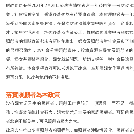
財政司司長於2024年2月28日發表疫情後復常一年後的第一份財政預
案，社會擺脫疫情，香港經濟仍然有待逐漸復蘇。本會理解過去一年
港受到外圍因素影響經濟，在是次財政預算案集中吸引資金、企業和
才，振興本港經濟，增強經濟及產業發展。惟財政預算案中有關婦女
照顧者的相關政策都未有新措施推出，婦女及照顧者對社會貢獻了無
的照顧勞動力，為社會分擔照顧責任，投放資源在婦女及照顧者的
援、婦女基層醫療服務、婦女就業問題、離婚支援等，對社會長遠發
有所裨益。本會期望政府可以考慮以下建議，為基層婦女作更適切的
源再分配，以改善她們的不利處境。
落實照顧者為本政策
沒有婦女是天生的照顧者，照顧工作應該是一項選擇，而不是一種
務，惟礙於傳統社會觀念，婦女仍然是主要的家庭照顧者。可是的照
者悲劇不斷發生，可見照顧者壓力之大。
政府去年推出多項照顧者相關措施，如照顧者津貼恆常化、照顧者支