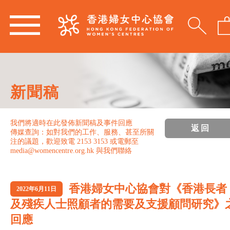
新聞稿
我們將適時在此發佈新聞稿及事件回應
返回
傳媒查詢：如對我們的工作、服務、甚至所關
注的議題，歡迎致電 2153 3153 或電郵至
media@womencentre.org.hk 與我們聯絡
香港婦女中心協會對《香港長者
2022年6月11日
及殘疾人士照顧者的需要及支援顧問研究》
回應