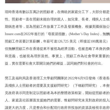
現時香港有數以百萬計的照顧者，在傳統的家庭分工下，大部分都是
性。照顧者一直在照顧未能自理的親人，如兒童、長者、殘疾人士或
期病患者等，並為照顧工作放棄了工作及發展機會。根據美國保險公
Insure.com在2022年進行的「母親節指數」(Mother’s Day Index)，無
照顧工作若要計算薪酬，年薪可達126,725 美元（即接近100萬港元
但無酬照顧工作在香港從來不被視為經濟活動，也被忽略了本身的價
和意義，也被視為理所當然。事實上，照顧工作為社會帶來重要的
益，實在需要社會大眾關注她們的權益，認同她們對社會的付出。
勞工及福利局及香港理工大學顧問團隊於2022年6月9日發佈《香港長
及殘疾人士照顧者的需要及支援顧問研究》（下稱顧問研究），本會
見政府表示同意制定以照顧者為本的整體政策框架，開始從照顧者的
人、家庭及社區層面支援她們的需要。惟顧問研究未見對政府的投入
議更大的力度，只是整合和分配現行政府所投放的資源及檢視非政府