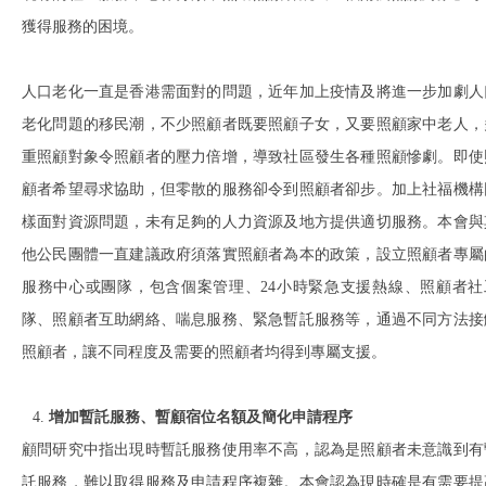
獲得服務的困境。
人口老化一直是香港需面對的問題，近年加上疫情及將進一步加劇人
老化問題的移民潮，不少照顧者既要照顧子女，又要照顧家中老人，
重照顧對象令照顧者的壓力倍增，導致社區發生各種照顧慘劇。即使
顧者希望尋求協助，但零散的服務卻令到照顧者卻步。加上社福機構
樣面對資源問題，未有足夠的人力資源及地方提供適切服務。本會與
他公民團體一直建議政府須落實照顧者為本的政策，設立照顧者專屬
服務中心或團隊，包含個案管理、24小時緊急支援熱線、照顧者社
隊、照顧者互助網絡、喘息服務、緊急暫託服務等，通過不同方法接
照顧者，讓不同程度及需要的照顧者均得到專屬支援。
增加暫託服務、暫顧宿位名額及簡化申請程序
顧問研究中指出現時暫託服務使用率不高，認為是照顧者未意識到有
託服務，難以取得服務及申請程序複雜。本會認為現時確是有需要提