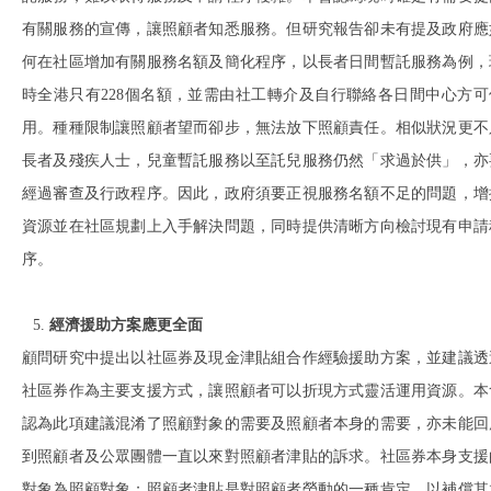
有關服務的宣傳，讓照顧者知悉服務。但研究報告卻未有提及政府應
何在社區增加有關服務名額及簡化程序，以長者日間暫託服務為例，
時全港只有228個名額，並需由社工轉介及自行聯絡各日間中心方可
用。種種限制讓照顧者望而卻步，無法放下照顧責任。相似狀況更不
長者及殘疾人士，兒童暫託服務以至託兒服務仍然「求過於供」，亦
經過審查及行政程序。因此，政府須要正視服務名額不足的問題，增
資源並在社區規劃上入手解決問題，同時提供清晰方向檢討現有申請
序。
經濟援助方案應更全面
顧問研究中提出以社區券及現金津貼組合作經驗援助方案，並建議透
社區券作為主要支援方式，讓照顧者可以折現方式靈活運用資源。本
認為此項建議混淆了照顧對象的需要及照顧者本身的需要，亦未能回
到照顧者及公眾團體一直以來對照顧者津貼的訴求。社區券本身支援
對象為照顧對象；照顧者津貼是對照顧者勞動的一種肯定，以補償其