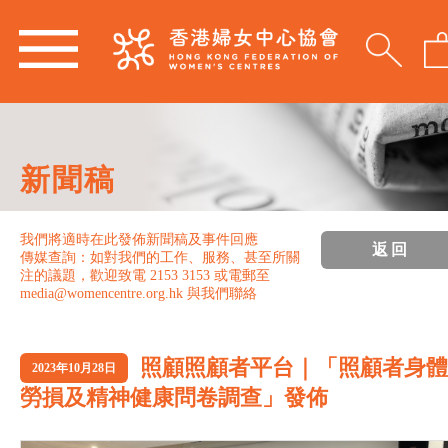
新聞稿
我們將適時在此發佈新聞稿及事件回應
返回
傳媒查詢：如對我們的工作、服務、甚至所關
注的議題，歡迎致電 2153 3153 或電郵至
media@womencentre.org.hk 與我們聯絡
照顧照顧者平台｜「照顧者身體
2023年10月28日
勞損及精神健康問卷調查」發佈