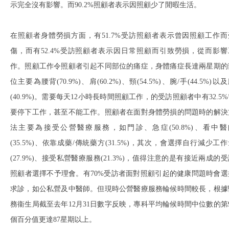
示完全沒有影響。而90.2%照顧者表示因照顧少了閒暇生活。
在照顧者身體勞損方面，有51.7%受訪照顧者表示曾因照顧工作而
傷，而有52.4%受訪照顧者表示因日常照顧而引致勞損，從而影響
作。照顧工作令照顧者引起不同部位的痛症，身體痛症長達兩星期的
位主要為腰背(70.9%)、肩(60.2%)、頸(54.5%)、腕/手(44.5%)以
(40.9%)。需要每天12小時長時間照顧工作，的受訪照顧者中有32.5
要停下工作，甚至不能工作。照顧者在面對身體勞損的問題時的解決
法主要為接受公營醫療服務，如門診、急症(50.8%)、看中醫
(35.5%)、依靠成藥/傳統藥方(31.5%)，其次，會選擇自行減少工
(27.9%)、接受私營醫療服務(21.3%)，值得注意的是有接近兩成的
照顧者選擇不予理會。有70%受訪者面對照顧引起的健康問題時會選
求診，如公私營及中醫師。但現時公營醫療服務輪候時間較長，根據
務衞生局截至去年12月31日數字反映，專科平均輪候時間中位數的第9
個百分值更達87星期以上。