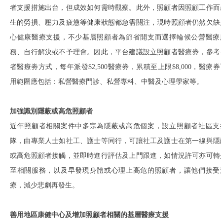
者支援措施出台，但成效如何需時觀察。此外，照顧者因照顧工作而
生的勞損、壓力及疲憊等健康狀態都急需關注，現時照顧者仍然欠缺
心健康醫療支援，不少基層照顧者為節省開支而選擇輪候公營醫療
務、自行解決或不予理會。因此，平台建議設立照顧者醫療劵，參考
者醫療劵方式，每年派發$2,500醫療劵，累積至上限$8,000，醫療
用範圍應包括：私營醫療門診、私營專科、中醫及心理學家等。
加強識別隱蔽或高危照顧者
近年照顧者相關案件中多宗為隱蔽或高危個案，設立照顧者社區支
隊，由專業人士如社工、護士等同行，可讓社工及護士在第一線與隱
或高危照顧者接觸，並即時進行評估及上門跟進，如情況許可亦可轉
至相關服務，以及早發現身體或心理上高危的照顧者，讓他們接受
療，減少悲劇再發生。
善用地區康健中心及增加照顧者相關的基層醫療支援