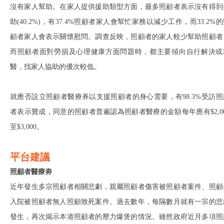
沒有家人幫助。在家人提供援助類型方面，最多照顧者表示沒有得到
助(40.2%)，有37.4%照顧者家人會幫忙家務以減少工作，而33.2%
顧者家人會表示關懷慰問。調查反映，照顧者的家人較少幫助照顧者
而照顧者面對勞損及心理健康方面問題時，都主要傾向自行解決或
醫，找家人協助的優次較低。
就應否設立照顧者醫療券以支援照顧者的身心需要，有98.3%受訪照
者表示贊成，同意的照顧者普遍認為照顧者醫療的金額每年應有$2,00
至$3,000。
平台建議
照顧者醫療劵
近年發生多宗照顧者相關悲劇，親屬照顧者傷害被照顧者案件、照顧
入院被照顧者無人照顧致死案件。過去數年，每隔數月就有一宗的悲
發生，再次揭示本港照顧者的壓力爆煲的情況。雖然政府近月多項照