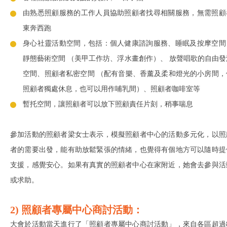
由熟悉照顧服務的工作人員協助照顧者找尋相關服務，無需照顧
東奔西跑
身心社靈活動空間，包括：個人健康諮詢服務、睡眠及按摩空間
靜態藝術空間 （美甲工作坊、浮水畫創作）、 放聲唱歌的自由發
空間、照顧者私密空間 （配有音樂、香薰及柔和燈光的小房間，
照顧者獨處休息，也可以用作哺乳間）、照顧者咖啡室等
暫托空間，讓照顧者可以放下照顧責任片刻，稍事喘息
參加活動的照顧者梁女士表示，模擬照顧者中心的活動多元化，以照
者的需要出發，能有助放鬆緊張的情緒，也覺得有個地方可以隨時提
支援，感覺安心。如果有真實的照顧者中心在家附近，她會去參與活
或求助。
2) 照顧者專屬中心商討活動：
大會於活動當天進行了「照顧者專屬中心商討活動」，來自各區超過8