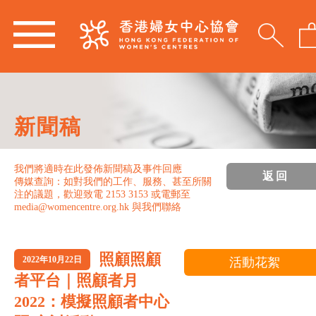
新聞稿
我們將適時在此發佈新聞稿及事件回應
返回
傳媒查詢：如對我們的工作、服務、甚至所關
注的議題，歡迎致電 2153 3153 或電郵至
media@womencentre.org.hk 與我們聯絡
照顧照顧
2022年10月22日
活動花絮
者平台｜照顧者月
2022：模擬照顧者中心