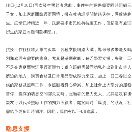
昨日(12月30日)再次發生照顧者悲劇，事件中的媽媽需要同時照顧三
子女，加上家庭面臨經濟困境，擬在教功課期間情緒失控，導致惨劇
生。疫情已持續近一年，政府要求市民維持抗疫工作，但卻沒有處理
衍生的家庭照顧問題和壓力。
抗疫工作往往將人推向孤單，各種支援網絡大減，導致最後未能及時
別和處理有需要的家庭。尤其是基層家庭，缺乏學習支援，失業、工
不足令家庭面對沉重經濟壓力；獨立照顧需帶同幼兒外出到街市等人
擠迫的地方，購買食材及日常用品變成壓力來源，加上一日三餐以全
候的家務及照料工作，令照顧者身心勞累。加上社會上大部分的服務
暫停、僅存的喘息空間都失去時，照顧者的壓力更大。尤其是沒有後
親友可以代替照顧工作的獨力照顧者，處於隨時「爆煲」的狀況，社
需給予更多即時關注。因此，我們有以下4項建議：
喘息支援