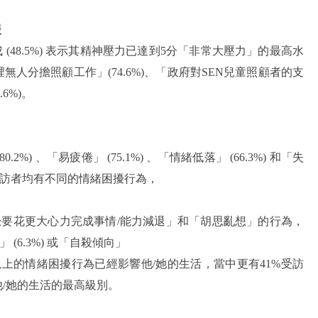
援
(48.5%) 表示其精神壓力已達到5分「非常大壓力」的最高水
人分擔照顧工作」(74.6%)、「政府對SEN兒童照顧者的支
6%)。
) 、「易疲倦」 (75.1%) 、「情緒低落」 (66.3%) 和「失
的受訪者均有不同的情緒困擾行為，
現「感覺要花更大心力完成事情/能力減退」和「胡思亂想」的行為，
 (6.3%) 或「自殺傾向」
示，以上的情緒困擾行為已經影響他/她的生活，當中更有41%受訪
/她的生活的最高級別。