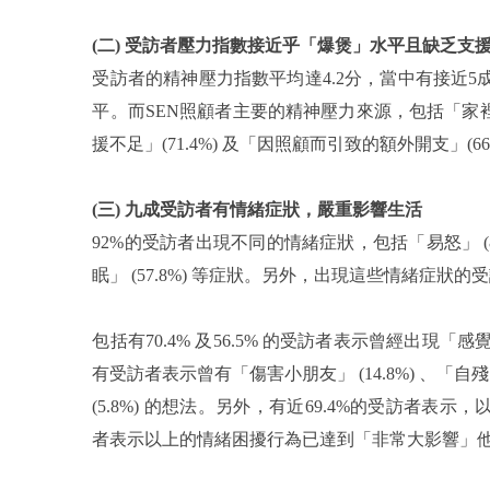
(二)
受訪者壓力指數接近乎「爆煲」水平且缺乏支
受訪者的精神壓力指數平均達4.2分，當中有接近5成 
平。
而SEN照顧者主要的
精神壓力來源，包括「家裡無
援不足」(71.4%) 及「因照顧而引致的額外開支」(66.
(三)
九成受訪者有情緒症狀，嚴重影響生活
92%的受訪者出現不同的情緒症狀，包括「易怒」 (80.2%
眠」 (57.8%) 等症狀。另外，出現這些情緒症狀
包括有70.4% 及56.5% 的受訪者表示曾經出
有受訪者表示曾有「傷害小朋友」 (14.8%) 、「自殘」
(5.8%) 的想法。另外，有近69.4%的受訪者表
者表示以上的情緒困擾行為已達到「非常大影響」他