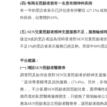
(四)
每兩名照顧者就有一名患有精神科疾病
有一半的受訪者表示已評估患有抑鬱症 (27.1%) 或
科疾病，佔整體約16%。
(五)
SEN兒童照顧者精神支援服務不足，服務輪候
接近8成的受訪者認為現時香港對SEN兒童照顧者的精神支
不足1%的受訪者表示服務已經足夠。而當中69%
平台建議：
(一) 增設SEN照顧者醫療券
調查問及如何改善對SEN兒童照顧者的精神支援服務
「提供專業輔導及諮詢服務」(73.4%)。另外，
務」。不少基層SEN照顧者因照顧兒童，選擇犧
擔昂貴的私營醫療服務開支，只能無了期地輪候公
應為SEN照顧者設立照顧者醫療券，讓照顧者能夠