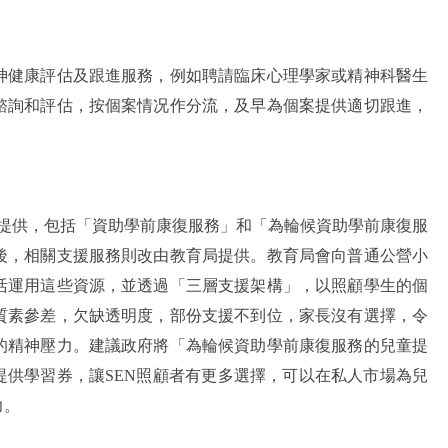
神健康評估及跟進服務，例如聘請臨床心理學家或精神科醫生
諮詢和評估，按個案情况作分流，及早為個案提供適切跟進，
署提供，包括「資助學前康復服務」和「為輪候資助學前康復服
後，相關支援服務則改由教育局提供。教育局會向普通公營小
活運用這些資源，並透過「三層支援架構」，以照顧學生的個
質素參差，欠缺透明度，部份支援不到位，家長沒有選擇，令
的精神壓力。建議政府將「為輪候資助學前康復服務的兒童提
提供學習券，讓SEN照顧者有更多選擇，可以在私人市場為兒
力。