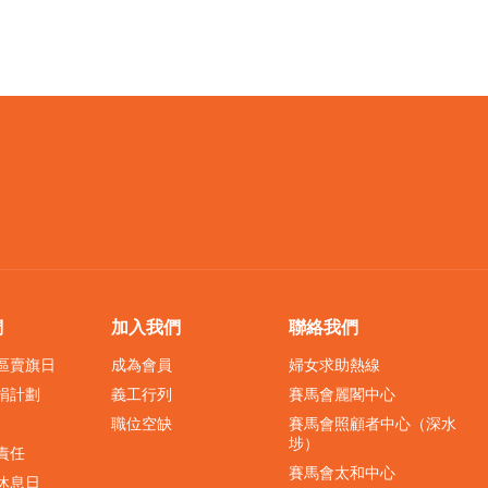
們
加入我們
聯絡我們
界區賣旗日
成為會員
婦女求助熱線
捐計劃
義工行列
賽馬會麗閣中心
職位空缺
賽馬會照顧者中心（深水
埗）
責任
賽馬會太和中心
休息日