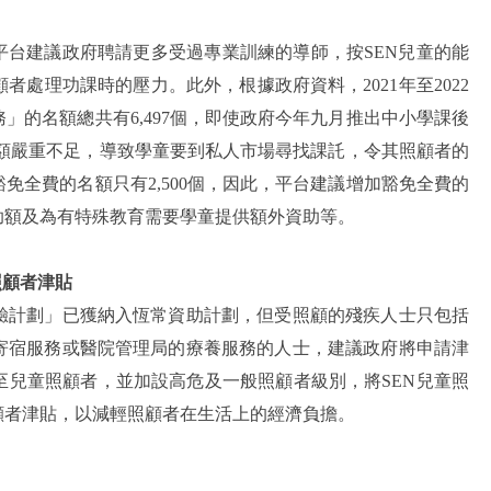
平台建議政府聘請更多受過專業訓練的導師，按SEN兒童的能
處理功課時的壓力。此外，根據政府資料，2021年至2022
的名額總共有6,497個，即使政府今年
九月推出中小學課後
額嚴重不足，導致學童要到私人市場尋找課託，令其照顧者的
豁免全費的名額只有2,500個，
因此，平台建議
增加豁免全費的
助額及為有特殊教育需要學童提供額外資助等。
照顧者津貼
驗計劃」已獲納入恆常資助計劃，但受照顧的殘疾人士只包括
寄宿服務或醫院管理局的療養服務的人士，建議政府將
申請津
至兒童照顧者，並加設高危及一般照顧者級別，將SEN兒童照
顧者津貼，以減輕照顧者在生活上的經濟負擔。