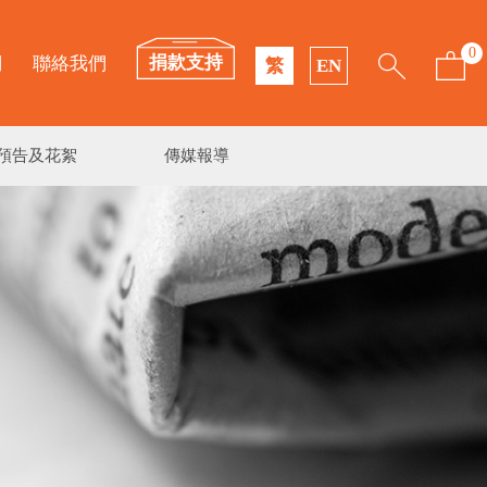
0
捐款支持
們
聯絡我們
繁
EN
預告及花絮
傳媒報導