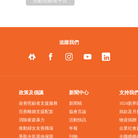
照顧照顧者平台
追蹤我們
政策及倡議
新聞中心
支持我
改善照顧者支援服務
新聞稿
1024新
完善離婚支援配套
協會言論
捐款及月
消除家庭暴力
活動快訊
物資捐贈
推動婦女友善職場
年報
企業社會
爭取全民退休保障
刊物
全職媽媽