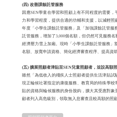
(四) 改善課餘託管服務
因應SEN學童在學習和照顧上有不同程度的需要，
力和學習程度，提供合適的功輔和支援，以減輕照顧者
年度「小學生課餘託管服務」及「加強課餘託管服務」
託管服務，增加了3,000個名額，但
仍然可見服務名
經濟壓力雪上加廂。現時「小學生課餘託管服務」
名額、放寬申請資格、簡化經濟審查程序、提高資
(五) 擴展照顧者津貼至SEN兒童照顧者，並設高額
雖然「為低收入的殘疾人士照顧者提供生活津貼試
現正輪候社署指定的康復服務、教育局的特殊學校
貼的
資格
與輪候服務的身份脫鈎，
擴大其受惠對象
顧者列入高危級別，領取無入息審查且較高額的照