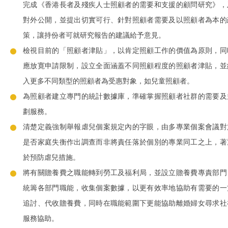
完成《香港長者及殘疾人士照顧者的需要和支援的顧問研究》，
對外公開，並提出切實可行、針對照顧者需要及以照顧者為本的
策，讓持份者可就研究報告的建議給予意見。
檢視目前的「照顧者津貼」，以肯定照顧工作的價值為原則，同
應放寛申請限制，設立全面涵蓋不同照顧程度的照顧者津貼，並
入更多不同類型的照顧者為受惠對象，如兒童照顧者。
為照顧者建立專門的統計數據庫，準確掌握照顧者社群的需要及
劃服務。
清楚定義強制舉報虐兒個案規定內的字眼，由多專業個案會議對
是否家庭失衡作出調查而非將責任落於個別的專業同工之上，著
於預防虐兒措施。
將有關贍養費之職能轉到勞工及福利局，並設立贍養費專責部門
統籌各部門職能，收集個案數據，以更有效率地協助有需要的一
追討、代收贍養費，同時在職能範圍下更能協助離婚婦女尋求社
服務協助。