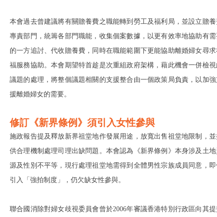
本會過去曾建議將有關贍養費之職能轉到勞工及福利局，並設立贍養
專責部門，統籌各部門職能，收集個案數據，以更有效率地協助有需
的一方追討、代收贍養費，同時在職能範圍下更能協助離婚婦女尋求
福服務協助。本會期望特首趁是次重組政府架構，藉此機會一併檢視
議題的處理，將整個議題相關的支援整合由一個政策局負責，以加強
援離婚婦女的需要。
修訂《新界條例》須引入女性參與
施政報告提及釋放新界祖堂地作發展用途，放寬出售祖堂地限制，並
供合理機制處理司理出缺問題。本會認為《新界條例》本身涉及土地
源及性別不平等，現行處理祖堂地需得到全體男性宗族成員同意，即
引入「強拍制度」，仍欠缺女性參與。
聯合國消除對婦女歧視委員會曾於2006年審議香港特別行政區向其提