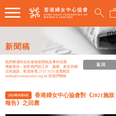
新聞稿
我們將適時在此發佈新聞稿及事件回應
返回
傳媒查詢：如對我們的工作、服務、甚至所關
注的議題，歡迎致電 2153 3153 或電郵至
media@womencentre.org.hk 與我們聯絡
香港婦女中心協會對《2021施政
2021年10月6日
報告》之回應