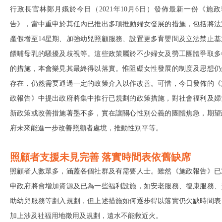
行政長官林鄭月娥於今日（2021年10月6日）發佈最新一份《施政
告》，當中重申於其任內已推出多項推動婦女發展的措施，包括將法
產假增至14星期、加強幼兒照顧服務、設置更多育嬰間及立法禁止基
餵哺母乳的騷擾及歧視等。這些政策屬於不少婦女及勞工團體爭取多
的措施，本會樂見其最終得以落實。惟阻礙女性發展的制度及思想仍
存在，仍然需要通過一定的政策介入以作改善。可惜，今日發佈的《
政報告》中提出政府將集中推行已規劃的政策措施，對社會福利及婦
新政策或改善措施著墨不多，實在讓關心性別公義的團體焦急，期望
府未來能進一步改善照顧者處境，推動性別平等。
照顧者支援未見完善 落實時間表
依舊缺席
照顧者人數眾多，涵蓋各個社群及有需要人士。雖然《施政報告》已
申政府將會增加資源及已為一些福利設施，如安老服務、復康服務、
助幼兒服務等劃入規劃，但上述措施如何逐步得以落實仍欠缺時間表
加上涉及社福用地徵用及規劃，遠水不能救近火。