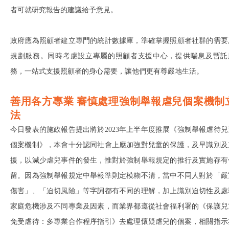
者可就研究報告的建議給予意見。
政府應為照顧者建立專門的統計數據庫，準確掌握照顧者社群的需要
規劃服務。同時考慮設立專屬的照顧者支援中心，提供喘息及暫託
務，一站式支援照顧者的身心需要，讓他們更有尊嚴地生活。
善用各方專業
審慎處理強制舉報虐兒個案機制
法
今日發表的施政報告提出將於2023年上半年度推展《強制舉報虐待兒
個案機制》，本會十分認同社會上應加強對兒童的保護，及早識別及
援，以減少虐兒事件的發生，惟對於強制舉報規定的推行及實施存有
留。因為強制舉報規定中舉報準則定模糊不清，當中不同人對於「嚴
傷害」、「迫切風險」等字詞都有不同的理解，加上識別迫切性及處
家庭危機涉及不同專業及因素，而業界都遵從社會福利署的《保護兒
免受虐待：多專業合作程序指引》去處理懷疑虐兒的個案，相關指示