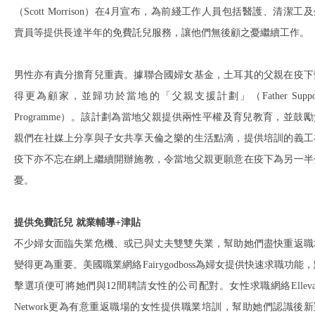
（Scott Morrison）在4月宣布，為前綫工作人員包括醫護、清潔工
賣員等提供長達半年的免費託兒服務，讓他們無後顧之憂繼續工作。
男性亦有責分擔育兒重責。據聯合國婦女基金，土耳其的父親在疫下
得更為顧家，並歸功於當地的「父親支援計劃」（Father Suppor
Programme）。該計劃為當地父親提供兩性平權及育兒教育，並鼓勵
親們在社媒上分享與子女共享天倫之樂的生活點滴，提供培訓的義工
疫下亦不忘在網上繼續開辦施教，令當地父親更願意在疫下為另一半
憂。
提供免費託兒 就業輔導+津貼
不少婦女面臨失業危機、或已與丈夫雙雙失業，幫助她們盡快重返職
變得更為重要。美國職業網絡Fairygodboss為婦女提供快速求職功能
擊選項便可將她們與12間聘請女性的公司配對。女性求職網絡Ellevat
Network更為有意重返職場的女性提供職業培訓，幫助她們認識後新