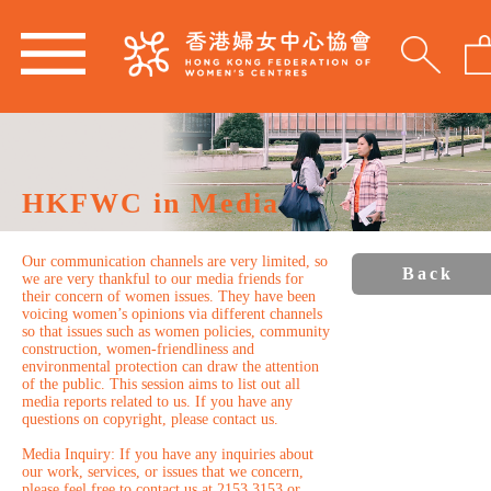
HKFWC in Media
Our communication channels are very limited, so
Back
we are very thankful to our media friends for
their concern of women issues. They have been
voicing women’s opinions via different channels
so that issues such as women policies, community
construction, women-friendliness and
environmental protection can draw the attention
of the public. This session aims to list out all
media reports related to us. If you have any
questions on copyright, please contact us.
Media Inquiry: If you have any inquiries about
our work, services, or issues that we concern,
please feel free to contact us at 2153 3153 or