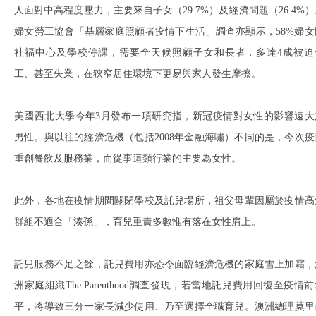
人面對中高程度壓力，主要來自子女（29.7%）及經濟問題（26.4%）
婦女勞工協會「基層家庭照顧者疫情下生活」調查亦顯示，58%婦女
社福中心及學校停課，需要全天候照顧子女和長者，多達4成被迫
工、甚至失業，在狹窄居住環境下更易與家人發生摩擦。
美國西北大學今年3月發布一項研究指，新冠疫情對女性的影響遠大
男性。與以往的經濟危機（包括2008年金融海嘯）不同的是，今次疫
重創餐飲及服務業，而從事這類行業的主要為女性。
此外，各地在疫情期間關閉學校及託兒場所，祖父母輩因屬於疫情高
群組不適合「湊孫」，育兒重責多數惟有落在女性肩上。
託兒服務不足之餘，託兒費用亦恐令面臨經濟危機的家庭雪上加霜，
洲家庭組織The Parenthood調查發現，若當地託兒費用回復至疫情
平，將導致三分一家長減少使用、乃至選擇全職育兒。澳洲總理莫里