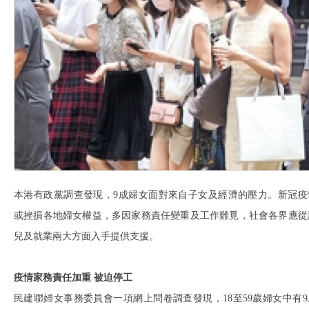
本港有政黨調查發現，9成婦女面對來自子女及經濟的壓力。新冠疫
或挫損各地婦女權益，多因家務責任變重及工作難覓，社會各界應從
兒及就業兩大方面入手提供支援。
疫情家務責任加重 被迫停工
民建聯婦女事務委員會一項網上問卷調查發現，18至59歲婦女中有9