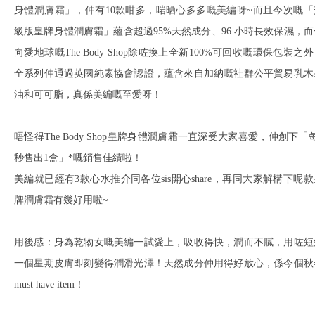
身體潤膚霜」，仲有10款咁多，啱晒心多多嘅美編呀~而且今次嘅「
級版皇牌身體潤膚霜」蘊含超過95%天然成分、96 小時長效保濕，而
向愛地球嘅The Body Shop除咗換上全新100%可回收嘅環保包裝之
全系列仲通過英國純素協會認證，蘊含來自加納嘅社群公平貿易乳木
油和可可脂，真係美編嘅至愛呀！
唔怪得The Body Shop皇牌身體潤膚霜一直深受大家喜愛，仲創下「
秒售出1盒」*嘅銷售佳績啦！
美編就已經有3款心水推介同各位sis開心share，再同大家解構下呢款
牌潤膚霜有幾好用啦~
用後感：身為乾物女嘅美編一試愛上，吸收得快，潤而不膩，用咗短
一個星期皮膚即刻變得潤滑光澤！天然成分仲用得好放心，係今個秋
must have item！