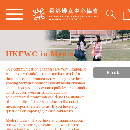
HKFWC in Media
Our communication channels are very limited, so
Back
we are very thankful to our media friends for
their concern of women issues. They have been
voicing women’s opinions via different channels
so that issues such as women policies, community
construction, women-friendliness and
environmental protection can draw the attention
of the public. This session aims to list out all
media reports related to us. If you have any
questions on copyright, please contact us.
Media Inquiry: If you have any inquiries about
our work, services, or issues that we concern,
please feel free to contact us at 2153 3153 or