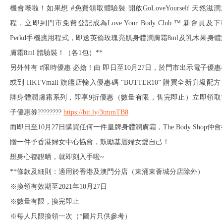
機會嚟啦！如果想 #免費領取體驗裝 開啟GoLoveYourself 天然滋
程，立即到門市免費登記成為Love Your Body Club ™ 新會員及
Perkd手機應用程式，即送英倫玫瑰亮肌身體潤膚霜8ml及乳木果身體
膚霜8ml 體驗裝！（各1包）**
另外仲有 #限時優惠 必搶！由 即日至10月27日，於門市出示電子優惠
或到 HKTVmall 旗艦店輸入優惠碼 “BUTTER10” 購買全新升級配
牌身體潤膚霜系列，即享9折優惠（數量有限，售完即止）立即領取
子優惠券????????
https://bit.ly/3tmmTB8
而即日至10月27日購買任何一件皇牌身體潤膚霜，The Body Shop仲
贈一件予香港婦女中心協會，鼓勵基層婦女愛自己！
想身心都靚晒，就即刻入手啦~
**條款及細則：適用於香港及澳門分店（東涌東薈城分店除外）
※換領有效期至2021年10月27日
※數量有限，換完即止
※每人只限換領一次（*圖片只供參考）