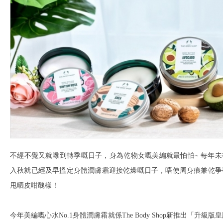
不經不覺又就嚟到轉季嘅日子，身為乾物女嘅美編就最怕怕~ 每年未
入秋就已經及早搵定身體潤膚霜迎接乾燥嘅日子，唔使周身痕兼乾爭
甩晒皮咁醜樣！
今年美編嘅心水No.1身體潤膚霜就係The Body Shop新推出「升級版