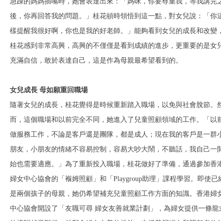
急躁的媽媽插嘴時，她會表達出來：「媽咪，你要尊重我，等我講完
後，你再回答我的問題。」桂花頓時領悟到這一點，對女兒說：「你
樣提醒我很好啊，你也是我的好老師。」能夠看到女兒的成長和改變
桂花感到非常高興，高興的不僅僅是看到成績的進步，更重要的是女
充滿自信，敢於表達自己，這是作為母親最希望看到的。
女兒成長 母如願重回職場
隨著女兒的成長，桂花覺得是時候重新踏入職場，以免與社會脫節。
而，這個職場和以前完全不同，她進入了兒童照顧領域的工作。「以
做服務工作，不論是客戶還是團隊，都是成人；現在我的客戶是一群
朋友，小朋友的情緒不容易控制，容易大吵大鬧，不聽話，我自己一
始也需要適應。」為了重新投入職場，桂花做好了準備，通過參加香
婦女中心協會的「褓姆照顧」和「Playgroup助理」課程學習。即使已
是兩個孩子的母親，她仍希望補充兒童照顧工作方面的知識。香港婦
中心協會開設了「友職可尋 婦女友善就業計劃」，為婦女提供一條龍