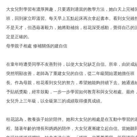
大女兒對學習有濃厚興趣，只要遇到適當的教學方法，她白天上完補
班，回到家立即溫習。每天早上五點起床再次拿起書本。看到女兒雖
不是天才，但憑藉著毅力，她將勤補拙，桂花深受感動，覺得自己的
定是正確的。
母學親子相處 修補關係的建自信
在童年時遭受同學不友善對待，以使大女兒缺乏自信。所幸，由於成
突然明顯改善，老師為了重建女兒的自信，從二年級開始選她擔任班
長。作為母親，桂花看到女兒的努力，希望她能夠持續下去。她通過
予貼紙獎勵，經常鼓勵，一步一步學習如何教育和與女兒相處。最終
女兒升上三年級，以全級第三的成績取得優異成績。
桂花認為，教養孩子始於陪伴。她和大女兒的相處是在互動中學習的
程。隨著年齡的增長和媽媽的陪伴，大女兒逐漸建立起自信。當她聽