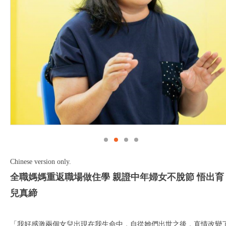
Chinese version only.
全職媽媽重返職場做住學 親證中年婦女不脫節 悟出育
兒真締
「我好感激兩個女兒出現在我生命中，自從她們出世之後，直情改變