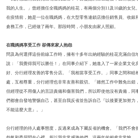
我的人生。」曾經擔任全職媽媽的桂花，有兩個分別11及10歲的女兒
在疫情前，她是一位在職媽媽，在大型零售連鎖店擔任銷售員、收銀
倉務工作，已經做了兩年。那段時間，小朋友由家人照顧。
在職媽媽享受工作 卻傳來家人抱怨
問及為何選擇這份前線工作時，擁有十多年出納經驗的桂花充滿自信
說：「我覺得我可以勝任！」在同事介紹下，她進入了一家企業文化
好、分行經理友善的零售分店。「我相當享受工作。」同事之間和睦
處，互相尊重，分行經理也非常友善和親切。「雖然工作中難免出錯
但經理從不用傷人的言語責備和傷害我們，所以即使他沒有責備，同
們都會自發地警惕自己，甚至自我反省並告訴自己『以後要更加努力
不能這麼大意』。」
分行經理的待人處事態度，反過來成為下屬反省的機會。「我們不會
怨氣和委屈悶在心裡，所以我非常感激他們，這兩年的相處非常愉