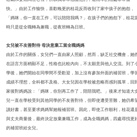
快。」由於工作愉快，喜歡晚更的桂花反而收到了家中孩子的抱怨，
「媽咪，你一直在工作，可以陪陪我嗎？」在孩子們的抱怨下，桂花
時只是從全職轉為兼職，從夜班轉為日班。
女兒被不友善對待 母決意棄工當全職媽媽
由於工作的關係，女兒們一直由家人照顧，然而，缺乏社交機會，她
在語言方面稍顯不足，性格也比較內向，不太願意與他人交流。到了
學後，她們開始在同學間不受歡迎，加上沒有參加外面的補習班，學
成績不理想，全科都不及格。大女兒因在學校被忽略而感到孤單，回
家後對媽媽說：「媽咪，你別再工作了，陪陪我吧。」後來才知道大
兒一直在學校受到其他同學的不友善對待，但即使遭受苦難，她仍希
讀好書，甚至要求媽媽幫她報補習班。因此，即使工作順利，桂花還
與丈夫商量後，最終決定放棄兼職工作，成為全職媽媽，四處尋找更
的補習班給女兒。