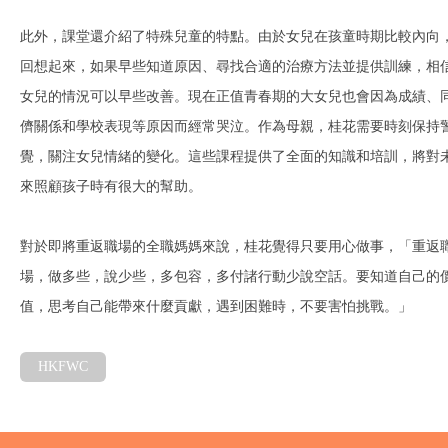
此外，課堂還介紹了特殊兒童的特點。由於女兒在孩童時期比較內向
回想起來，如果早些知道原因、尋找合適的治療方法並提供訓練，相
女兒的情況可以早些改善。現在正值青春期的大女兒也會因為成績、
儕關係和學校表現等原因而經常哭泣。作為母親，桂花需要時刻保持
覺，關注女兒情緒的變化。這些課程提供了全面的知識和培訓，將對
來照顧孩子時有很大的幫助。
對於即將重返職場的全職媽媽來說，桂花覺得只要用心做事，「重返
場，做多些，說少些，多包容，多付諸行動少說空話。要知道自己的
值，思考自己能帶來什麼貢獻，遇到困難時，不要害怕挑戰。」
HKFWC