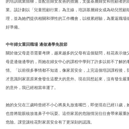
的培訓就業階梯，並配合婦女友善的措施，支援基層婦女和照顧者的
業。該計劃以「兒童照顧行業」為主線，培訓基層婦女成為幼兒照顧
理，並為她們提供相關和彈性的工作機會，以積累經驗，為重返職場
好準備。
中年婦女重回職場 邊做邊學免脫節
關於做父母是否需要考牌，越來越多的父母有這個疑問，桂花表示做
母是邊做邊學的，而她在婦女中心的課程中學到了許多以前不了解的
情。「以前很多事情都不知道，像家居安全，上完這個培訓課程後，
才意識到家居原來會發生這麼大的意外。現在回想起來，沒有發生嚴
的意外，我已經相當幸運了。
她的女兒在三歲時曾經不小心將臭丸放進嘴巴，即使現在已經11歲，
也曾將龍眼核放進鼻子中玩耍。這些家居的危險情況往往會帶來嚴重
危險。課堂讓桂花對家居安全有了更深刻的認識。