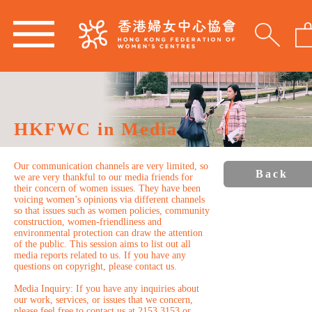
HKFWC in Media
Our communication channels are very limited, so
Back
we are very thankful to our media friends for
their concern of women issues. They have been
voicing women’s opinions via different channels
so that issues such as women policies, community
construction, women-friendliness and
environmental protection can draw the attention
of the public. This session aims to list out all
media reports related to us. If you have any
questions on copyright, please contact us.
Media Inquiry: If you have any inquiries about
our work, services, or issues that we concern,
please feel free to contact us at 2153 3153 or