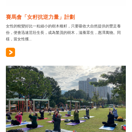
賽馬會「女籽抗逆力量」計劃
女性的蛻變好比一粒細小的樹木種籽，只要吸收大自然提供的豐足養
份，便會迅速茁壯生長，成為繁茂的樹木，滋養眾生，惠澤萬物。同
樣，當女性獲...