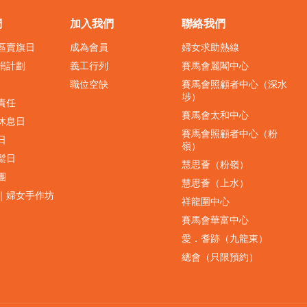
們
加入我們
聯絡我們
界區賣旗日
成為會員
婦女求助熱線
捐計劃
義工行列
賽馬會麗閣中心
職位空缺
賽馬會照顧者中心（深水
埗）
責任
賽馬會太和中心
休息日
賽馬會照顧者中心（粉
日
嶺）
鬆日
慧思薈（粉嶺）
團
慧思薈（上水）
｜婦女手作坊
祥龍圍中心
賽馬會華富中心
愛．耆跡（九龍東）
總會（只限預約）