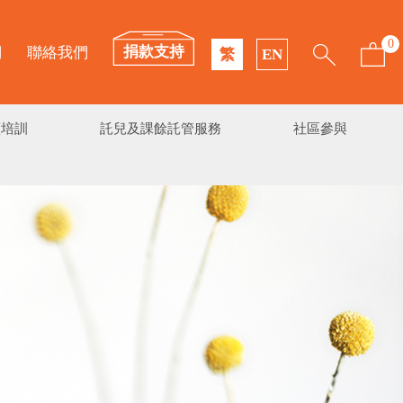
0
捐款支持
們
聯絡我們
繁
EN
續培訓
託兒及課餘託管服務
社區參與