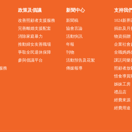
政策及倡議
新聞中心
支持我
改善照顧者支援服務
新聞稿
1024新
完善離婚支援配套
協會言論
捐款及月
消除家庭暴力
活動快訊
物資捐贈
推動婦女友善職場
年報
企業社會
爭取全民退休保障
刊物
全職媽媽
參與倡議平台
活動預告及花絮
課託同樂
服務
傳媒報導
照顧者放
惜食導賞
姊妹工房
禮品店
經費來源
經費用途