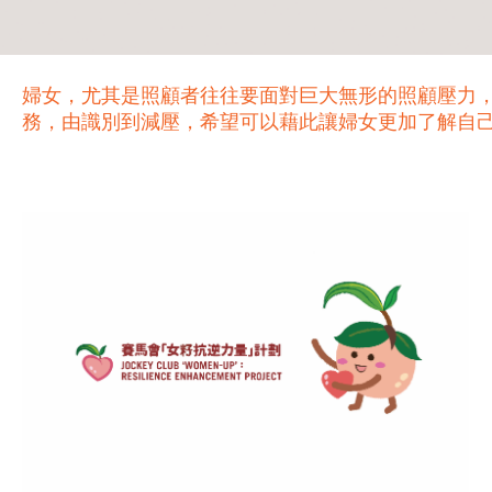
婦女，尤其是照顧者往往要面對巨大無形的照顧壓力
務，由識別到減壓，希望可以藉此讓婦女更加了解自