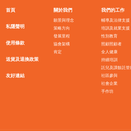
首頁
關於我們
我們的工作
願景與理念
輔導及法律支援
私隱聲明
策略方向
培訓及就業支援
發展里程
性別教育
使用條款
協會架構
照顧照顧者
肯定
全人健康
送貨及退換政策
持續培訓
託兒及課餘託管
友好連結
社區參與
社會企業
手作坊