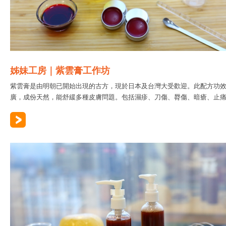
姊妹工房｜紫雲膏工作坊
紫雲膏是由明朝已開始出現的古方，現於日本及台灣大受歡迎。此配方功
廣，成份天然，能舒緩多種皮膚問題。包括濕疹、刀傷、脣傷、暗瘡、止痛..