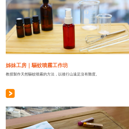
姊妹工房｜驅蚊噴霧工作坊
教授製作天然驅蚊噴霧的方法，以後行山遠足沒有難度。