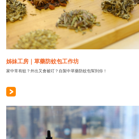
姊妹工房｜草藥防蚊包工作坊
家中常有蚊？外出又會被叮？自製中草藥防蚊包幫到你！