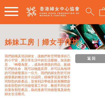
姊妹工房｜婦女手作坊
我們組織及培訓婦女，讓她們有空間發揮自己
返回
的小宇宙，將日常生活中的生活廢物，加添創
意，「轉廢為寶」，成為有價值的用品，延續
它們的生命，既可以物盡其用，亦可以為地球
的可持續發展出一分力。我們的婦女對於可持
續發展的概念亦十分認同，積極學習及研發不
同類型的新產品，並會到訪學校及慈善團體提
供各類型的可持續發展工作坊，教授不同社群
自製各類型產品，藉此推廣可持續發展及綠色
婦女生活模式。