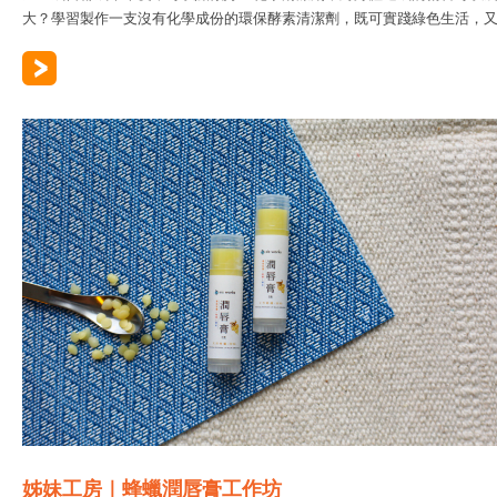
大？學習製作一支沒有化學成份的環保酵素清潔劑，既可實踐綠色生活，又..
姊妹工房｜蜂蠟潤唇膏工作坊