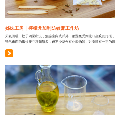
姊妹工房｜檸檬尤加利防蚊膏工作坊
天氣回暖，蚊子四圍出沒，無論室內或戶外，都難免受到蚊叮蟲咬的打擾
雖然市面的驅蚊產品種類繁多，但不少都含有化學物質，對身體有一定的影..