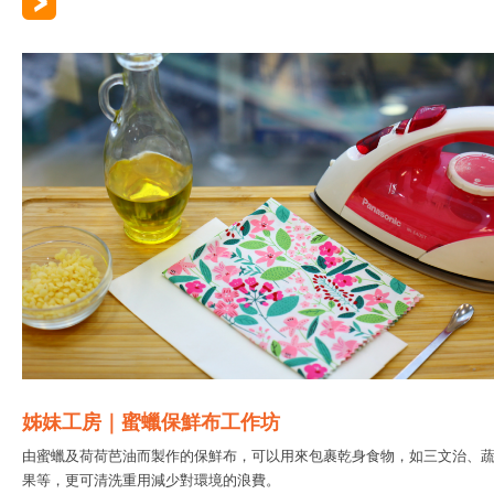
姊妹工房｜蜜蠟保鮮布工作坊
由蜜蠟及荷荷芭油而製作的保鮮布，可以用來包裹乾身食物，如三文治、
果等，更可清洗重用減少對環境的浪費。