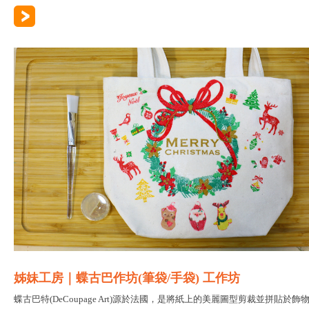
姊妹工房｜蝶古巴作坊(筆袋/手袋) 工作坊
蝶古巴特(DeCoupage Art)源於法國，是將紙上的美麗圖型剪裁並拼貼於飾