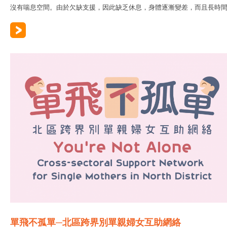
沒有喘息空間。由於欠缺支援，因此缺乏休息，身體逐漸變差，而且長時間..
單飛不孤單─北區跨界別單親婦女互助網絡