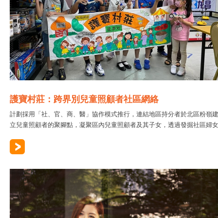
護寶村莊：跨界別兒童照顧者社區網絡
計劃採用「社、官、商、醫」協作模式推行，連結地區持分者於北區粉嶺
立兒童照顧者的聚腳點，凝聚區內兒童照顧者及其子女，透過發掘社區婦女..