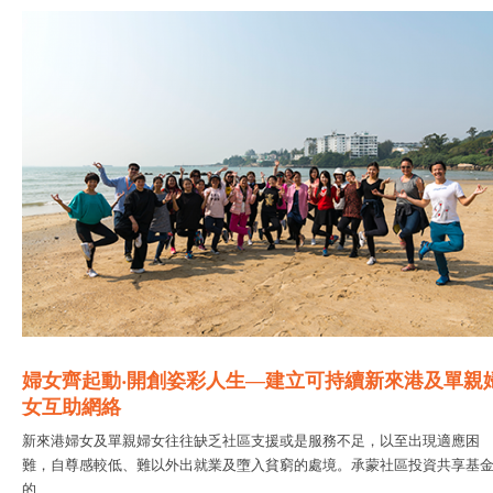
婦女齊起動‧開創姿彩人生—建立可持續新來港及單親
女互助網絡
新來港婦女及單親婦女往往缺乏社區支援或是服務不足，以至出現適應困
難，自尊感較低、難以外出就業及墮入貧窮的處境。承蒙社區投資共享基
的...