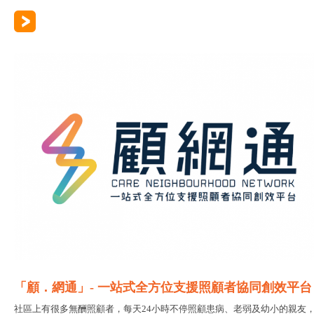
「顧．網通」- 一站式全方位支援照顧者協同創效平台
社區上有很多無酬照顧者，每天24小時不停照顧患病、老弱及幼小的親友