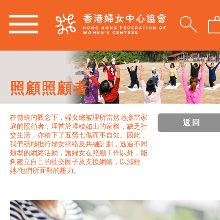
照顧照顧者
在傳統的觀念下，婦女總被理所當然地擔當家
返回
庭的照顧者，埋首於堆積如山的家務，缺乏社
交生活，亦積下了五勞七傷而不自知。因此，
我們積極推行婦女網絡及共融計劃，透過不同
類型的網絡活動，讓婦女在照顧工作以外，能
夠建立自己的社交圈子及支援網絡，以減輕
她/他們所面對的壓力。