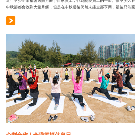
近年不少企業都會送贈月餅予自家員工，作為關愛員工的一環。惟不少人
中秋節都會收到大量月餅，但是在中秋過後仍然未能全部享用，最後只能棄..