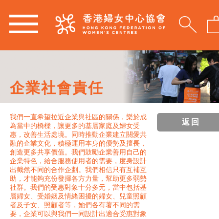
企業社會責任
我們一直希望拉近企業與社區的關係，樂於成
返回
為當中的橋樑，讓更多的基層家庭及婦女受
惠，改善生活處境。同時推動企業建立關愛共
融的企業文化，積極運用本身的優勢及擅長，
創造更多共享價值。我們鼓勵企業善用自己的
企業特色，給合服務使用者的需要，度身設計
出截然不同的合作企劃。我們相信只有互補互
助，才能夠充份發揮各方力量，幫助更多弱勢
社群。我們的受惠對象十分多元，當中包括基
層婦女、受婚姻及情緒困擾的婦女、兒童照顧
者及子女、照顧者等，她們各有著不同的需
要，企業可以與我們一同設計出適合受惠對象