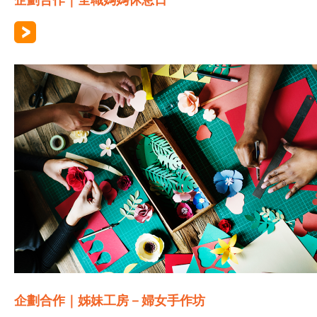
企劃合作｜全職媽媽休息日
企劃合作｜姊妹工房－婦女手作坊