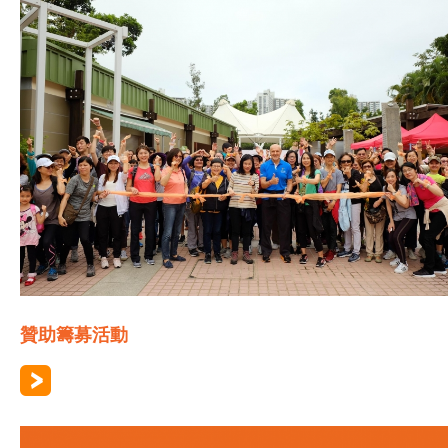
贊助籌募活動