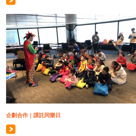
企劃合作｜課託同樂日