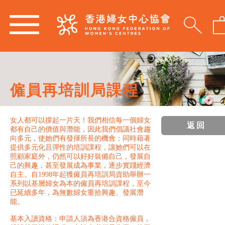
僱員再培訓局課程
女人都可以撐起一片天！我們相信每一個婦女
返回
都有自己的價值與潛能，因此我們倡議社會趨
向多元，使她們有發揮所長的機會；同時藉著
提供多元化且彈性的培訓課程，讓她們可以在
照顧家庭外，仍然可以好好裝備自己，發展自
己的興趣，甚至發展成為事業，逐步實踐經濟
自主。自1998年起獲僱員再培訓局資助舉辦一
系列以基層婦女為本的僱員再培訓課程，至今
已延續多年，為無數婦女重拾興趣、發展潛
能。
基本入讀資格：申請人須為香港合資格僱員，