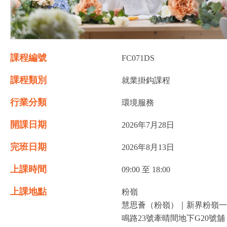
課程編號
FC071DS
課程類別
就業掛鈎課程
行業分類
環境服務
開課日期
2026年7月28日
完班日期
2026年8月13日
上課時間
09:00 至 18:00
上課地點
粉嶺
慧思薈（粉嶺）｜新界粉嶺一
鳴路23號牽晴間地下G20號舖