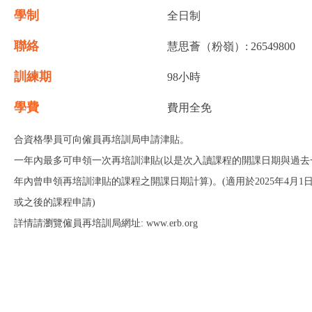
學制
全日制
聯絡
慧思薈（粉嶺）: 26549800
訓練期
98小時
學費
費用全免
合資格學員可向僱員再培訓局申請津貼。
一年內最多可申領一次再培訓津貼(以是次入讀課程的開課日期與過去
年內曾申領再培訓津貼的課程之開課日期計算)。(適用於2025年4月1
或之後的課程申請)
詳情請瀏覽僱員再培訓局網址: www.erb.org