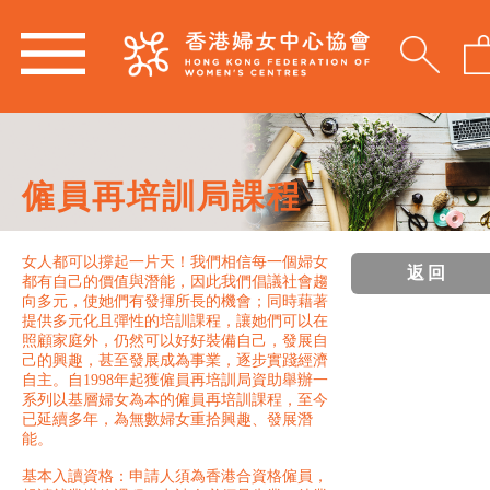
僱員再培訓局課程
女人都可以撐起一片天！我們相信每一個婦女
返回
都有自己的價值與潛能，因此我們倡議社會趨
向多元，使她們有發揮所長的機會；同時藉著
提供多元化且彈性的培訓課程，讓她們可以在
照顧家庭外，仍然可以好好裝備自己，發展自
己的興趣，甚至發展成為事業，逐步實踐經濟
自主。自1998年起獲僱員再培訓局資助舉辦一
系列以基層婦女為本的僱員再培訓課程，至今
已延續多年，為無數婦女重拾興趣、發展潛
能。
基本入讀資格：申請人須為香港合資格僱員，