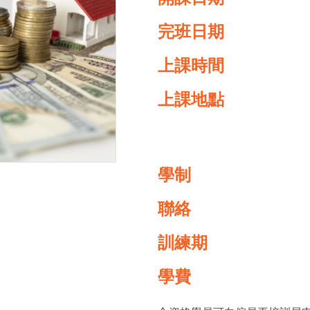
完班日期
上課時間
上課地點
學制
聯絡
訓練期
學費