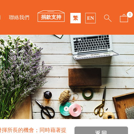
0
捐款支持
們
聯絡我們
繁
EN
發揮所長的機會；同時藉著提
返回