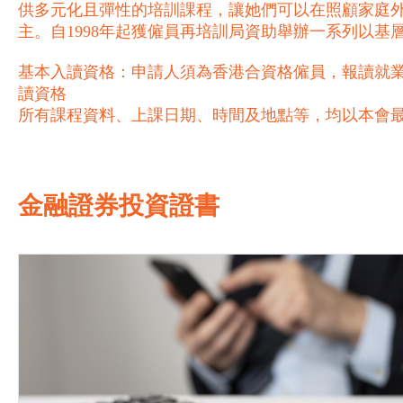
供多元化且彈性的培訓課程，讓她們可以在照顧家庭
主。自1998年起獲僱員再培訓局資助舉辦一系列以
基本入讀資格：申請人須為香港合資格僱員，報讀就業
讀資格
所有課程資料、上課日期、時間及地點等，均以本會
金融證券投資證書