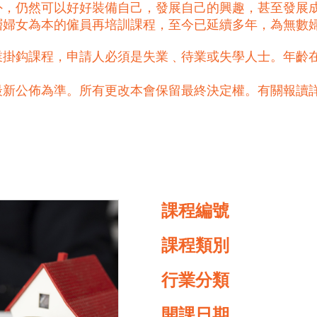
外，仍然可以好好裝備自己，發展自己的興趣，甚至發展
基層婦女為本的僱員再培訓課程，至今已延續多年，為無數
掛鈎課程，申請人必須是失業﹑待業或失學人士。年齡在
最新公佈為準。所有更改本會保留最終決定權。有關報讀
課程編號
課程類別
行業分類
開課日期