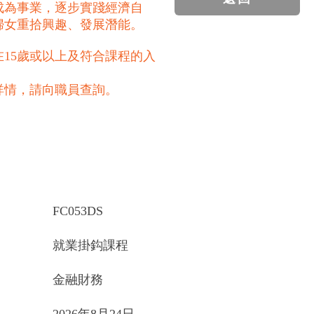
成為事業，逐步實踐經濟自
婦女重拾興趣、發展潛能。
15歲或以上及符合課程的入
詳情，請向職員查詢。
FC053DS
就業掛鈎課程
金融財務