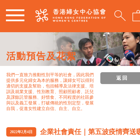
活動預告及花絮
我們一直致力推動性別平等的社會，因此我們
返回
提供多元化婦女為本的服務，讓婦女可以得到
適切的支援及幫助，包括輔導及法律支援、培
訓及就業支援、性別教育、照顧照顧者、託兒
及課餘託管服務、好惜食、不同程度的社區參
與以及義工發展，打破傳統的性別定型，發展
自我，促進女性建立自信、自主、自立。
企業社會責任｜第五波疫情齊送
2022年2月4日