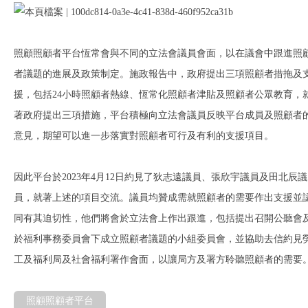
照顧照顧者平台恆常會與不同的立法會議員會面，以在議會中跟進照
者議題的進展及政策制定。施政報告中，政府提出三項照顧者措拖及
援，包括24小時照顧者熱線、恆常化照顧者津貼及照顧者公眾教育，
著政府提出三項措施，平台積極向立法會議員反映平台成員及照顧者
意見，期望可以進一步落實對照顧者可行及有利的支援項目。
因此平台於2023年4月12日約見了狄志遠議員、張欣宇議員及田北辰議
員，就著上述的項目交流。議員均贊成需就照顧者的需要作出支援並
同有其迫切性，他們將會於立法會上作出跟進，包括提出召開公聽會
於福利事務委員會下成立照顧者議題的小組委員會，並協助去信約見
工及福利局及社會福利署作會面，以讓局方及署方聆聽照顧者的需要
照顧照顧者平台