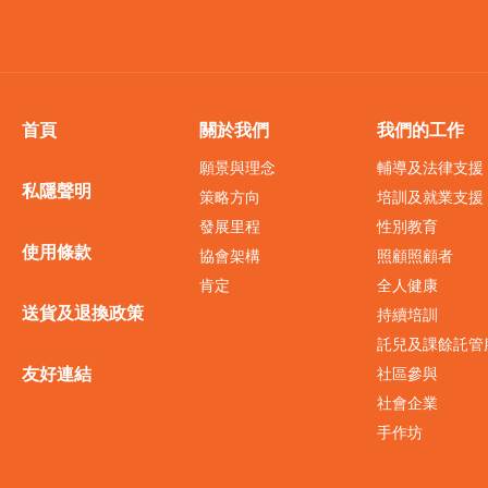
首頁
關於我們
我們的工作
願景與理念
輔導及法律支援
私隱聲明
策略方向
培訓及就業支援
發展里程
性別教育
使用條款
協會架構
照顧照顧者
肯定
全人健康
送貨及退換政策
持續培訓
託兒及課餘託管
友好連結
社區參與
社會企業
手作坊