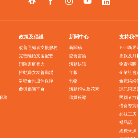
政策及倡議
新聞中心
支持我
改善照顧者支援服務
新聞稿
1024新
完善離婚支援配套
協會言論
捐款及月
消除家庭暴力
活動快訊
物資捐贈
推動婦女友善職場
年報
企業社會
爭取全民退休保障
刊物
全職媽媽
參與倡議平台
活動預告及花絮
課託同樂
服務
傳媒報導
照顧者放
惜食導賞
姊妹工房
禮品店
經費來源