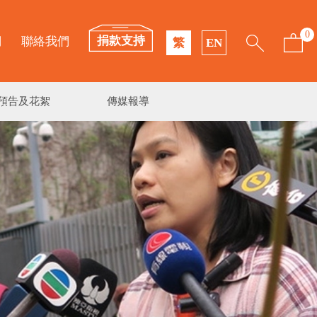
0
捐款支持
們
聯絡我們
繁
EN
預告及花絮
傳媒報導