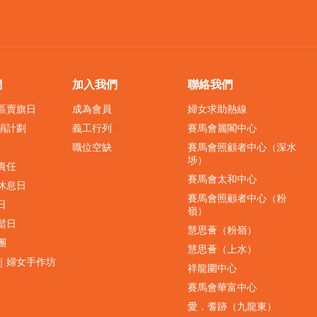
們
加入我們
聯絡我們
界區賣旗日
成為會員
婦女求助熱線
捐計劃
義工行列
賽馬會麗閣中心
職位空缺
賽馬會照顧者中心（深水
埗）
責任
賽馬會太和中心
休息日
賽馬會照顧者中心（粉
日
嶺）
鬆日
慧思薈（粉嶺）
團
慧思薈（上水）
｜婦女手作坊
祥龍圍中心
賽馬會華富中心
愛．耆跡（九龍東）