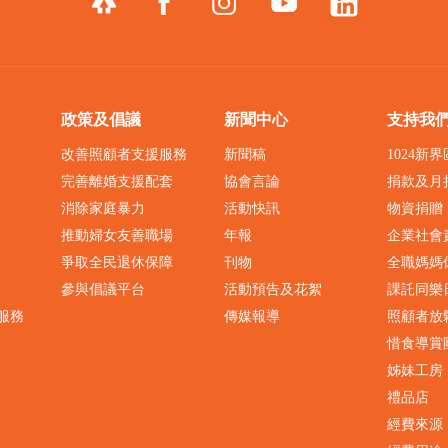
政策及倡議
新聞中心
支持我
改善照顧者支援服務
新聞稿
1024新
完善離婚支援配套
協會言論
捐款及月
消除家庭暴力
活動快訊
物資捐贈
推動婦女友善職場
年報
企業社會
爭取全民退休保障
刊物
全職媽媽
參與倡議平台
活動預告及花絮
課託同樂
服務
傳媒報導
照顧者放
惜食導賞
姊妹工房
禮品店
經費來源