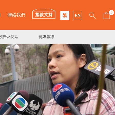
0
捐款支持
們
聯絡我們
繁
EN
預告及花絮
傳媒報導