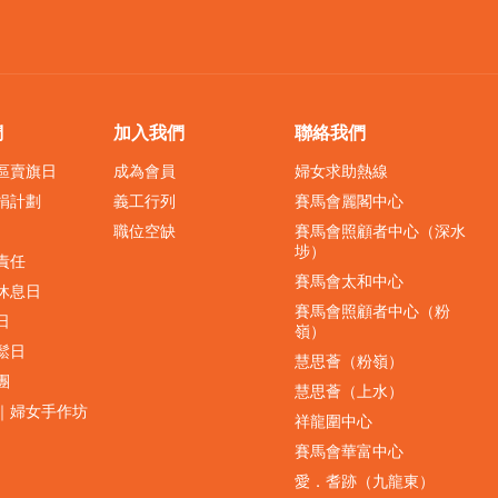
們
加入我們
聯絡我們
界區賣旗日
成為會員
婦女求助熱線
捐計劃
義工行列
賽馬會麗閣中心
職位空缺
賽馬會照顧者中心（深水
埗）
責任
賽馬會太和中心
休息日
賽馬會照顧者中心（粉
日
嶺）
鬆日
慧思薈（粉嶺）
團
慧思薈（上水）
｜婦女手作坊
祥龍圍中心
賽馬會華富中心
愛．耆跡（九龍東）