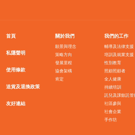
首頁
關於我們
我們的工作
願景與理念
輔導及法律支援
私隱聲明
策略方向
培訓及就業支援
發展里程
性別教育
使用條款
協會架構
照顧照顧者
肯定
全人健康
送貨及退換政策
持續培訓
託兒及課餘託管
友好連結
社區參與
社會企業
手作坊