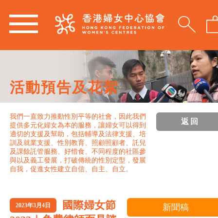
活動預告及花絮
我們一直致力推動性別平等的社會，因此我們
返回
提供多元化婦女為本的服務，讓婦女可以得到
適切的支援及幫助，包括輔導及法律支援、培
訓及就業支援、性別教育、照顧照顧者、託兒
及課餘託管服務、好惜食、不同程度的社區參
與以及義工發展，打破傳統的性別定型，發展
自我，促進女性建立自信、自主、自立。
國際婦女節
2023年3月4日
新聞稿