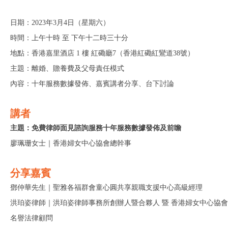
日期：2023年3月4日（星期六）
時間：上午十時 至 下午十二時三十分
地點：香港嘉里酒店 1 樓 紅磡廳7（香港紅磡紅鸞道38號）
主題：離婚、贍養費及父母責任模式
內容：十年服務數據發佈、嘉賓講者分享、台下討論
講者
主題：免費律師面見諮詢服務十年服務數據發佈及前瞻
廖珮珊女士｜
香港婦女中心協會總幹事
分享嘉賓
鄧仲華先生｜
聖雅各福群會童心圓共享親職支援中心高級經理
洪珀姿律師｜洪珀姿律師事務所創辦人暨合夥人 暨
香港婦女中心協會
名譽法律顧問