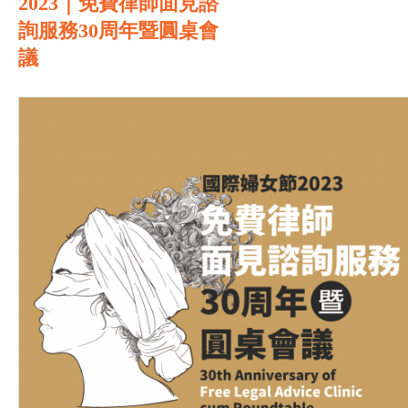
2023｜免費律師面見諮
詢服務30周年暨圓桌會
議