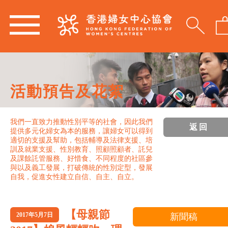
活動預告及花絮
我們一直致力推動性別平等的社會，因此我們
返回
提供多元化婦女為本的服務，讓婦女可以得到
適切的支援及幫助，包括輔導及法律支援、培
訓及就業支援、性別教育、照顧照顧者、託兒
及課餘託管服務、好惜食、不同程度的社區參
與以及義工發展，打破傳統的性別定型，發展
自我，促進女性建立自信、自主、自立。
【母親節
2017年5月7日
新聞稿