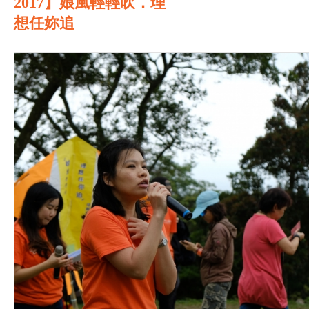
2017】娘風輕輕吹．理
想任妳追