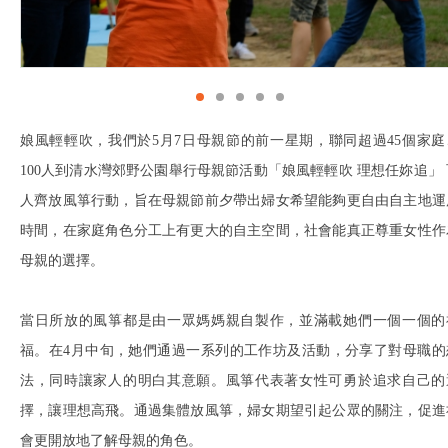
娘風輕輕吹，我們於5月7日母親節的前一星期，聯同超過45個家庭
100人到清水灣郊野公園舉行母親節活動「娘風輕輕吹 理想任妳追」 
人齊放風箏行動，旨在母親節前夕帶出婦女希望能夠更自由自主地運
時間，在家庭角色分工上有更大的自主空間，社會能真正尊重女性作
母親的選擇。
當日所放的風箏都是由一眾媽媽親自製作，並滿載她們一個一個的
福。在4月中旬，她們通過一系列的工作坊及活動，分享了對母職的
法，同時讓家人的明白其意願。風箏代表著女性可勇於追求自己的
擇，讓理想高飛。通過集體放風箏，婦女期望引起公眾的關注，促進
會更開放地了解母親的角色。