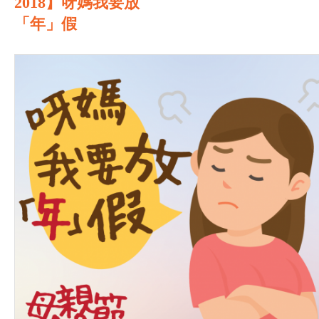
2018】呀媽我要放
「年」假