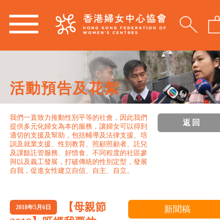
活動預告及花絮
我們一直致力推動性別平等的社會，因此我們
返回
提供多元化婦女為本的服務，讓婦女可以得到
適切的支援及幫助，包括輔導及法律支援、培
訓及就業支援、性別教育、照顧照顧者、託兒
及課餘託管服務、好惜食、不同程度的社區參
與以及義工發展，打破傳統的性別定型，發展
自我，促進女性建立自信、自主、自立。
【母親節
2018年5月6日
新聞稿