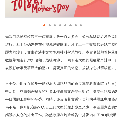
母親節活動有超過五十個家庭，愈一百人參與，並分為媽媽組及託兒
進行。五十位媽媽先在小欖燒烤樂園附近沙灘上一同收集代表她們照
壓力的沙子，並由香港中文大學精神科學系教授、本會名譽顧問林翠
教授帶領進行戶外瑜珈，最後將沙子一同倒進大型的照顧壓力計中，
表照顧者承受著巨大的壓力，需要真正的休息、放鬆身心以釋放壓力
六十位小朋友在搖身一變成為大型託兒所的香港專業教育學院（沙田
中活動，並由擔任褓母的社會工作高級文憑學生照顧，讓學生體驗媽
平日照顧工作中的辛勞。同時，亦反映其實香港目前的基層託兒服務
為不足，像可以容納
50
人以上的大型託兒所少之又少，令基層家庭的
媽難以安心的外出工作。雖然政府在施政報告中提及增加了
300
個資助