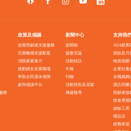
政策及倡議
新聞中心
支持我
改善照顧者支援服務
新聞稿
1024新
完善離婚支援配套
協會言論
捐款及月
消除家庭暴力
活動快訊
物資捐贈
推動婦女友善職場
年報
企業社會
爭取全民退休保障
刊物
全職媽媽
參與倡議平台
活動預告及花絮
課託同樂
服務
傳媒報導
照顧者放
惜食導賞
姊妹工房
禮品店
經費來源