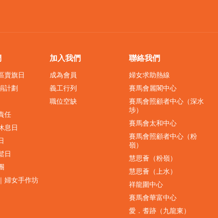
們
加入我們
聯絡我們
界區賣旗日
成為會員
婦女求助熱線
捐計劃
義工行列
賽馬會麗閣中心
職位空缺
賽馬會照顧者中心（深水
埗）
責任
賽馬會太和中心
休息日
賽馬會照顧者中心（粉
日
嶺）
鬆日
慧思薈（粉嶺）
團
慧思薈（上水）
｜婦女手作坊
祥龍圍中心
賽馬會華富中心
愛．耆跡（九龍東）