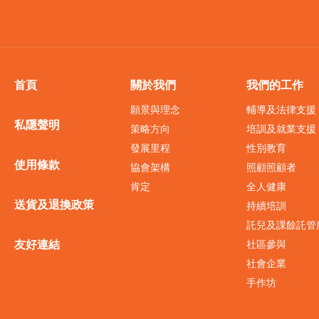
首頁
關於我們
我們的工作
願景與理念
輔導及法律支援
私隱聲明
策略方向
培訓及就業支援
發展里程
性別教育
使用條款
協會架構
照顧照顧者
肯定
全人健康
送貨及退換政策
持續培訓
託兒及課餘託管
友好連結
社區參與
社會企業
手作坊