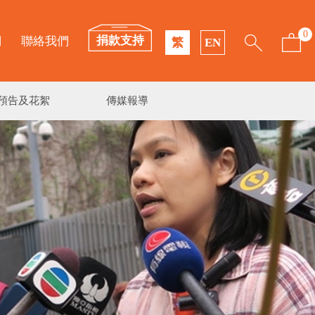
0
捐款支持
們
聯絡我們
繁
EN
預告及花絮
傳媒報導