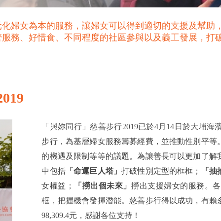
元化婦女為本的服務，讓婦女可以得到適切的支援及幫助
管服務、好惜食、不同程度的社區參與以及義工發展，打
019
「與妳同行」慈善步行2019已於4月14日於大
步行，為基層婦女服務籌募經費，並推動性別平等
的機遇及限制等等的議題。為讓善長可以更加了解
中包括
「命運巨人塔」
打破性別定型的框框；
「抽
女權益；
「撈出個未來」
撈出支援婦女的服務。各
框，把握機會發揮潛能。慈善步行得以成功，有賴
98,309.4元，感謝各位支持！