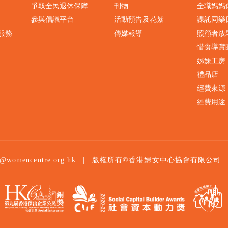
爭取全民退休保障
刊物
全職媽媽
參與倡議平台
活動預告及花絮
課託同樂
服務
傳媒報導
照顧者放
惜食導賞
姊妹工房
禮品店
經費來源
經費用途
|
版權所有©香港婦女中心協會有限公司
o@womencentre.org.hk