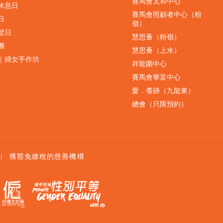
賽馬會太和中心
休息日
賽馬會照顧者中心（粉
日
嶺）
鬆日
慧思薈（粉嶺）
團
慧思薈（上水）
｜婦女手作坊
祥龍圍中心
賽馬會華富中心
愛．耆跡（九龍東）
總會（只限預約）
|
獲豁免繳稅的慈善機構