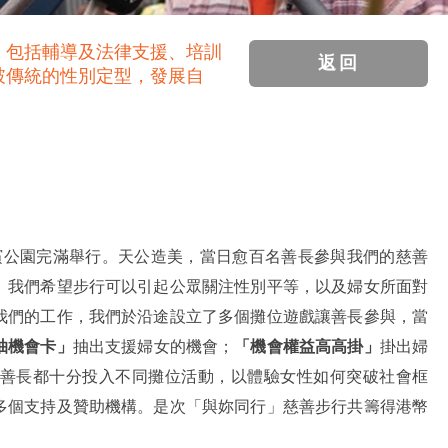
，包括輔導及法律支援、培訓
返回
破傳統的性別定型，發展自
埔海濱公園完滿舉行。天公造美，當日愈百名善長參與我們的慈善
。我們希望步行可以引起公眾關注性別平等，以及婦女所面對
我們的工作，我們於沿途設立了多個攤位遊戲讓善長參與，當
抽機會卡」
抽出支援婦女的機會；
「機會權益高高掛」
掛出婦
善長都十分投入不同攤位活動，以體驗女性如何突破社會框
多個支持及贊助機構。是次「與妳同行」慈善步行共籌得港幣