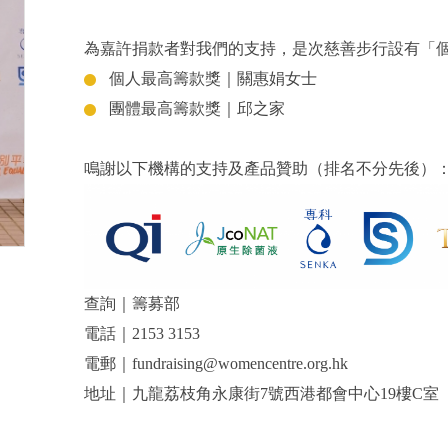
為嘉許捐款者對我們的支持，是次慈善步行設有「
個人最高籌款獎｜關惠娟女士
團體最高籌款獎｜邱之家
鳴謝以下機構的支持及產品贊助（排名不分先後）
查詢｜籌募部
電話｜2153 3153
電郵｜fundraising@womencentre.org.hk
地址｜九龍荔枝角永康街7號西港都會中心19樓C室