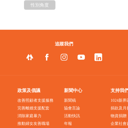
性別角度
追蹤我們
政策及倡議
新聞中心
支持我
改善照顧者支援服務
新聞稿
1024新
完善離婚支援配套
協會言論
捐款及月
消除家庭暴力
活動快訊
物資捐贈
推動婦女友善職場
年報
企業社會