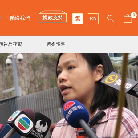
0
捐款支持
們
聯絡我們
繁
EN
預告及花絮
傳媒報導