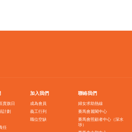
們
加入我們
聯絡我們
界區賣旗日
成為會員
婦女求助熱線
捐計劃
義工行列
賽馬會麗閣中心
職位空缺
賽馬會照顧者中心（深水
埗）
責任