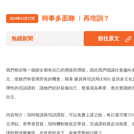
時事多面睇 ︱再培訓？
2024年12月17日
無綫新聞
前往原文
我們相信每一個婦女都有自己的價值與潛能，因此我們倡議社會趨向
元，使她們有發揮所長的機會；藉著 僱員再培訓局(ERB) 提供多元化
彈性的培訓課程，讓她們好好裝備自己，發展成為事業，逐步實踐經
自主。
內容簡介：現時報讀再培訓課程，可以免費上課之餘，每日還可獲333
元津貼。有學者質疑，現時機制無規定學員，完成課程後必須就業，
課程變成興趣班。在政府財赤下，有無需要檢討呢？