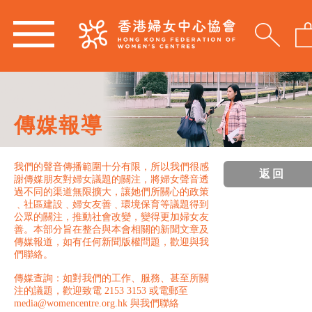
傳媒報導
我們的聲音傳播範圍十分有限，所以我們很感
返回
謝傳媒朋友對婦女議題的關注，將婦女聲音透
過不同的渠道無限擴大，讓她們所關心的政策
﹑社區建設﹑婦女友善﹑環境保育等議題得到
公眾的關注，推動社會改變，變得更加婦女友
善。本部分旨在整合與本會相關的新聞文章及
傳媒報道，如有任何新聞版權問題，歡迎與我
們聯絡。
傳媒查詢：如對我們的工作、服務、甚至所關
注的議題，歡迎致電 2153 3153 或電郵至
media@womencentre.org.hk 與我們聯絡