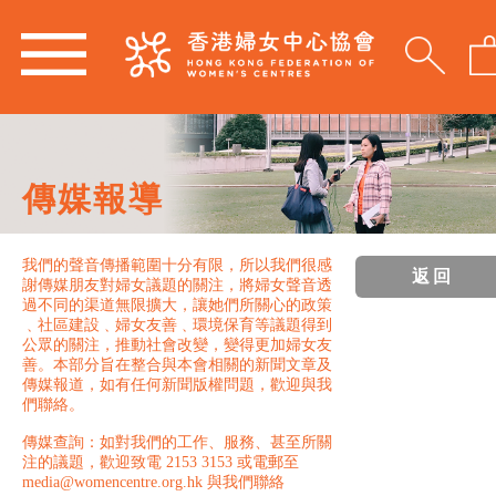
傳媒報導
我們的聲音傳播範圍十分有限，所以我們很感
返回
謝傳媒朋友對婦女議題的關注，將婦女聲音透
過不同的渠道無限擴大，讓她們所關心的政策
﹑社區建設﹑婦女友善﹑環境保育等議題得到
公眾的關注，推動社會改變，變得更加婦女友
善。本部分旨在整合與本會相關的新聞文章及
傳媒報道，如有任何新聞版權問題，歡迎與我
們聯絡。
傳媒查詢：如對我們的工作、服務、甚至所關
注的議題，歡迎致電 2153 3153 或電郵至
media@womencentre.org.hk 與我們聯絡