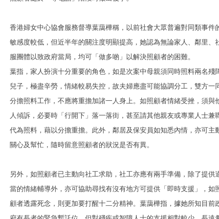
香港婦女中心協會服務督導葉藹樺稱，以前社會大眾普遍對同類事件
敏感度較低，但近半年的關注度明顯提高，她認為無論家人、鄰里、
服團體以致政府當局，均可「做多啲」以解決照顧者的困難。
葉指，家人扮演十分重要的角色，如是次案中母親須同時照料兩名殘
兒子，極盡辛勞，情緒較易失控，故夫婦應盡可能協調分工，雙方一
分擔照料工作，不應將重擔加諸一人身上。如照顧者情緒受挫，須與
人傾訴，必要時「行開下」落一落街，甚至請其他親友或專業人士兼
代為照料，藉以分擔重擔。此外，鄰居及保安員如知悉內情，亦可主
關心及幫忙，隨時留意照顧者的狀況是否有異。
另外，如照顧者已主動向社工求助，社工亦應有兩手準備，除了提供
當的情緒輔導外，亦可協助尋找有沒有地方可提供「即時支援」，如
顧者透露死念，則更加要打醒十二分精神。葉藹樺指，據她所知目前
府有長者的緊急暫託位，但對殘疾或智障人士的支援相對較少，長遠