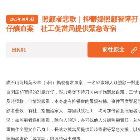
照顧者悲歌｜抑鬱婦照顧智障孖
2023年10月5日
仔釀血案 社工促當局提供緊急寄宿
HK01
前往原文
鑽石山龍蟠苑今早（5日）揭發倫常血案，一名53歲婦人疑照顧一對患
自閉症和智障的21歲孖仔，壓力爆煲下持刀向兩子施襲及自殘，三母
及時獲救，但情況嚴重，本身患有抑鬱症的母親被捕。事件再度響起
顧者悲歌，有社工指無論家人、鄰里以致社工，均可加倍留意照顧者
況；如照顧者遇到困難，除向人傾訴，亦可找他人分擔照顧責任，勿
重擔住全壓於自己身上；長遠亦冀當局提供即時寄宿等緊急支援，以
照顧者處於「等電話」階段時做出傻事。