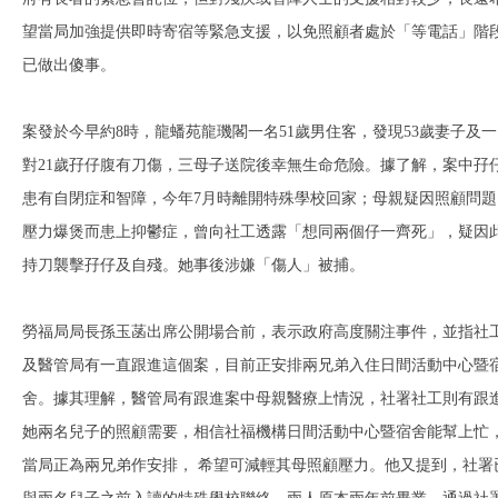
望當局加強提供即時寄宿等緊急支援，以免照顧者處於「等電話」階
已做出傻事。
案發於今早約8時，龍蟠苑龍璣閣一名51歲男住客，發現53歲妻子及一
對21歲孖仔腹有刀傷，三母子送院後幸無生命危險。據了解，案中孖
患有自閉症和智障，今年7月時離開特殊學校回家；母親疑因照顧問題
壓力爆煲而患上抑鬱症，曾向社工透露「想同兩個仔一齊死」，疑因
持刀襲擊孖仔及自殘。她事後涉嫌「傷人」被捕。
勞福局局長孫玉菡出席公開場合前，表示政府高度關注事件，並指社
及醫管局有一直跟進這個案，目前正安排兩兄弟入住日間活動中心暨
舍。據其理解，醫管局有跟進案中母親醫療上情況，社署社工則有跟
她兩名兒子的照顧需要，相信社福機構日間活動中心暨宿舍能幫上忙
當局正為兩兄弟作安排， 希望可減輕其母照顧壓力。他又提到，社署