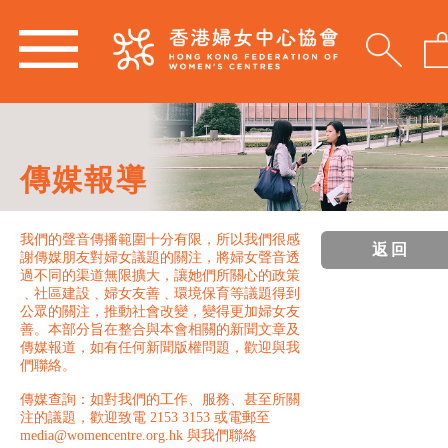
傳媒報導
我們的聲音傳播範圍十分有限，所以我們很感
返回
謝傳媒朋友對婦女議題的關注，將婦女聲音透
過不同的渠道無限擴大，讓她們所關心的政策
﹑社區建設﹑婦女友善﹑環境保育等議題得到
公眾的關注，推動社會改變，變得更加婦女友
善。本部分旨在整合與本會相關的新聞文章及
傳媒報道，如有任何新聞版權問題，歡迎與我
們聯絡。
傳媒查詢：如對我們的工作、服務、甚至所關
注的議題，歡迎致電 2153 3153 或電郵至
media@womencentre.org.hk 與我們聯絡