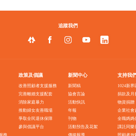
追蹤我們
政策及倡議
新聞中心
支持我
改善照顧者支援服務
新聞稿
1024新
完善離婚支援配套
協會言論
捐款及月
消除家庭暴力
活動快訊
物資捐贈
推動婦女友善職場
年報
企業社會
爭取全民退休保障
刊物
全職媽媽
參與倡議平台
活動預告及花絮
課託同樂
服務
傳媒報導
照顧者放