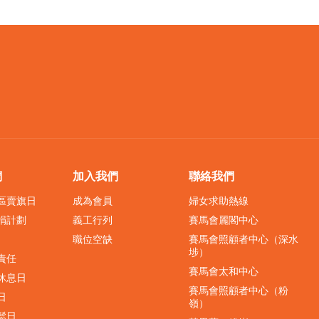
們
加入我們
聯絡我們
界區賣旗日
成為會員
婦女求助熱線
捐計劃
義工行列
賽馬會麗閣中心
職位空缺
賽馬會照顧者中心（深水
埗）
責任
賽馬會太和中心
休息日
賽馬會照顧者中心（粉
日
嶺）
鬆日