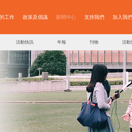
的工作
政策及倡議
新聞中心
支持我們
加入我
活動快訊
年報
刊物
活動