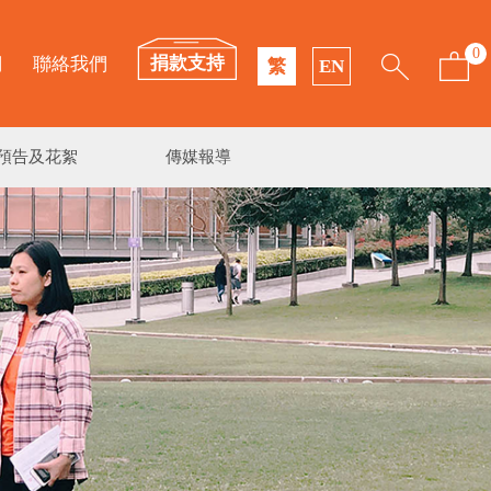
0
捐款支持
們
聯絡我們
繁
EN
預告及花絮
傳媒報導