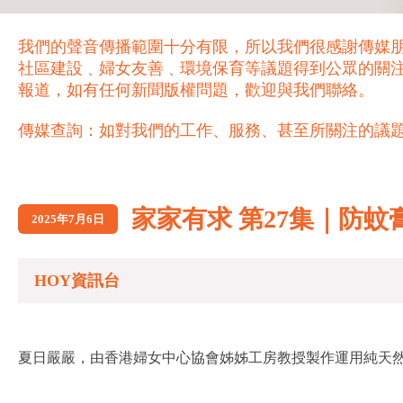
我們的聲音傳播範圍十分有限，所以我們很感謝傳媒
社區建設﹑婦女友善﹑環境保育等議題得到公眾的關
報道，如有任何新聞版權問題，歡迎與我們聯絡。
傳媒查詢：如對我們的工作、服務、甚至所關注的議題，歡迎致電 21
家家有求 第27集｜防蚊
2025年7月6日
HOY資訊台
夏日嚴嚴，由香港婦女中心協會姊姊工房教授製作運用純天