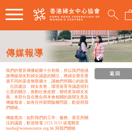
傳媒報導
我們的聲音傳播範圍十分有限，所以我們很感
返回
謝傳媒朋友對婦女議題的關注，將婦女聲音透
過不同的渠道無限擴大，讓她們所關心的政策
﹑社區建設﹑婦女友善﹑環境保育等議題得到
公眾的關注，推動社會改變，變得更加婦女友
善。本部分旨在整合與本會相關的新聞文章及
傳媒報道，如有任何新聞版權問題，歡迎與我
們聯絡。
傳媒查詢：如對我們的工作、服務、甚至所關
注的議題，歡迎致電 2153 3153 或電郵至
media@womencentre.org.hk 與我們聯絡