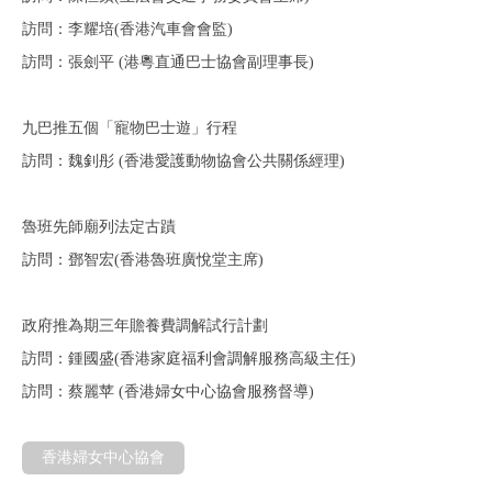
訪問：李耀培(香港汽車會會監)
訪問：張劍平 (港粵直通巴士協會副理事長)
九巴推五個「寵物巴士遊」行程
訪問：魏釗彤 (香港愛護動物協會公共關係經理)
魯班先師廟列法定古蹟
訪問：鄧智宏(香港魯班廣悅堂主席)
政府推為期三年贍養費調解試行計劃
訪問：鍾國盛(香港家庭福利會調解服務高級主任)
訪問：蔡麗苹 (香港婦女中心協會服務督導)
香港婦女中心協會