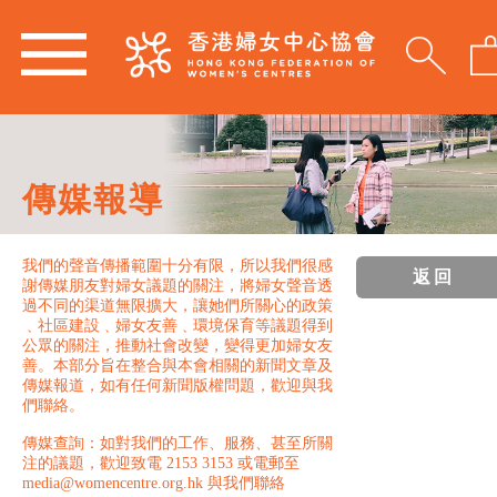
傳媒報導
我們的聲音傳播範圍十分有限，所以我們很感
返回
謝傳媒朋友對婦女議題的關注，將婦女聲音透
過不同的渠道無限擴大，讓她們所關心的政策
﹑社區建設﹑婦女友善﹑環境保育等議題得到
公眾的關注，推動社會改變，變得更加婦女友
善。本部分旨在整合與本會相關的新聞文章及
傳媒報道，如有任何新聞版權問題，歡迎與我
們聯絡。
傳媒查詢：如對我們的工作、服務、甚至所關
注的議題，歡迎致電 2153 3153 或電郵至
media@womencentre.org.hk 與我們聯絡