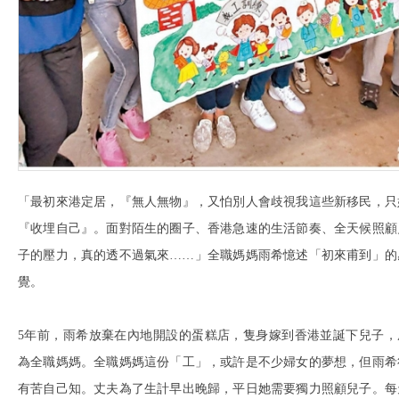
「最初來港定居，『無人無物』，又怕別人會歧視我這些新移民，只
『收埋自己』。面對陌生的圈子、香港急速的生活節奏、全天候照顧
子的壓力，真的透不過氣來……」全職媽媽雨希憶述「初來甫到」的
覺。
5年前，雨希放棄在內地開設的蛋糕店，隻身嫁到香港並誕下兒子，
為全職媽媽。全職媽媽這份「工」，或許是不少婦女的夢想，但雨希
有苦自己知。丈夫為了生計早出晚歸，平日她需要獨力照顧兒子。每