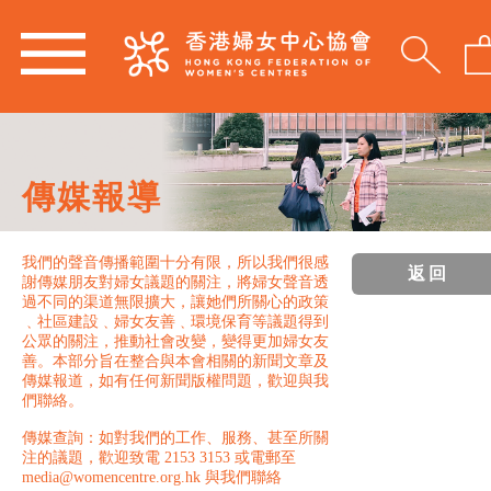
傳媒報導
我們的聲音傳播範圍十分有限，所以我們很感
返回
謝傳媒朋友對婦女議題的關注，將婦女聲音透
過不同的渠道無限擴大，讓她們所關心的政策
﹑社區建設﹑婦女友善﹑環境保育等議題得到
公眾的關注，推動社會改變，變得更加婦女友
善。本部分旨在整合與本會相關的新聞文章及
傳媒報道，如有任何新聞版權問題，歡迎與我
們聯絡。
傳媒查詢：如對我們的工作、服務、甚至所關
注的議題，歡迎致電 2153 3153 或電郵至
media@womencentre.org.hk 與我們聯絡