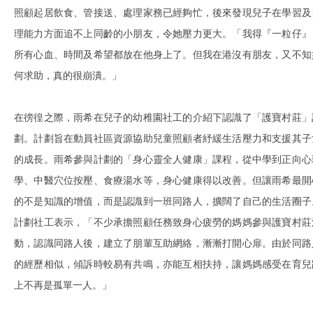
照顧起居飲食、管接送、處理家務已經夠忙，後來發現兒子在學習及
理能力方面追不上同齡的小朋友，令她壓力更大。「我得『一粒仔』
所有心血、時間及希望都放在他身上了。但我在港沒有朋友，又不知
何求助，真的很崩潰。」
在徬徨之際，雨希在兒子的幼稚園社工的介紹下認識了「護寶村莊」
劃。計劃旨在動員社區資源協助兒童照顧者紓緩生活壓力和支援其子
的成長。雨希參與計劃的「身心靈全人健康」課程，從中學到正向心
學、中醫穴位按壓、食療湯水等，身心健康得以改善。但讓雨希最開
的不是知識的增值，而是認識到一班同路人，擴闊了自己的生活圈子
計劃社工表示，「不少承擔照顧任務致身心疲勞的媽媽參與護寶村莊
動，認識同路人後，建立了朋輩互助網絡，漸漸打開心扉。由於同路
的經歷相似，傾訴時較易有共鳴，亦能互相扶持，讓媽媽感受在育兒
上不再是孤單一人。」