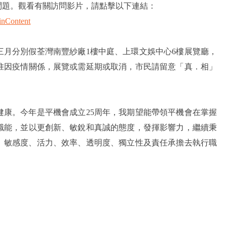
問題。觀看有關訪問影片，請點擊以下連結：
inContent
三月分別假荃灣南豐紗廠1樓中庭、上環文娛中心6樓展覽廳，
惟因疫情關係，展覽或需延期或取消，市民請留意「真．相」
體健康。今年是平機會成立25周年，我期望能帶領平機會在掌握
職能，並以更創新、敏銳和真誠的態度，發揮影響力，繼續秉
、敏感度、活力、效率、透明度、獨立性及責任承擔去執行職