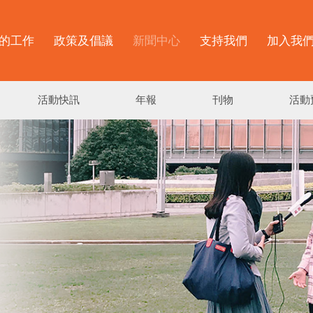
的工作
政策及倡議
新聞中心
支持我們
加入我
活動快訊
年報
刊物
活動