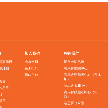
們
加入我們
聯絡我們
界區賣旗日
成為會員
婦女求助熱線
捐計劃
義工行列
賽馬會麗閣中心
職位空缺
賽馬會照顧者中心（深水
埗）
責任
賽馬會太和中心
休息日
賽馬會照顧者中心（粉
日
嶺）
鬆日
慧思薈（粉嶺）
團