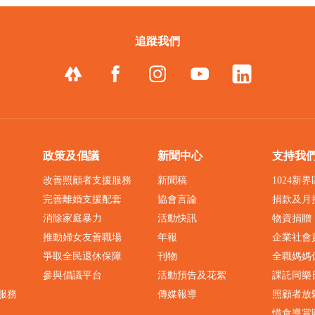
追蹤我們
政策及倡議
新聞中心
支持我
改善照顧者支援服務
新聞稿
1024新
完善離婚支援配套
協會言論
捐款及月
消除家庭暴力
活動快訊
物資捐贈
推動婦女友善職場
年報
企業社會
爭取全民退休保障
刊物
全職媽媽
參與倡議平台
活動預告及花絮
課託同樂
服務
傳媒報導
照顧者放
惜食導賞