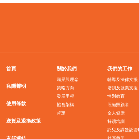
首頁
關於我們
我們的工作
願景與理念
輔導及法律支援
私隱聲明
策略方向
培訓及就業支援
發展里程
性別教育
使用條款
協會架構
照顧照顧者
肯定
全人健康
送貨及退換政策
持續培訓
託兒及課餘託管
友好連結
社區參與