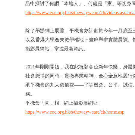
品中探討了何謂「本地人」、何處是「家」等切身
https://www.eoc.org.hk/s/thewayweare/ch/videos.asp#ma
除了舉辦網上展覽，平機會亦計劃於今年一月底至
以及香港大學逸夫教學樓地下畫廊舉辦實體展覽。
攝影展網站，掌握最新資訊。
2021年剛剛開始，我在此祝願各位新年快樂，身
社會脈搏的同時，貫徹專業精神，全心全意地履行
承平機會的九大價值觀——平等機會、公平、誠信
務。
平機會「真．相」網上攝影展網址：
https://www.eoc.org.hk/s/thewayweare/ch/home.asp