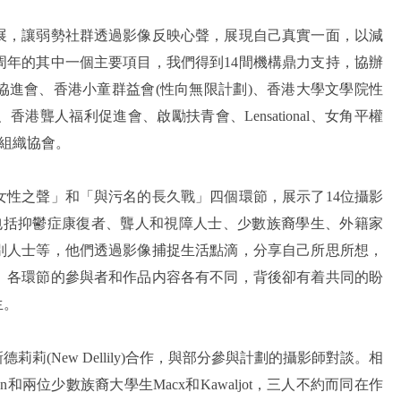
展，讓弱勢社群透過影像反映心聲，展現自己真實一面，以減
周年的其中一個主要項目，我們得到14間機構鼎力支持，協辦
協進會、香港小童群益會(性向無限計劃)、香港大學文學院性
聾人福利促進會、啟勵扶青會、Lensational、女角平權
區組織協會。
女性之聲」和「與污名的長久戰」四個環節，展示了14位攝影
中包括抑鬱症康復者、聾人和視障人士、少數族裔學生、外籍家
別人士等，他們透過影像捕捉生活點滴，分享自己所思所想，
。各環節的參與者和作品内容各有不同，背後卻有着共同的盼
生。
莉莉(New Dellily)合作，與部分參與計劃的攝影師對談。相
和兩位少數族裔大學生Macx和Kawaljot，三人不約而同在作