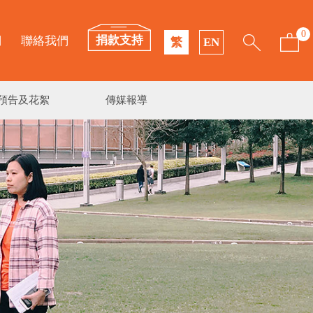
0
捐款支持
們
聯絡我們
繁
EN
預告及花絮
傳媒報導