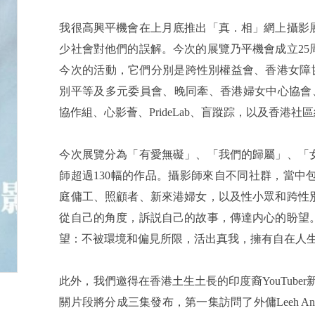
我很高興平機會在上月底推出「真．相」網上攝影
少社會對他們的誤解。今次的展覽乃平機會成立25
今次的活動，它們分別是跨性別權益會、香港女障
別平等及多元委員會、晚同牽、香港婦女中心協會、香港
協作組、心影薈、PrideLab、盲蹤踪，以及香港社
今次展覽分為「有愛無礙」、「我們的歸屬」、「
師超過130幅的作品。攝影師來自不同社群，當
庭傭工、照顧者、新來港婦女，以及性小眾和跨性
從自己的角度，訴説自己的故事，傳達内心的盼望
望：不被環境和偏見所限，活出真我，擁有自在人
此外，我們邀得在香港土生土長的印度裔YouTuber新德
關片段將分成三集發布，第一集訪問了外傭Leeh Ann