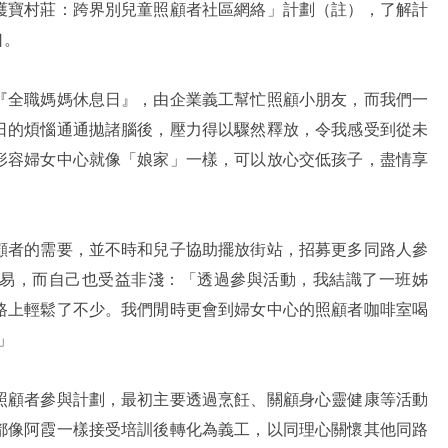
護寶村莊：跨界別兒童照顧者社區網絡」計劃（註），了解計
口。
『全職媽媽休息日』，由企業義工幫忙照顧小朋友，而我們一
日的煩惱通通拋諸腦後，壓力得以驟然釋放，令我感受到從未
形容婦女中心就像「娘家」一樣，可以放心交低孩子，盡情享
顧者的需要，並不時和兒子協助擺放街站，招募更多同路人參
易，而自己也受益非淺：「透過參與活動，我結識了一班姊
路上輕鬆了不少。我們閒時更會到婦女中心的照顧者咖啡室喝
」
照顧者參與計劃，最初主要透過烹飪、關顧身心靈健康等活動
都像阿霞一樣接受培訓後轉化為義工，以同理心關懷其他同路