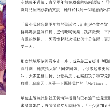
令她喘不過氣，直至兩年前在粉嶺的街站認識了「
劃對兒童照顧者的支援，她終於找到一個喘息的出
「最令我難忘是兩年前的聖誕節，計劃與企業合辦
群媽媽就盛裝打扮，盡情吃喝玩樂，跳舞歡聚，平
有過的歡暢。」阿霞憶起那次活動仍十分雀躍，更
受一天。
那次體驗驅使阿霞多走一步，成為義工支援其他照
與計劃，她笑指大家「同聲同氣」，傾談起來更容
妹，大家互相扶持、分憂共患，在照顧孩子和育兒
咖啡、聊聊天，享受一下屬於我們的『Me Time』。
單位主管兼計劃社工黃海琳指目前已有逾千位兒童
來凝聚她們，再慢慢建立互助關係，「不少參加者