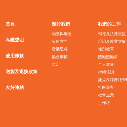
首頁
關於我們
我們的工作
願景與理念
輔導及法律支援
私隱聲明
策略方向
培訓及就業支援
發展里程
性別教育
使用條款
協會架構
照顧照顧者
肯定
全人健康
送貨及退換政策
持續培訓
託兒及課餘託管
友好連結
社區參與
社會企業
手作坊