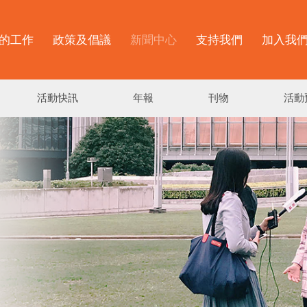
的工作
政策及倡議
新聞中心
支持我們
加入我
活動快訊
年報
刊物
活動