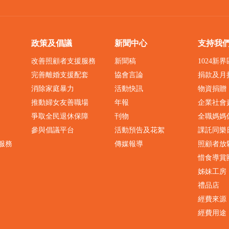
政策及倡議
新聞中心
支持我
改善照顧者支援服務
新聞稿
1024新
完善離婚支援配套
協會言論
捐款及月
消除家庭暴力
活動快訊
物資捐贈
推動婦女友善職場
年報
企業社會
爭取全民退休保障
刊物
全職媽媽
參與倡議平台
活動預告及花絮
課託同樂
服務
傳媒報導
照顧者放
惜食導賞
姊妹工房
禮品店
經費來源
經費用途