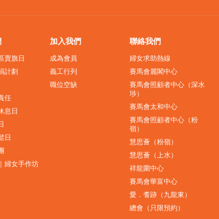
們
加入我們
聯絡我們
界區賣旗日
成為會員
婦女求助熱線
捐計劃
義工行列
賽馬會麗閣中心
職位空缺
賽馬會照顧者中心（深水
埗）
責任
賽馬會太和中心
休息日
賽馬會照顧者中心（粉
日
嶺）
鬆日
慧思薈（粉嶺）
團
慧思薈（上水）
｜婦女手作坊
祥龍圍中心
賽馬會華富中心
愛．耆跡（九龍東）
總會（只限預約）