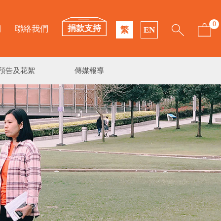
0
捐款支持
們
聯絡我們
繁
EN
預告及花絮
傳媒報導