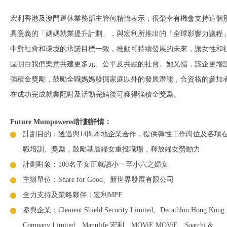
宏利香港及澳門退休業務部主管何精怡表示，很榮幸有機會支持這個
具意義的「媽媽就業提升計劃」，與宏利所推出的「全球影響力議程
中對社會和環境的承諾目標一致，推動可持續發展的未來，讓女性和
區明白我們樂意共建更多元、公平及共融的社會。她又指，該企更增
強積金獎勵，鼓勵全職媽媽發掘家庭以外的發展潛能，合資格的參加
在成功完成就業配對及活動完結後可獲得強積金獎勵。
Future Mumpowered計劃詳情：
計劃目的：透過與14間本地企業合作，提供彈性工作崗位及各項
職培訓、獎勵，鼓勵基層婦女重投職場，釋放婦女勞動力
計劃對象：100名子女正就讀小一至小六之婦女
主辦單位：Share for Good、新世界發展有限公司
全力支持及策略夥伴：宏利MPF
參與企業：Clement Shield Security Limited、Decathlon Hong Kong
Company Limited、Manulife 宏利、MOViE MOViE、Saatchi &