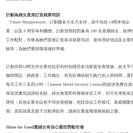
計劃為婦女度身訂造就業培訓
「Future Mumpowered」計劃獲各方全力支持，當中包括 14間本地企
業，以及 6 間非牟利團體。計劃首階段對象為 100 名基層婦女，除彈
工作配對，亦會為她們度身訂造各項就業培訓、退休理財培訓及企業
驗等，為她們重投職場做好準備。
計劃亦與14間支持企業包括宏利特別構思多項家庭友善措施，如太平
咖啡開設「媽媽更」工作職位，有別於傳統朝九晚六的上班時間，選
每天工作三至四小時；Clement Shield Security Limited則提供免費合
保安證書培訓課程名額，婦女無需即時應徵保安工作，仍可先考取保
牌照；其他企業亦設有不同友善措施，包括混合工作模式、家庭關愛
期、原區就業及親子活動津貼等，讓婦女重返職場無後顧之憂。
Share for Good冀婦女有信心重投勞動市場