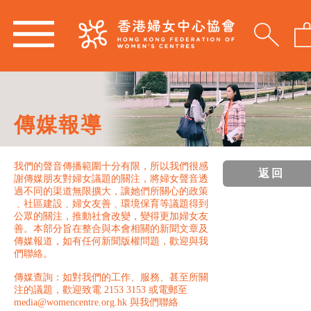
傳媒報導
我們的聲音傳播範圍十分有限，所以我們很感
返回
謝傳媒朋友對婦女議題的關注，將婦女聲音透
過不同的渠道無限擴大，讓她們所關心的政策
﹑社區建設﹑婦女友善﹑環境保育等議題得到
公眾的關注，推動社會改變，變得更加婦女友
善。本部分旨在整合與本會相關的新聞文章及
傳媒報道，如有任何新聞版權問題，歡迎與我
們聯絡。
傳媒查詢：如對我們的工作、服務、甚至所關
注的議題，歡迎致電 2153 3153 或電郵至
media@womencentre.org.hk 與我們聯絡