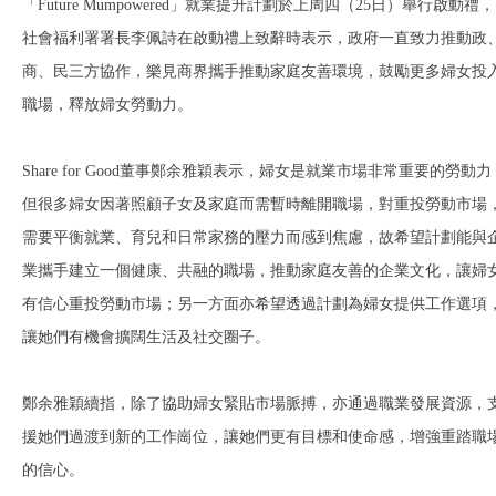
「Future Mumpowered」就業提升計劃於上周四（25日）舉行啟動禮，
社會福利署署長李佩詩在啟動禮上致辭時表示，政府一直致力推動政
商、民三方協作，樂見商界攜手推動家庭友善環境，鼓勵更多婦女投
職場，釋放婦女勞動力。
Share for Good董事鄭余雅穎表示，婦女是就業市場非常重要的勞動力
但很多婦女因著照顧子女及家庭而需暫時離開職場，對重投勞動市場
需要平衡就業、育兒和日常家務的壓力而感到焦慮，故希望計劃能與
業攜手建立一個健康、共融的職場，推動家庭友善的企業文化，讓婦
有信心重投勞動市場；另一方面亦希望透過計劃為婦女提供工作選項
讓她們有機會擴闊生活及社交圈子。
鄭余雅穎續指，除了協助婦女緊貼市場脈搏，亦通過職業發展資源，
援她們過渡到新的工作崗位，讓她們更有目標和使命感，增強重踏職
的信心。