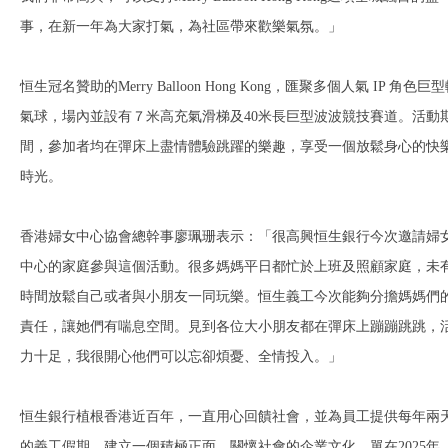
事，在新一年為大家打氣，為社區帶來歡樂氣氛。」
恒生冠名贊助的Merry Balloon Hong Kong，匯聚多個人氣 IP 角色巨
氣球，場內並設有７米高充氣滑梯及40米長巨型波波競技賽道。活動
間，參加者均在彈床上盡情體驗跳躍的樂趣，享受一個放鬆身心的快
時光。
香港婦女中心協會總幹事廖珮珊表示：「很高興恒生銀行今次邀請婦
中心的家庭參與這個活動。很多媽媽平日都忙於上班及照顧家庭，未
時間放鬆自己或者與小朋友一同玩樂。恒生義工今次能夠分擔媽媽們
責任，讓她們有喘息空間。見到各位大小朋友都在彈床上蹦蹦跳跳，
力十足，我很開心他們可以忘卻煩憂、全情投入。」
恒生銀行植根香港近百年，一直用心回饋社會，並為員工提供每年兩
的義工假期，建立一個積極正面、關懷社會的企業文化。單在2025年