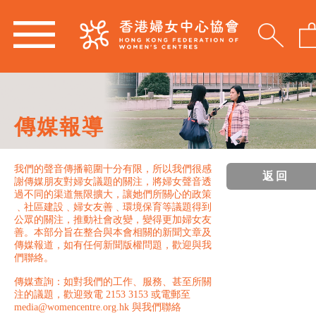
傳媒報導
我們的聲音傳播範圍十分有限，所以我們很感
返回
謝傳媒朋友對婦女議題的關注，將婦女聲音透
過不同的渠道無限擴大，讓她們所關心的政策
﹑社區建設﹑婦女友善﹑環境保育等議題得到
公眾的關注，推動社會改變，變得更加婦女友
善。本部分旨在整合與本會相關的新聞文章及
傳媒報道，如有任何新聞版權問題，歡迎與我
們聯絡。
傳媒查詢：如對我們的工作、服務、甚至所關
注的議題，歡迎致電 2153 3153 或電郵至
media@womencentre.org.hk 與我們聯絡