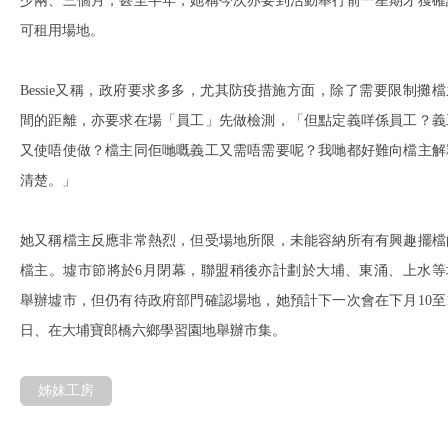
少兩、三個月，甚至半年，她稱今次亦要到活動舉行前一星期才獲確
可租用場地。
Bessie又稱，政府要求多多，尤其防疫措施方面，除了需要限制攤檔
間的距離，亦要求在場「員工」先做檢測，「但點定義咩係員工？義
又使唔使做？檔主同佢哋嘅義工又需唔需要呢？我哋都好難向檔主解
清楚。」
她又稱檔主反應非常熱烈，但受場地所限，未能容納所有有興趣擺檔
檔主。墟市節將於6月閉幕，聯盟稍後亦計劃於大埔、東涌、上水等
舉辦墟市，但仍有待政府部門確認場地，她預計下一次會在下月10至1
日、在大埔寶郎橋六鄉學習園地舉辦市集。
姊妹工房