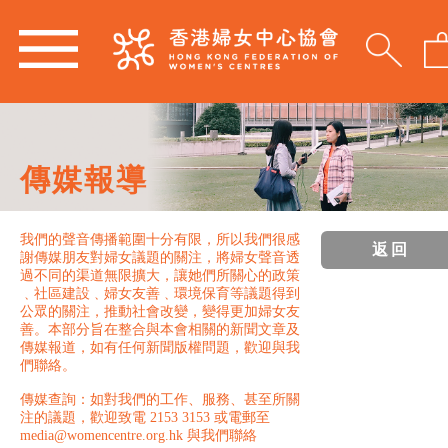
傳媒報導
我們的聲音傳播範圍十分有限，所以我們很感
返回
謝傳媒朋友對婦女議題的關注，將婦女聲音透
過不同的渠道無限擴大，讓她們所關心的政策
﹑社區建設﹑婦女友善﹑環境保育等議題得到
公眾的關注，推動社會改變，變得更加婦女友
善。本部分旨在整合與本會相關的新聞文章及
傳媒報道，如有任何新聞版權問題，歡迎與我
們聯絡。
傳媒查詢：如對我們的工作、服務、甚至所關
注的議題，歡迎致電 2153 3153 或電郵至
media@womencentre.org.hk 與我們聯絡