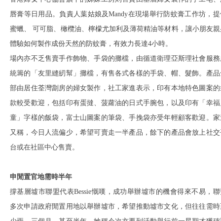
唇膏等日用品。負責人葉姑娘及Mandy在現場舉行防蚊膏工作坊，提
蜜蠟、 可可脂、橄欖油、檸檬尤加利及薄荷精油等材料，讓小朋友親
體驗如何製作成份天然的防蚊膏，有效力長達4小時。
場內亦不乏售賣手作飾物、手袋的攤檔，由循道衛理亞斯理社會服務
統籌的「友里縫紉幫」攤檔，有售各式各樣的手袋、帽、髮飾。產品
部由居住荃灣劏房的婦女製作，社工家進表示，印有本地特色圖案的
款較受歡迎，包括印有蛋撻、菠蘿油的日式手腕包，以及印有「幸福
童」字樣的飯袋，富士山圖案的筆袋、手挽袋亦受年輕顧客歡迎。家
又稱，今日人流偏少，希望可賣走一半產品，餘下的產品會放上社交
台或在社區中心售賣。
申閒置官地需時半年
撐基層墟市聯盟代表Bessie慨嘆，成功舉辦墟市的機會得來不易，聯
多次申請政府閒置用地以舉辦墟市，希望推動墟市文化，但往往需時