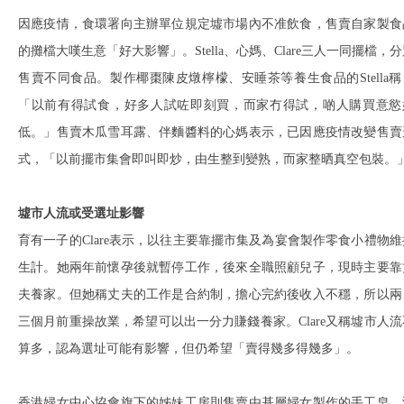
因應疫情，食環署向主辦單位規定墟市場內不准飲食，售賣自家製食
的攤檔大嘆生意「好大影響」。Stella、心媽、Clare三人一同擺檔，
售賣不同食品。製作椰棗陳皮燉檸檬、安睡茶等養生食品的Stella稱
「以前有得試食，好多人試咗即刻買，而家冇得試，啲人購買意慾
低。」售賣木瓜雪耳露、伴麵醬料的心媽表示，已因應疫情改變售賣
式，「以前擺市集會即叫即炒，由生整到變熟，而家整晒真空包裝。
墟市人流或受選址影響
育有一子的Clare表示，以往主要靠擺市集及為宴會製作零食小禮物維
生計。她兩年前懷孕後就暫停工作，後來全職照顧兒子，現時主要靠
夫養家。但她稱丈夫的工作是合約制，擔心完約後收入不穩，所以兩
三個月前重操故業，希望可以出一分力賺錢養家。Clare又稱墟市人流
算多，認為選址可能有影響，但仍希望「賣得幾多得幾多」。
香港婦女中心協會旗下的姊妹工房則售賣由基層婦女製作的手工皂、