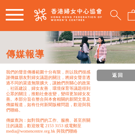
傳媒報導
我們的聲音傳播範圍十分有限，所以我們很感
返回
謝傳媒朋友對婦女議題的關注，將婦女聲音透
過不同的渠道無限擴大，讓她們所關心的政策
﹑社區建設﹑婦女友善﹑環境保育等議題得到
公眾的關注，推動社會改變，變得更加婦女友
善。本部分旨在整合與本會相關的新聞文章及
傳媒報道，如有任何新聞版權問題，歡迎與我
們聯絡。
傳媒查詢：如對我們的工作、服務、甚至所關
注的議題，歡迎致電 2153 3153 或電郵至
media@womencentre.org.hk 與我們聯絡