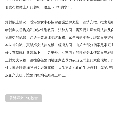
個案有輕微上升的趨勢，達至12.2%的水平。
針對以上情況，香港婦女中心協會建議法律充權、經濟充權、推出照
者就業友善措施和加強性別教育。法律方面，需要提升婦女對法律及
我權益的認知，通過免費法律諮詢服務、家事法講座等，讓婦女掌握
本法律知識，實踐婦女法律充權；經濟方面，由於大部分個案是家庭
婦，在傳統社會規範下，「男主外、女主內」的性別分工使婦女在經
上對丈夫依賴，往往窒礙她們離開家庭暴力或出現問題的家庭環境。
外，協會呼籲加強婦女經濟充權，提供更多元化的生涯規劃、就業培
及創業支援，讓她們能夠在經濟上獨立。
香港婦女中心協會