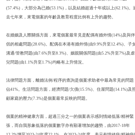
(57.4%)，大部分為已婚(53.1%)，以及結婚超過十年或以上(62.1%)。
去七年來，來電個案的年齡及教育程度比例有上升的趨勢。
在婚姻及人際關係方面，來電個案最常見是配偶有婚外情(14%)及與伴
侶的相處問題(28.6%)。配偶在本港有婚外情(由9.9%升至12.4%)、子
溝通/管教問題(由7.6%升至8.3%)、姻親關係問題(由5.2%升至7%)及虐
兒問題(由1.1%升至1.7%)均略有上升情況。
法律問題方面，離婚法例/程序的查詢是個案求助者中最為常見的問題
佔41%。生活問題方面，經濟問題/欠債(15.5%)、住屋問題(14.1%)及
顧家庭的壓力(7.3%)是個案最常反映的問題。
個案的精神健康方面，超過三分之一的個案表示感到情緒低落/精神緊
張，而自我形象低落的個案數字亦有顯著增加的趨勢，由2017-18年
12.2%增至2023-24年度22.1%，在2023-24年度，表示有情緒病/精神