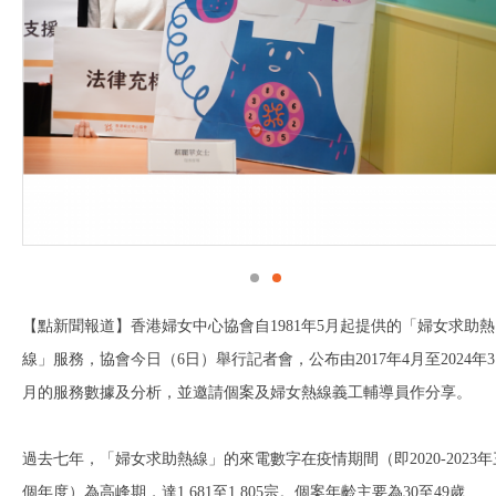
【點新聞報道】香港婦女中心協會自1981年5月起提供的「婦女求助熱
線」服務，協會今日（6日）舉行記者會，公布由2017年4月至2024年3
月的服務數據及分析，並邀請個案及婦女熱線義工輔導員作分享。
過去七年，「婦女求助熱線」的來電數字在疫情期間（即2020-2023年
個年度）為高峰期，達1,681至1,805宗。個案年齡主要為30至49歲